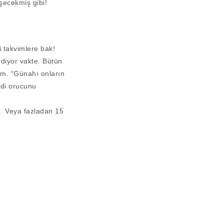
şecekmiş gibi!
 takvimlere bak!
 ediyor vakte. Bütün
ım. “Günahı onların
ndi orucunu
n… Veya fazladan 15