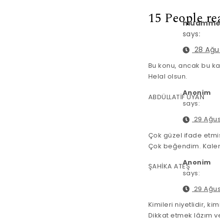
15 People re
muamme
says:
28 Ağus
Bu konu, ancak bu kad
Helal olsun.
Anonim
ABDÜLLATİF UYAN
says:
29 Ağus
Çok güzel ifade etmi
Çok beğendim. Kalem
Anonim
ŞAHİKA ATEŞ
says:
29 Ağus
Kimileri niyetlidir, k
Dikkat etmek lâzım 