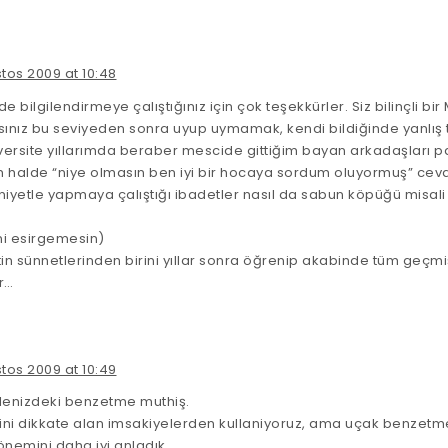
tos 2009 at 10:48
de bilgilendirmeye çalıştığınız için çok teşekkürler. Siz bilinçli b
sınız bu seviyeden sonra uyup uymamak, kendi bildiğinde yanlış 
iversite yıllarımda beraber mescide gittiğim bayan arkadaşları 
 halde “niye olmasın ben iyi bir hocaya sordum oluyormuş” ceva
yi niyetle yapmaya çalıştığı ibadetler nasıl da sabun köpüğü misali
i esirgemesin)
tin sünnetlerinden birini yıllar sonra öğrenip akabinde tüm geçm
er…
tos 2009 at 10:49
nizdeki benzetme muthiş.
tini dikkate alan imsakiyelerden kullaniyoruz, ama uçak benzetm
önemini daha iyi anladık.