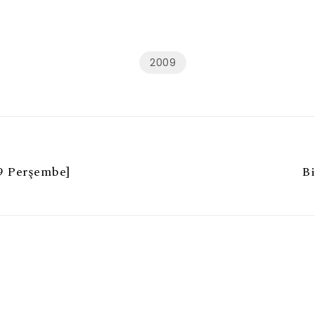
2009
9 Perşembe]
Bi