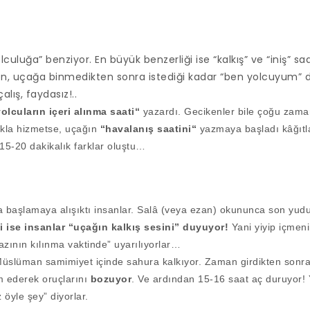
uluğa” benziyor. En büyük benzerliği ise “kalkış” ve “iniş” saa
en, uçağa binmedikten sonra istediği kadar “ben yolcuyum” 
lış, faydasız!..
olcuların içeri alınma saati“
yazardı. Gecikenler bile çoğu zaman
 akla hizmetse, uçağın
“havalanış saatini“
yazmaya başladı kâğıtl
15-20 dakikalık farklar oluştu…
 başlamaya alışıktı insanlar. Salâ (veya ezan) okununca son yuduml
i ise insanlar “uçağın kalkış sesini” duyuyor!
Yani yiyip içmeni
zının kılınma vaktinde” uyarılıyorlar…
 Müslüman samimiyet içinde sahura kalkıyor. Zaman girdikten sonr
 ederek oruçlarını
bozuyor
. Ve ardından 15-16 saat aç duruyor! 
 öyle şey” diyorlar.