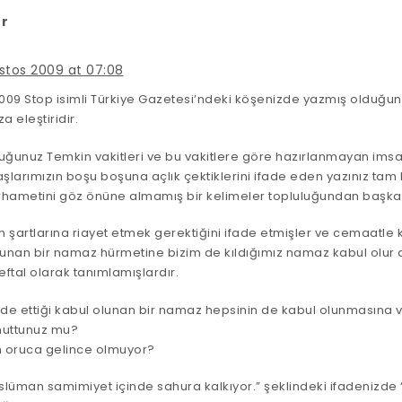
r
tos 2009 at 07:08
2009 Stop isimli Türkiye Gazetesi’ndeki köşenizde yazmış olduğun
a eleştiridir.
uğunuz Temkin vakitleri ve bu vakitlere göre hazırlanmayan imsak
arımızın boşu boşuna açlık çektiklerini ifade eden yazınız tam b
hametini göz önüne almamış bir kelimeler topluluğundan başka b
 şartlarına riayet etmek gerektiğini ifade etmişler ve cemaatle k
lunan bir namaz hürmetine bizim de kıldığımız namaz kabul olur
ftal olarak tanımlamışlardır.
de ettiği kabul olunan bir namaz hepsinin de kabul olunmasına ve
nuttunuz mu?
 oruca gelince olmuyor?
lüman samimiyet içinde sahura kalkıyor.” şeklindeki ifadenizde 