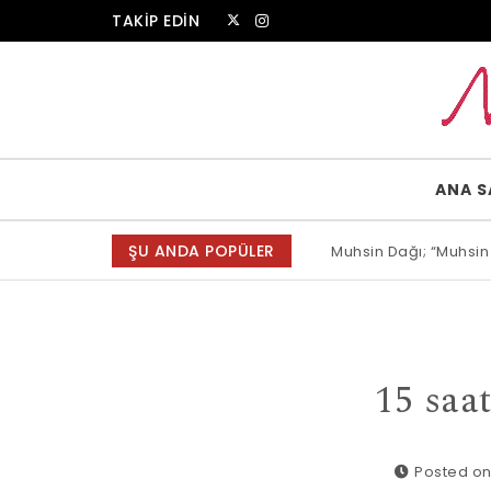
Skip to content
TAKİP EDİN
Muammer Erkul Web Sitesi
ANA S
ŞU ANDA POPÜLER
Muhsin Dağı; “Muhsin
Allah bir, dese sözün
15 saa
Posted on