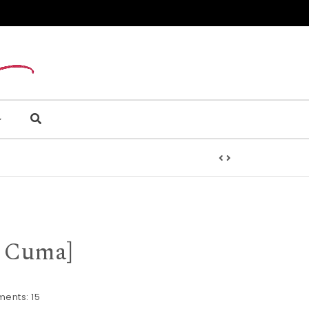
9 Cuma]
ents:
15