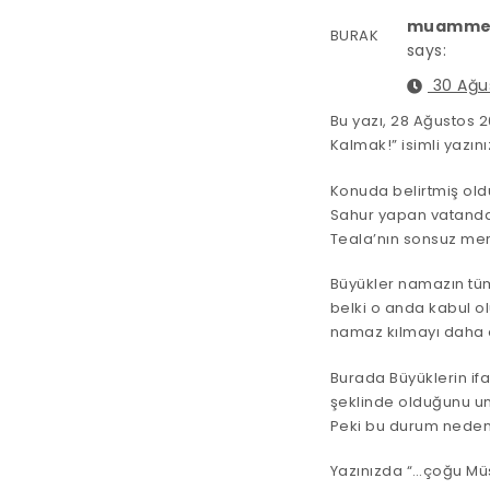
muamme
BURAK
says:
30 Ağus
Bu yazı, 28 Ağustos 
Kalmak!” isimli yazınız
Konuda belirtmiş old
Sahur yapan vatandaşl
Teala’nın sonsuz mer
Büyükler namazın tüm
belki o anda kabul o
namaz kılmayı daha e
Burada Büyüklerin ifa
şeklinde olduğunu u
Peki bu durum neden
Yazınızda “…çoğu Müs