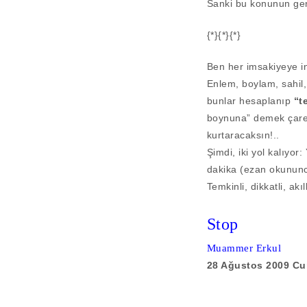
Sanki bu konunun gerç
{*}{*}{*}
Ben her imsakiyeye in
Enlem, boylam, sahil, 
bunlar hesaplanıp
“t
boynuna” demek çare d
kurtaracaksın!..
Şimdi, iki yol kalıyo
dakika (ezan okununc
Temkinli, dikkatli, 
Stop
Muammer Erkul
28 Ağustos 2009 C