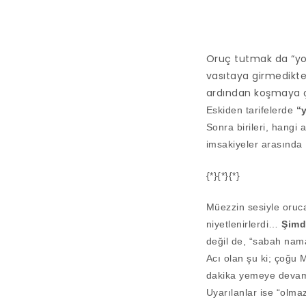
Oruç tutmak da “yolc
vasıtaya girmedikt
ardından koşmaya ça
Eskiden tarifelerde
“y
Sonra birileri, hangi
imsakiyeler arasında 
{*}{*}{*}
Müezzin sesiyle oruca
niyetlenirlerdi…
Şimd
değil de, “sabah nama
Acı olan şu ki; çoğu
dakika yemeye devam
Uyarılanlar ise “olmaz