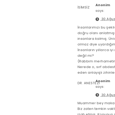
Anonim
İSİMSİZ
says:
30 Ağus
İnsanlarımızı bu şekil
doğru olanı anlatmış
insanlara kalmış. Ün
olmaz diye uyardığım
İnsanların yıllarca i
değil mi?
(Rabbim merhametin
Nerede o, sırf abdes
eden anlayışlı zihinl
Anonim
DR. ANESTEZİ
says:
30 Ağus
Muammer bey makale
Biz zaten temkin vak
izah etmiş. Konunun 