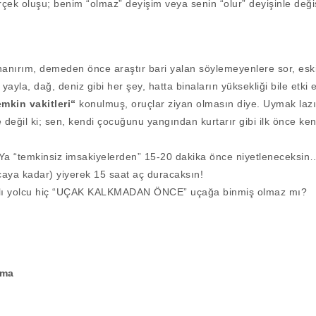
ek oluşu; benim “olmaz” deyişim veya senin “olur” deyişinle deği
anırım, demeden önce araştır bari yalan söylemeyenlere sor, eski
yayla, dağ, deniz gibi her şey, hatta binaların yüksekliği bile etki
emkin vakitleri“
konulmuş, oruçlar ziyan olmasın diye. Uymak laz
eğil ki; sen, kendi çocuğunu yangından kurtarır gibi ilk önce ke
r: Ya “temkinsiz imsakiyelerden” 15-20 dakika önce niyetleneceksi
aya kadar) yiyerek 15 saat aç duracaksın!
akıllı yolcu hiç “UÇAK KALKMADAN ÖNCE” uçağa binmiş olmaz mı?
uma