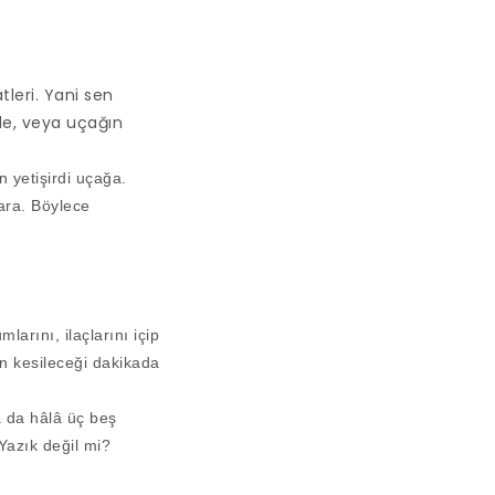
tleri. Yani sen
de, veya uçağın
 yetişirdi uçağa.
ara. Böylece
arını, ilaçlarını içip
n kesileceği dakikada
a da hâlâ üç beş
Yazık değil mi?