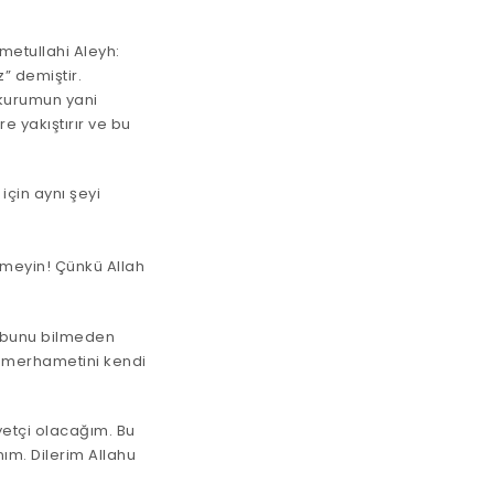
metullahi Aleyh:
” demiştir.
 kurumun yani
re yakıştırır ve bu
için aynı şeyi
smeyin! Çünkü Allah
i bunu bilmeden
uz merhametini kendi
yetçi olacağım. Bu
nım. Dilerim Allahu