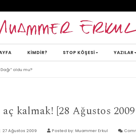
AYFA
KİMDİR?
STOP KÖŞESI
YAZILAR
 Dağı” oldu mu?
e inanır mısın?
t aç kalmak! [28 Ağustos 200
: 27 Ağustos 2009
Posted by:
Muammer Erkul
Comm