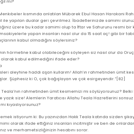
ğil mi?
 Menkıbeler kısmında anlatılan Mübarek Ebul Hasan Harakani Rah
il ile yapılan dualar geri çevrilmez. İbadetlerinizde samimi olunuz
ttiğiniz üzere bu kadar samimi olup ta İftar ve Sahurunu resmi bir
İmsakiyelerle yapan insanları nasıl olur da 15 saat aç! gibi bir tabi
çlarının kabul olmadığını söylersiniz?
nin hörmetine kabul olabileceğini söyleyen siz nasıl olur da Oruç 
olarak kabul edilmediğini ifade eder?
a
isleri aleyhine haddi aşan kullarım! Allah’ın rahmetinden ümit ke
şlar. Şüphesiz ki O, çok bağışlayan ve çok esirgeyendir.”[82]
hu Teala’nın rahmetinden ümit kesmemizi mi söylüyorsunuz? Belk
 Ne yazık size! Alemlerin Yaratıcısı Allahu Teala Hazretlerini sons
 mi kıyaslıyorsunuz?
lemek istiyorum ki: Bu yazınızdan Hakk Teala katında sizden şika
mimi olarak ifade ettiğiniz insanları incitmiştir ve ben de onlarda
nız ve merhametsizliğinizin hesabını sorar.