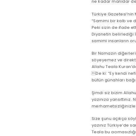
ne kadar manidar de
Türkiye Gazetesi’nin
“Samimi bir kalb ve d
Peki sizin de ifade e
Diyanetin belirlediği 
samimi insanların oru
Bir Namazın diğerleri
söyeyemez ve direkt 
Allahu Teala Kuran’d
De ki: “Ey kendi nef
bütün günahları bağı
Şimdi siz bizim Alla
yazınıza yansıttınız.
merhametsizliğinizle
Size şunu açıkça söy
yazınız Türkiye’de sa
Teala bu acımasızlığı