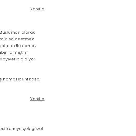
Yanıtla
ir Müslüman olarak
ta olsa diretmek
pantolon ile namaz
bını almıştım.
 kayıverip gidiyor
iş namazlarını kaza
Yanıtla
esi konuyu çok güzel