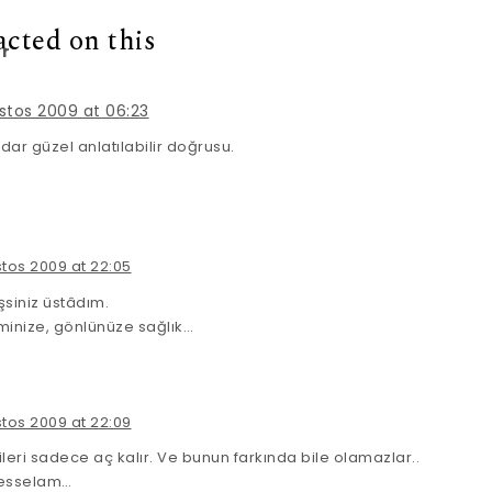
acted on this
r
tos 2009 at 06:23
ar güzel anlatılabilir doğrusu.
tos 2009 at 22:05
şsiniz üstâdım.
inize, gönlünüze sağlık…
tos 2009 at 22:09
imileri sadece aç kalır. Ve bunun farkında bile olamazlar..
vesselam…