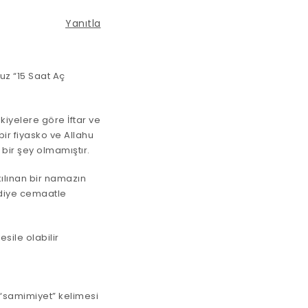
Yanıtla
uz “15 Saat Aç
iyelere göre İftar ve
ir fiyasko ve Allahu
ir şey olmamıştır.
ılınan bir namazın
 diye cemaatle
sile olabilir
“samimiyet” kelimesi