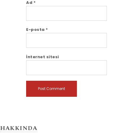
Ad
*
E-posta
*
İnternet sitesi
HAKKINDA