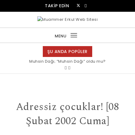
Skip to content
TAKİP EDİN
Muammer Erkul Web Sitesi
MENU
Toggle
navigation
ŞU ANDA POPÜLER
Muhsin Dağı; “Muhsin Dağı” oldu mu?
Adressiz çocuklar! [08
Şubat 2002 Cuma]