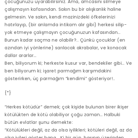
çocuğunuzu uyarabilirsiniz. Ama, amcasını silmeye
çalışmayın kafasından. Sakın bu bir alışkanlık haline
gelmesin. Ve sakın, kendi mazinizdeki öfkelerinizi
hatırlayıp, (bir anlamda intikam alır gibi) herkesi silip-
yok etmeye çalışmayın çocuğunuzun kafasından…
Bunun kadar saçma ne olabilir?.. Çünkü çocuklar (en
azından iyi yönlerine) sarılacak akrabalar, ve konacak
dallar ararlar…
Ben, biliyorum ki; herkeste kusur var, bendekiler gibi… Ve
ben biliyorum ki; işaret parmağım karşımdakini
gösterirken, üç parmağım “kendimi” gösteriyor!..
{*}
“Herkes kötüdür” demek; çok kişide bulunan birer ikişer
kötülükten de kötü olabiliyor çoğu zaman… Halbuki
bütün evlatlar şunu demekte:
“Kötülükleri değil, az da olsa iyilikleri; kötüleri değil, az da
olsa iyileri göster bana… Ki bir gün, başının üzerinden