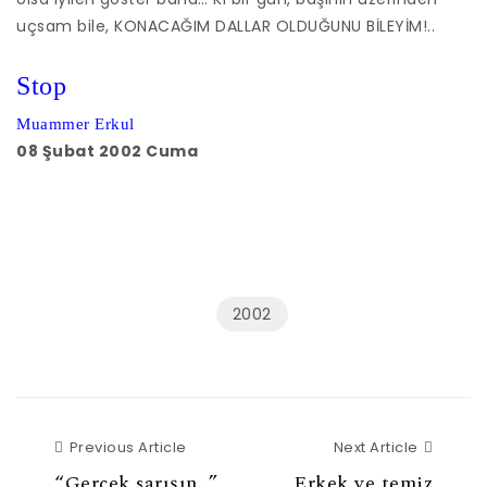
uçsam bile, KONACAĞIM DALLAR OLDUĞUNU BİLEYİM!..
Stop
Muammer Erkul
08 Şubat 2002 Cuma
2002
Previous Article
Next Ar
Previous Article
Next Article
“Gerçek sarışın…”
Erkek ve temiz