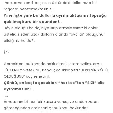
ince, ama kendi başınızın üstündeki dallarınızla bir
“ağaca” benzemektesiniz…
Yine, işte yine bu dallarla ayrılmaktasınız toprağa
çakılmış kuru bir odundan!..
Böyle olduğu halde, niye kırıp atmaktasınız ki onları;
üstelik, sizden uzak dalların altında “avcılar” olduğunu
bildiğiniz halde?..
{*}
Gerçekten, bu konuda haklı olmak istemezdim, ama
LÜTFENN YAPMAYIN!.. Kendi çocuklarınıza “HERKESİN KÖTÜ
OLDUĞUNU” söylemeyin!..
Çünkü, en başta çocuklar; “herkes”ten “SİZİ” bile
ayıramazlar!..
…..
Amcasının bilinen bir kusuru varsa, ve ondan zarar
göreceğinden eminseniz; “bu konu hakkında”