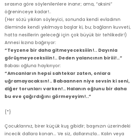
sırasına göre söylenilenlere inanır; ama, “aksini”
öğreninceye kadar!..
(Her sözü yıkılan söyleyici, sonunda kendi evladının
âleminde kendi yıkılmaya başlar ki, bu; bağların kuvveti,
hatta nesillerin geleceği için çok büyük bir tehlikedir!)
Annesi kızına bağırıyor:
“Teyzene bir daha gitmeyeceksiiin!.. Dayınla
görüşmeyeceksiiin!.. Deden yalancının biriii!..”
Babası oğluna haykırıyor:
“Amcanların hepsi sahtekar zaten, onlara
uğramayacaksın!.. Babaannen niye sevsin ki seni,
diğer torunları varken!.. Halanın oğlunu bir daha
bu eve çağırdığını görmeyeyim!..”
{*}
Çocuklarınız, birer küçük kuş gibidir; başınızın üzerindeki
incecik dallara konan… Ve siz, dallarınızla… Kalın veya