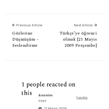
Previous Article
Next Ar
Previous Article
Next Article
Gözlerine
Türkçe’ye öğrenci
Düşmüşüm –
olmak [21 Mayıs
Seslendirme
2009 Perşembe]
1 people reacted on
this
Anonim
Yanıtla
says:
21 Mayıs 2009