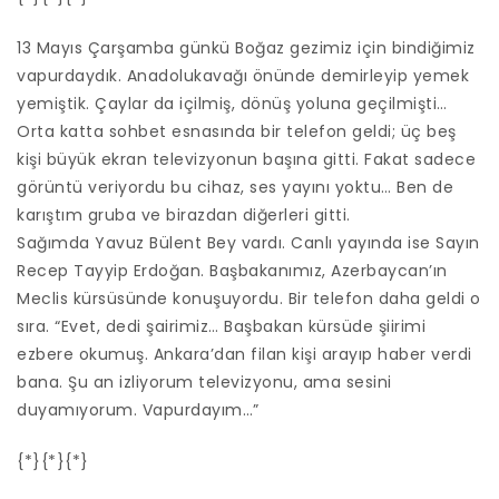
13 Mayıs Çarşamba günkü Boğaz gezimiz için bindiğimiz
vapurdaydık. Anadolukavağı önünde demirleyip yemek
yemiştik. Çaylar da içilmiş, dönüş yoluna geçilmişti…
Orta katta sohbet esnasında bir telefon geldi; üç beş
kişi büyük ekran televizyonun başına gitti. Fakat sadece
görüntü veriyordu bu cihaz, ses yayını yoktu… Ben de
karıştım gruba ve birazdan diğerleri gitti.
Sağımda Yavuz Bülent Bey vardı. Canlı yayında ise Sayın
Recep Tayyip Erdoğan. Başbakanımız, Azerbaycan’ın
Meclis kürsüsünde konuşuyordu. Bir telefon daha geldi o
sıra. “Evet, dedi şairimiz… Başbakan kürsüde şiirimi
ezbere okumuş. Ankara’dan filan kişi arayıp haber verdi
bana. Şu an izliyorum televizyonu, ama sesini
duyamıyorum. Vapurdayım…”
{*}{*}{*}