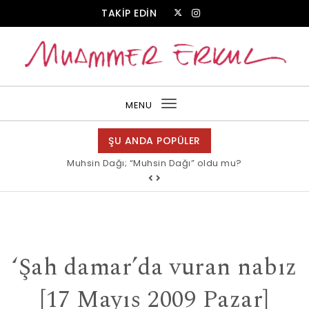
Skip to content
TAKİP EDİN
Muammer Erkul Web Sitesi
MENU
Toggle
navigation
ŞU ANDA POPÜLER
Muhsin Dağı; “Muhsin Dağı” oldu mu?
‘Şah damar’da vuran nabız
[17 Mayıs 2009 Pazar]