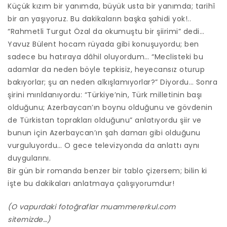
Küçük kızım bir yanımda, büyük usta bir yanımda; tarihî
bir an yaşıyoruz. Bu dakikaların başka şahidi yok!..
“Rahmetli Turgut Özal da okumuştu bir şiirimi” dedi…
Yavuz Bülent hocam rüyada gibi konuşuyordu; ben
sadece bu hatıraya dâhil oluyordum… “Meclisteki bu
adamlar da neden böyle tepkisiz, heyecansız oturup
bakıyorlar; şu an neden alkışlamıyorlar?” Diyordu… Sonra
şirini mırıldanıyordu: “Türkiye’nin, Türk milletinin başı
olduğunu; Azerbaycan’ın boynu olduğunu ve gövdenin
de Türkistan toprakları olduğunu” anlatıyordu şiir ve
bunun için Azerbaycan’ın şah damarı gibi olduğunu
vurguluyordu… O gece televizyonda da anlattı aynı
duygularını.
Bir gün bir romanda benzer bir tablo çizersem; bilin ki
işte bu dakikaları anlatmaya çalışıyorumdur!
(O vapurdaki fotoğraflar muammererkul.com
sitemizde…)