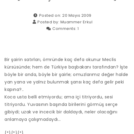
Posted on: 20 Mayıs 2009
Posted by:
Muammer Erkul
Comments:
1
Bir şairin satırları, ömründe kaç defa okunur Meclis
kürsüsünde; hem de Türkiye başbakanı tarafından? İşte
böyle bir anda, böyle bir şairle; omuzlarımız değer halde
yan yana ve yalnız bulunmak şansı kaç defa gelir peki
kapına?..
Koca usta belli etmiyordu; ama içi titriyordu, sesi
titriyordu. Yuvasının başında birilerini görmüş serçe
gibiydi; uzak ve incecik bir daldaydı, neler olacağını
anlamaya çalışmadaydı…
{*}{*}{*}