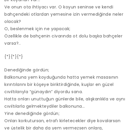
Ve onun ota ihtiyacı var. O koyun seninse ve kendi
bahçendeki otlardan yemesine izin vermediğinde neler
olacak?
O, beslenmek için ne yapacak;
Özellikle de bahçenin civarında ot dolu başka bahçeler
varsa?..
{*}{*}{*}
Denediğinde gördün;
Balkonuna yem koyduğunda hatta yemek masasının
kırıntılarını bir köşeye biriktirdiğinde, kuşlar en güzel
cıvıltılarıyla “günaydın” diyordu sana.
Hatta onları unuttuğun günlerde bile, alışkanlıkla ve aynı
cıvıltılarla gelmekteydiler balkonuna…
Yine denediğinde gördün;
Onları korkutursan, etrafı kirletecekler diye kovalarsan
ve üstelik bir daha da yem vermezsen onlara,