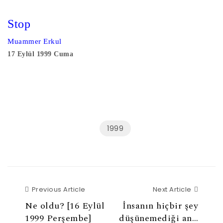
Stop
Muammer Erkul
17 Eylül 1999 Cuma
1999
Previous Article
Next Ar
Previous Article
Next Article
Ne oldu? [16 Eylül
İnsanın hiçbir şey
1999 Perşembe]
düşünemediği an…