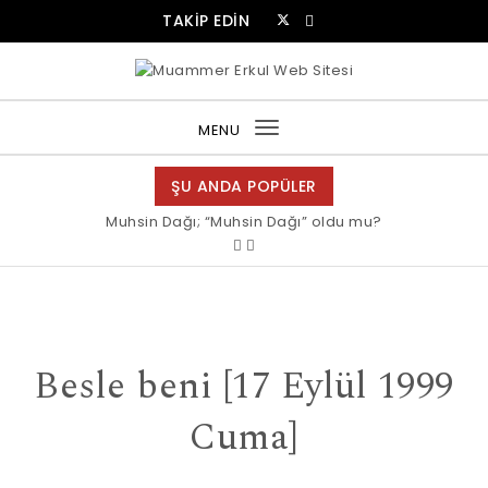
Skip to content
TAKİP EDİN
Muammer Erkul Web Sitesi
MENU
Toggle
navigation
ŞU ANDA POPÜLER
Muhsin Dağı; “Muhsin Dağı” oldu mu?
Besle beni [17 Eylül 1999
Cuma]