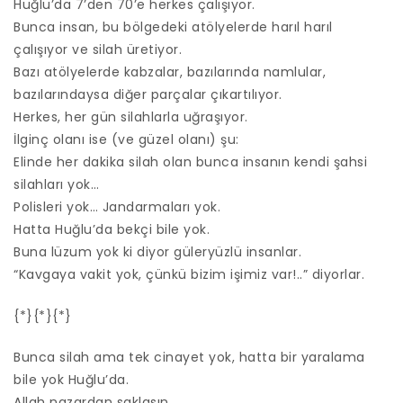
Huğlu’da 7’den 70’e herkes çalışıyor.
Bunca insan, bu bölgedeki atölyelerde harıl harıl
çalışıyor ve silah üretiyor.
Bazı atölyelerde kabzalar, bazılarında namlular,
bazılarındaysa diğer parçalar çıkartılıyor.
Herkes, her gün silahlarla uğraşıyor.
İlginç olanı ise (ve güzel olanı) şu:
Elinde her dakika silah olan bunca insanın kendi şahsi
silahları yok…
Polisleri yok… Jandarmaları yok.
Hatta Huğlu’da bekçi bile yok.
Buna lüzum yok ki diyor güleryüzlü insanlar.
“Kavgaya vakit yok, çünkü bizim işimiz var!..” diyorlar.
{*}{*}{*}
Bunca silah ama tek cinayet yok, hatta bir yaralama
bile yok Huğlu’da.
Allah nazardan saklasın…