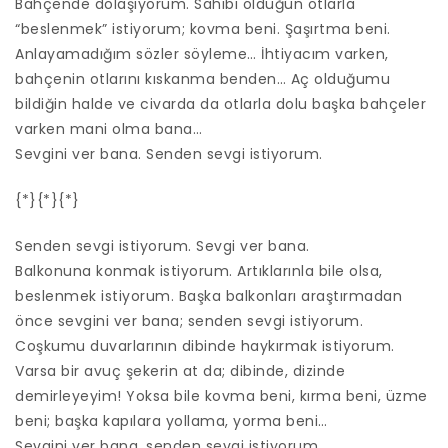
Bahçende dolaşıyorum. Sahibi olduğun otlarla
“beslenmek” istiyorum; kovma beni. Şaşırtma beni.
Anlayamadığım sözler söyleme… İhtiyacım varken,
bahçenin otlarını kıskanma benden… Aç olduğumu
bildiğin halde ve civarda da otlarla dolu başka bahçeler
varken mani olma bana…
Sevgini ver bana. Senden sevgi istiyorum.
{*}{*}{*}
Senden sevgi istiyorum. Sevgi ver bana.
Balkonuna konmak istiyorum. Artıklarınla bile olsa,
beslenmek istiyorum. Başka balkonları araştırmadan
önce sevgini ver bana; senden sevgi istiyorum.
Coşkumu duvarlarının dibinde haykırmak istiyorum.
Varsa bir avuç şekerin at da; dibinde, dizinde
demirleyeyim! Yoksa bile kovma beni, kırma beni, üzme
beni; başka kapılara yollama, yorma beni…
Sevgini ver bana, senden sevgi istiyorum.