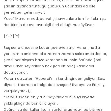
Hatta “Kapen” ismindeki sırtlan, dost olarak bellediği bu
şahsın ağzında tuttuğu çubuğun ucundaki eti bile
yemekten çekinmiyor…
Yusuf Muhammed, bu vahşi hayvanlara isimler takmış…
Her birinin de ayrı ayrı kişilikleri olduğunu söylüyor.
{*}{*}{*}
Beş sene öncesine kadar çevreye zarar veren, hatta
yerleşim alanlarına bile zaman zaman saldıran sırtlanlar,
şimdi her akşam hava kararınca bu evin önünde (bol
ama ürkek seyircilerin bakışları altında) karınlarını
doyuruyorlar.
Yorum da zaten “Haberci”nin kendi içinden geliyor. Ses,
diyor ki (hemen o bölgede savaşan Etiyopya ve Eritre’yi
vurgulayarak);
“Yeryüzündeki en yırtıcı hayvanlara bile iyi niyetle
yaklaşıldığında bunlar oluyor…
Doğru lisanlar kullanılsa, insanlar arasındaki bu bitmez