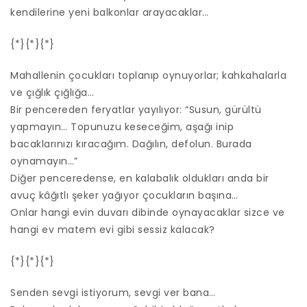
kendilerine yeni balkonlar arayacaklar…
{*}{*}{*}
Mahallenin çocukları toplanıp oynuyorlar; kahkahalarla
ve çığlık çığlığa…
Bir pencereden feryatlar yayılıyor: “Susun, gürültü
yapmayın… Topunuzu keseceğim, aşağı inip
bacaklarınızı kıracağım. Dağılın, defolun. Burada
oynamayın…”
Diğer penceredense, en kalabalık oldukları anda bir
avuç kâğıtlı şeker yağıyor çocukların başına…
Onlar hangi evin duvarı dibinde oynayacaklar sizce ve
hangi ev matem evi gibi sessiz kalacak?
{*}{*}{*}
Senden sevgi istiyorum, sevgi ver bana…