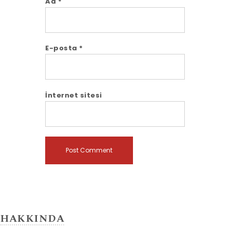
Ad
*
E-posta
*
İnternet sitesi
HAKKINDA