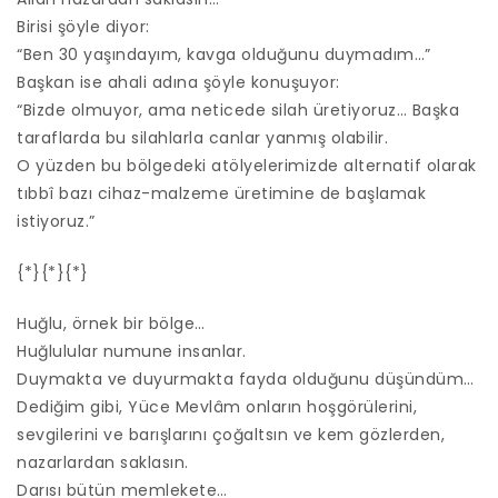
Birisi şöyle diyor:
“Ben 30 yaşındayım, kavga olduğunu duymadım…”
Başkan ise ahali adına şöyle konuşuyor:
“Bizde olmuyor, ama neticede silah üretiyoruz… Başka
taraflarda bu silahlarla canlar yanmış olabilir.
O yüzden bu bölgedeki atölyelerimizde alternatif olarak
tıbbî bazı cihaz-malzeme üretimine de başlamak
istiyoruz.”
{*}{*}{*}
Huğlu, örnek bir bölge…
Huğlulular numune insanlar.
Duymakta ve duyurmakta fayda olduğunu düşündüm…
Dediğim gibi, Yüce Mevlâm onların hoşgörülerini,
sevgilerini ve barışlarını çoğaltsın ve kem gözlerden,
nazarlardan saklasın.
Darısı bütün memlekete…