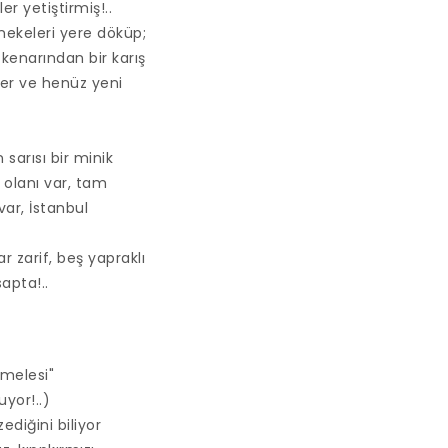
r yetiştirmiş!..
ekeleri yere döküp;
 kenarından bir karış
ber ve henüz yeni
 sarısı bir minik
 olanı var, tam
var, İstanbul
r zarif, beş yapraklı
sapta!..
amelesi"
yor!..)
diğini biliyor