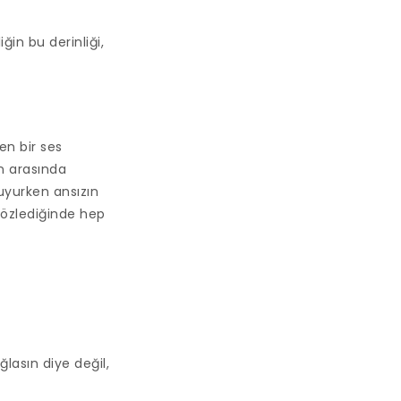
in bu derinliği,
en bir ses
n arasında
yurken ansızın
r özlediğinde hep
lasın diye değil,