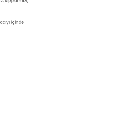
 kıppkırmızı,
acıyı içinde