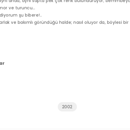
ynı anda, aynı sapta pek çok renk bulunduruyor; bemmbeyaz,
 mor ve turuncu…
iyorum şu bibere!..
rlak ve bakımlı göründüğü halde; nasıl oluyor da, böylesi bir 
ar
2002