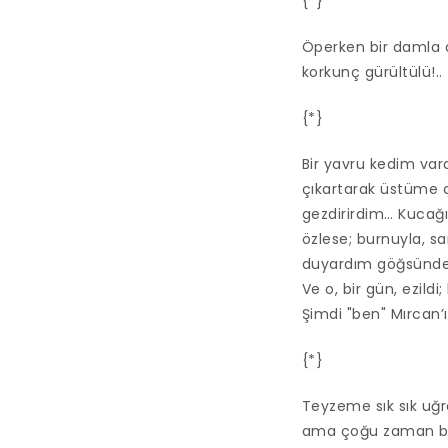
{*}
Öperken bir damla dü
korkunç gürültülü!..
{*}
Bir yavru kedim var
çıkartarak üstüme a
gezdirirdim… Kucağ
özlese; burnuyla, sa
duyardım göğsünden
Ve o, bir gün, ezildi
Şimdi "ben" Mırcan’ı
{*}
Teyzeme sık sık uğra
ama çoğu zaman bö