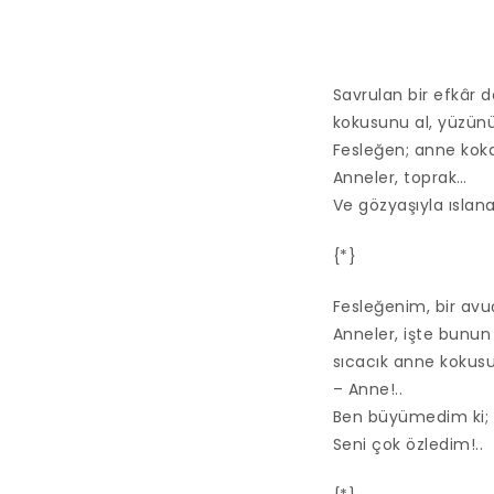
Savrulan bir efkâr 
kokusunu al, yüzünü
Fesleğen; anne kok
Anneler, toprak…
Ve gözyaşıyla ıslan
{*}
Fesleğenim, bir avu
Anneler, işte bunun 
sıcacık anne kokusu
– Anne!..
Ben büyümedim ki;
Seni çok özledim!..