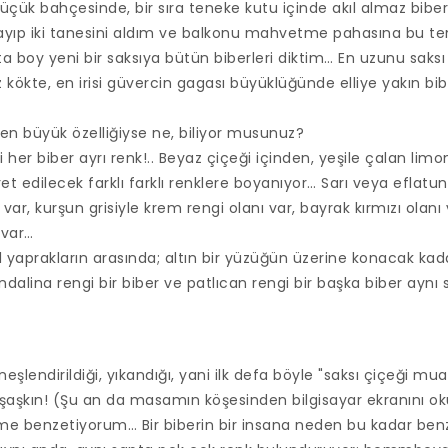
ük bahçesinde, bir sıra teneke kutu içinde akıl almaz biberle
p iki tanesini aldım ve balkonu mahvetme pahasına bu ten
a boy yeni bir saksıya bütün biberleri diktim… En uzunu saksı
 kökte, en irisi güvercin gagası büyüklüğünde elliye yakın bi
n büyük özelliğiyse ne, biliyor musunuz?
i her biber ayrı renk!.. Beyaz çiçeği içinden, yeşile çalan limon
t edilecek farklı farklı renklere boyanıyor… Sarı veya eflatun
var, kurşun grisiyle krem rengi olanı var, bayrak kırmızı olanı 
 var…
l yaprakların arasında; altın bir yüzüğün üzerine konacak kada
dalina rengi bir biber ve patlıcan rengi bir başka biber aynı 
eşlendirildiği, yıkandığı, yani ilk defa böyle "saksı çiçeği mu
aşkın! (Şu an da masamın köşesinden bilgisayar ekranını oku
me benzetiyorum… Bir biberin bir insana neden bu kadar benze