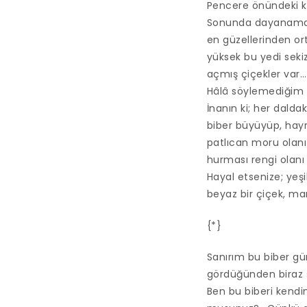
Pencere önündeki küç
Sonunda dayanamayı
en güzellerinden ort
yüksek bu yedi sekiz
açmış çiçekler var…
Hâlâ söylemediğim e
İnanın ki; her daldak
biber büyüyüp, hayre
patlıcan moru olanı 
hurması rengi olanı
Hayal etsenize; yeşi
beyaz bir çiçek, man
{*}
Sanırım bu biber gün
gördüğünden biraz ş
Ben bu biberi kendi