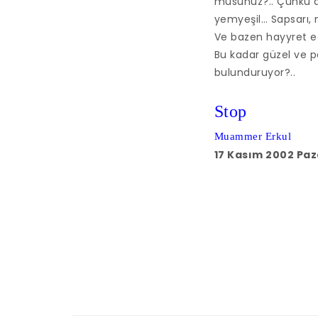
musunuz?.. Çünkü a
yemyeşil… Sapsarı,
Ve bazen hayyret ed
Bu kadar güzel ve pa
bulunduruyor?..
Stop
Muammer Erkul
17 Kasım 2002 Paz