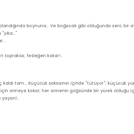
dolandığında boynuna… Ve boğacak gibi olduğunda seni; bir 
 "yıka…"
ar…
an topraksa; fesleğen kokar!..
ç kaldı tam… Küçücük saksısının içinde "tütüyor"; küçücük yür
için anneye kokar; her annenin göğsünde bir yürek olduğu için
 yayan!..