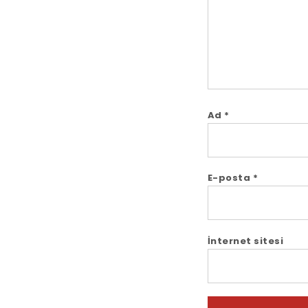
Ad
*
E-posta
*
İnternet sitesi