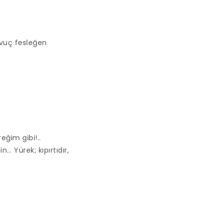
avuç fesleğen
eğim gibi!..
… Yürek; kıpırtıdır,