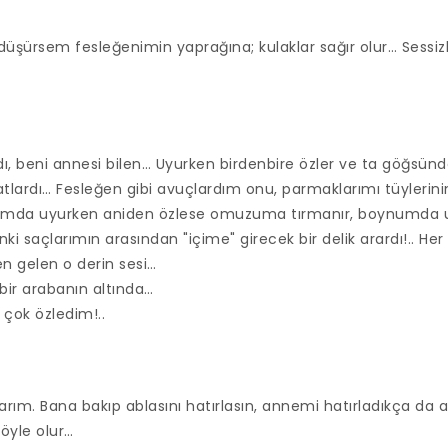
şürsem fesleğenimin yaprağına; kulaklar sağır olur… Sessizliğ
dı, beni annesi bilen… Uyurken birdenbire özler ve ta göğsünd
tlardı… Fesleğen gibi avuçlardım onu, parmaklarımı tüylerini
ımda uyurken aniden özlese omuzuma tırmanır, boynumda u
nki saçlarımın arasından "içime" girecek bir delik arardı!.. He
 gelen o derin sesi…
; bir arabanın altında…
 çok özledim!..
rım. Bana bakıp ablasını hatırlasın, annemi hatırladıkça da ağ
yle olur…