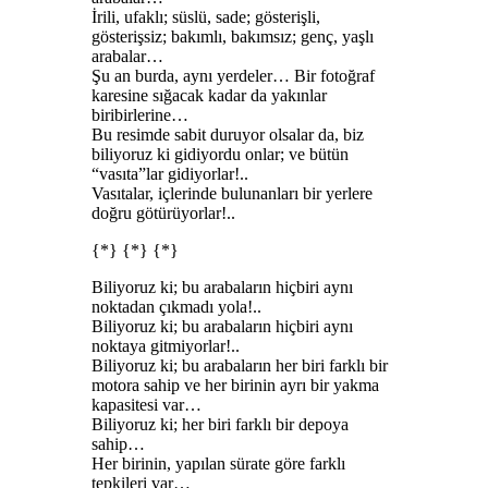
İrili, ufaklı; süslü, sade; gösterişli,
gösterişsiz; bakımlı, bakımsız; genç, yaşlı
arabalar…
Şu an burda, aynı yerdeler… Bir fotoğraf
karesine sığacak kadar da yakınlar
biribirlerine…
Bu resimde sabit duruyor olsalar da, biz
biliyoruz ki gidiyordu onlar; ve bütün
“vasıta”lar gidiyorlar!..
Vasıtalar, içlerinde bulunanları bir yerlere
doğru götürüyorlar!..
{*} {*} {*}
Biliyoruz ki; bu arabaların hiçbiri aynı
noktadan çıkmadı yola!..
Biliyoruz ki; bu arabaların hiçbiri aynı
noktaya gitmiyorlar!..
Biliyoruz ki; bu arabaların her biri farklı bir
motora sahip ve her birinin ayrı bir yakma
kapasitesi var…
Biliyoruz ki; her biri farklı bir depoya
sahip…
Her birinin, yapılan sürate göre farklı
tepkileri var…