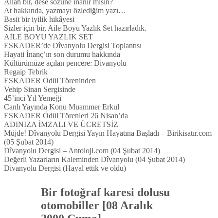
Allah bir, dese sözüne inanır mısın?
At hakkında, yazmayı özlediğim yazı…
Basit bir iyilik hikâyesi
Sizler için bir, Aile Boyu Yazlık Set hazırladık.
AİLE BOYU YAZLIK SET
ESKADER’de Dîvanyolu Dergisi Toplantısı
Hayati İnanç’ın son durumu hakkında
Kültürümüze açılan pencere: Divanyolu
Regaip Tebrik
ESKADER Ödül Töreninden
Vehip Sinan Sergisinde
45’inci Yıl Yemeği
Canlı Yayında Konu Muammer Erkul
ESKADER Ödül Törenleri 26 Nisan’da
ADINIZA İMZALI VE ÜCRETSİZ
Müjde! Dîvanyolu Dergisi Yayın Hayatına Başladı – Birikisatır.com
(05 Şubat 2014)
Dîvanyolu Dergisi – Antoloji.com (04 Şubat 2014)
Değerli Yazarların Kaleminden Dîvanyolu (04 Şubat 2014)
Divanyolu Dergisi (Hayal ettik ve oldu)
Bir fotoğraf karesi dolusu
otomobiller [08 Aralık