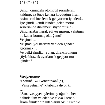
{*} {*} {*}
Şimdi, önündeki otomobil resimlerini
kaldırıp, az önce kenara koyduğun insan
resimlerini incelemek geliyor mu içinden?..
İşte şimdi, kendi içinden gelen motor
seslerini de dinlemek istiyor musun?..
Şimdi acaba merak ediyor musun, yakıtının
ne kadar konmuş olduğunu?..
Ve şimdi…
Ve şimdi yol haritanı yeniden gözden
geçirmek…
Ve belki şimdi… Şu an, direksiyonunu
şöyle birazcık ayarlamak geçiyor mu
içinden?..
———————————————————
Vasiyetname
Abdülhâlık-ı Goncdüvânî (*),
“Vasıyyetnâme” kitabında diyor ki:
…..
“Sana vasıyyet eylerim ey oğul ki, her
halinde ilim ve edeb ve takva üzere ol!
İslam âlimlerinin kitaplarını oku! Fıkh ve