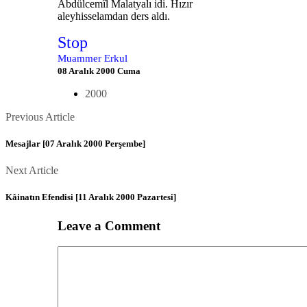
Abdülcemîl Malatyalı idi. Hızır
aleyhisselamdan ders aldı.
Stop
Muammer Erkul
08 Aralık 2000 Cuma
2000
Posts
Previous
Previous Article
Article
navigation
Mesajlar [07 Aralık 2000 Perşembe]
Next
Next Article
Article
Kâinatın Efendisi [11 Aralık 2000 Pazartesi]
Leave a Comment
Comment