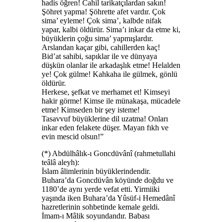
hadis öğren! Cahil tarikatçılardan sakın!
Şöhret yapma! Şöhrette afet vardır. Çok
sima’ eyleme! Çok sima’, kalbde nifak
yapar, kalbi öldürür. Sima’ı inkar da etme ki,
büyüklerin çoğu sima’ yapmışlardır.
Arslandan kaçar gibi, cahillerden kaç!
Bid’at sahibi, sapıklar ile ve dünyaya
düşkün olanlar ile arkadaşlık etme! Helalden
ye! Çok gülme! Kahkaha ile gülmek, gönlü
öldürür.
Herkese, şefkat ve merhamet et! Kimseyi
hakir görme! Kimse ile münakaşa, mücadele
etme! Kimseden bir şey isteme!
Tasavvuf büyüklerine dil uzatma! Onları
inkar eden felakete düşer. Mayan fıkh ve
evin mescid olsun!”
(*) Abdülhâlık-ı Goncdüvânî (rahmetullahi
teâlâ aleyh):
İslam âlimlerinin büyüklerindendir.
Buhara’da Goncdüvân köyünde doğdu ve
1180’de aynı yerde vefat etti. Yirmiiki
yaşında iken Buhara’da Yûsüf-i Hemedânî
hazretlerinin sohbetinde kemale geldi.
İmam-ı Mâlik soyundandır. Babası