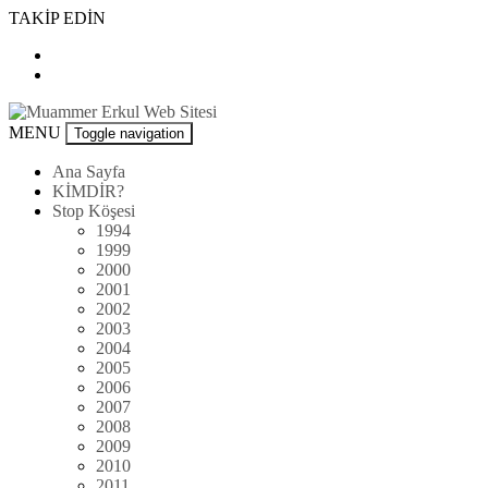
Skip
TAKİP EDİN
to
content
Muammer
MENU
Toggle navigation
Erkul
Web
Ana Sayfa
Sitesi
KİMDİR?
Stop Köşesi
1994
1999
2000
2001
2002
2003
2004
2005
2006
2007
2008
2009
2010
2011