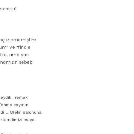
ents:
0
maç izlememiştim.
rum” ve “finale
ette, ama yarı
çmamızın sebebi
’deydik. Yemek
 Tohma çayının
edi… Otelin salonuna
ve kendimizi maça