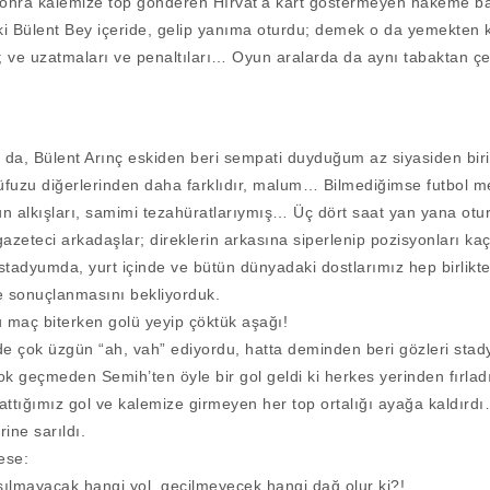
nra kalemize top gönderen Hırvat’a kart göstermeyen hakeme ba
ki Bülent Bey içeride, gelip yanıma oturdu; demek o da yemekten 
k; ve uzatmaları ve penaltıları… Oyun aralarda da aynı tabaktan çer
 da, Bülent Arınç eskiden beri sempati duyduğum az siyasiden birid
nüfuzu diğerlerinden daha farklıdır, malum… Bilmediğimse futbol 
zun alkışları, samimi tezahüratlarıymış… Üç dört saat yan yana o
 gazeteci arkadaşlar; direklerin arkasına siperlenip pozisyonları k
 stadyumda, yurt içinde ve bütün dünyadaki dostlarımız hep birlikte
e sonuçlanmasını bekliyorduk.
 maç biterken golü yeyip çöktük aşağı!
 de çok üzgün “ah, vah” ediyordu, hatta deminden beri gözleri st
k geçmeden Semih’ten öyle bir gol geldi ki herkes yerinden fırladı,
 attığımız gol ve kalemize girmeyen her top ortalığı ayağa kaldırd
rine sarıldı.
ese:
 aşılmayacak hangi yol, geçilmeyecek hangi dağ olur ki?!.