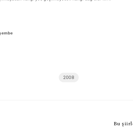
rşembe
2008
Bu şiir