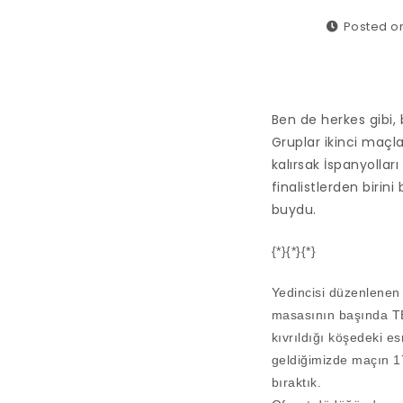
Posted on
Ben de herkes gibi
Gruplar ikinci maçla
kalırsak İspanyollar
finalistlerden biri
buydu.
{*}{*}{*}
Yedincisi düzenlenen 
masasının başında TB
kıvrıldığı köşedeki 
geldiğimizde maçın 17
bıraktık.