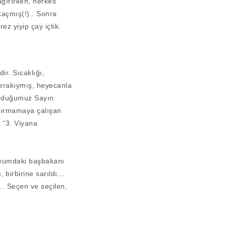
ğırırken, herkes
kaçmış(!).. Sonra
ez yiyip çay içtik.
ir. Sıcaklığı,
merakıymış, heyecanla
turduğumuz Sayın
açırmamaya çalışan
 “3. Viyana
adyumdaki başbakanı
 birbirine sarıldı…
ı… Seçen ve seçilen,