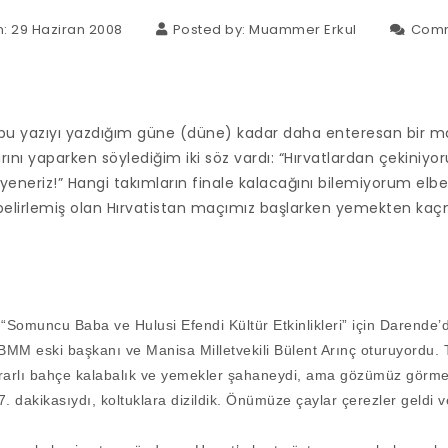
: 29 Haziran 2008
Posted by:
Muammer Erkul
Comm
, bu yazıyı yazdığım güne (düne) kadar daha enteresan bir 
rını yaparken söylediğim iki söz vardı: “Hırvatlardan çekiniyo
ı yeneriz!” Hangi takımların finale kalacağını bilemiyorum elb
ni belirlemiş olan Hırvatistan maçımız başlarken yemekten ka
“Somuncu Baba ve Hulusi Efendi Kültür Etkinlikleri” için Darende
MM eski başkanı ve Manisa Milletvekili Bülent Arınç oturuyordu.
esrarlı bahçe kalabalık ve yemekler şahaneydi, ama gözümüz görm
. dakikasıydı, koltuklara dizildik. Önümüze çaylar çerezler geldi 