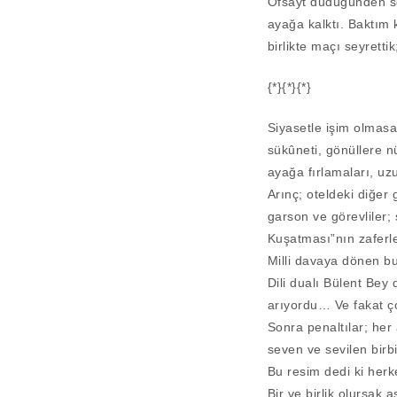
Ofsayt düdüğünden so
ayağa kalktı. Baktım 
birlikte maçı seyretti
{*}{*}{*}
Siyasetle işim olmasa
sükûneti, gönüllere 
ayağa fırlamaları, u
Arınç; oteldeki diğer
garson ve görevliler;
Kuşatması”nın zaferl
Milli davaya dönen bu
Dili dualı Bülent Bey
arıyordu… Ve fakat ço
Sonra penaltılar; her
seven ve sevilen birbi
Bu resim dedi ki herk
Bir ve birlik olursak