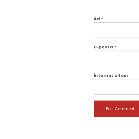
Ad
*
E-posta
*
İnternet sitesi