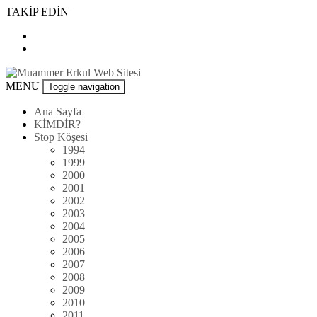
Skip
TAKİP EDİN
to
content
Muammer
MENU
Toggle navigation
Erkul
Web
Ana Sayfa
Sitesi
KİMDİR?
Stop Köşesi
1994
1999
2000
2001
2002
2003
2004
2005
2006
2007
2008
2009
2010
2011