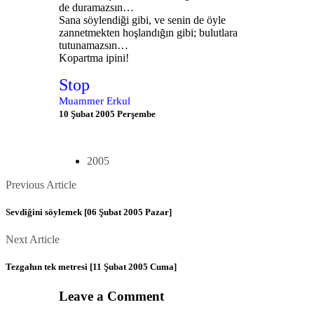
de duramazsın…
Sana söylendiği gibi, ve senin de öyle
zannetmekten hoşlandığın gibi; bulutlara
tutunamazsın…
Kopartma ipini!
Stop
Muammer Erkul
10 Şubat 2005 Perşembe
2005
Posts
Previous
Previous Article
Article
navigation
Sevdiğini söylemek [06 Şubat 2005 Pazar]
Next
Next Article
Article
Tezgahın tek metresi [11 Şubat 2005 Cuma]
Leave a Comment