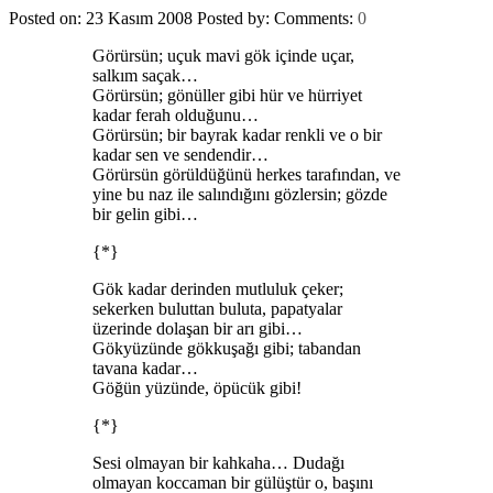
Posted on: 23 Kasım 2008
Posted by:
Comments:
0
Görürsün; uçuk mavi gök içinde uçar,
salkım saçak…
Görürsün; gönüller gibi hür ve hürriyet
kadar ferah olduğunu…
Görürsün; bir bayrak kadar renkli ve o bir
kadar sen ve sendendir…
Görürsün görüldüğünü herkes tarafından, ve
yine bu naz ile salındığını gözlersin; gözde
bir gelin gibi…
{*}
Gök kadar derinden mutluluk çeker;
sekerken buluttan buluta, papatyalar
üzerinde dolaşan bir arı gibi…
Gökyüzünde gökkuşağı gibi; tabandan
tavana kadar…
Göğün yüzünde, öpücük gibi!
{*}
Sesi olmayan bir kahkaha… Dudağı
olmayan koccaman bir gülüştür o, başını