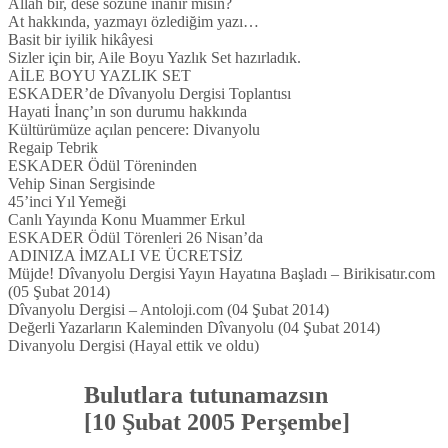
Allah bir, dese sözüne inanır mısın?
At hakkında, yazmayı özlediğim yazı…
Basit bir iyilik hikâyesi
Sizler için bir, Aile Boyu Yazlık Set hazırladık.
AİLE BOYU YAZLIK SET
ESKADER’de Dîvanyolu Dergisi Toplantısı
Hayati İnanç’ın son durumu hakkında
Kültürümüze açılan pencere: Divanyolu
Regaip Tebrik
ESKADER Ödül Töreninden
Vehip Sinan Sergisinde
45’inci Yıl Yemeği
Canlı Yayında Konu Muammer Erkul
ESKADER Ödül Törenleri 26 Nisan’da
ADINIZA İMZALI VE ÜCRETSİZ
Müjde! Dîvanyolu Dergisi Yayın Hayatına Başladı – Birikisatır.com
(05 Şubat 2014)
Dîvanyolu Dergisi – Antoloji.com (04 Şubat 2014)
Değerli Yazarların Kaleminden Dîvanyolu (04 Şubat 2014)
Divanyolu Dergisi (Hayal ettik ve oldu)
Bulutlara tutunamazsın
[10 Şubat 2005 Perşembe]