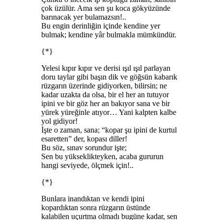
çok üzülür. Ama sen şu koca gökyüzünde
barınacak yer bulamazsın!..
Bu engin derinliğin içinde kendine yer
bulmak; kendine yâr bulmakla mümkündür.
{*}
Yelesi kıpır kıpır ve derisi ışıl ışıl parlayan
doru taylar gibi başın dik ve göğsün kabarık
rüzgarın üzerinde gidiyorken, bilirsin; ne
kadar uzakta da olsa, bir el her an tutuyor
ipini ve bir göz her an bakıyor sana ve bir
yürek yüreğinle atıyor… Yani kalpten kalbe
yol gidiyor!
İşte o zaman, sana; “kopar şu ipini de kurtul
esaretten” der, kopası diller!
Bu söz, sınav sorundur işte;
Sen bu yükseklikteyken, acaba gururun
hangi seviyede, ölçmek için!..
{*}
Bunlara inandıktan ve kendi ipini
kopardıktan sonra rüzgarın üstünde
kalabilen uçurtma olmadı bugüne kadar, sen