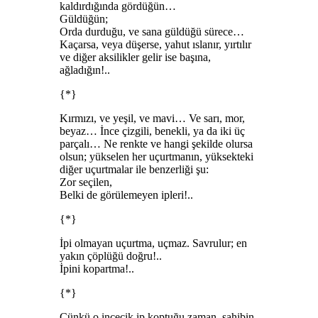
kaldırdığında gördüğün…
Güldüğün;
Orda durduğu, ve sana güldüğü sürece…
Kaçarsa, veya düşerse, yahut ıslanır, yırtılır
ve diğer aksilikler gelir ise başına,
ağladığın!..
{*}
Kırmızı, ve yeşil, ve mavi… Ve sarı, mor,
beyaz… İnce çizgili, benekli, ya da iki üç
parçalı… Ne renkte ve hangi şekilde olursa
olsun; yükselen her uçurtmanın, yüksekteki
diğer uçurtmalar ile benzerliği şu:
Zor seçilen,
Belki de görülemeyen ipleri!..
{*}
İpi olmayan uçurtma, uçmaz. Savrulur; en
yakın çöplüğü doğru!..
İpini kopartma!..
{*}
Çünkü o incecik ip koptuğu zaman, sahibin