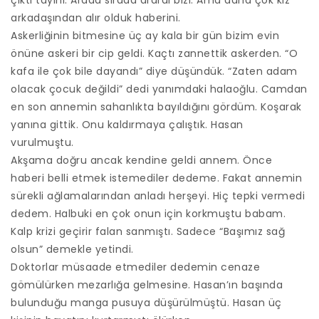
çıktı tayini. Arada sırada arardı bizi. Ama daha çok kız
arkadaşından alır olduk haberini.
Askerliğinin bitmesine üç ay kala bir gün bizim evin
önüne askeri bir cip geldi. Kaçtı zannettik askerden. “O
kafa ile çok bile dayandı” diye düşündük. “Zaten adam
olacak çocuk değildi” dedi yanımdaki halaoğlu. Camdan
en son annemin sahanlıkta bayıldığını gördüm. Koşarak
yanına gittik. Onu kaldırmaya çalıştık. Hasan
vurulmuştu.
Akşama doğru ancak kendine geldi annem. Önce
haberi belli etmek istemediler dedeme. Fakat annemin
sürekli ağlamalarından anladı herşeyi. Hiç tepki vermedi
dedem. Halbuki en çok onun için korkmuştu babam.
Kalp krizi geçirir falan sanmıştı. Sadece “Başımız sağ
olsun” demekle yetindi.
Doktorlar müsaade etmediler dedemin cenaze
gömülürken mezarlığa gelmesine. Hasan’ın başında
bulunduğu manga pusuya düşürülmüştü. Hasan üç