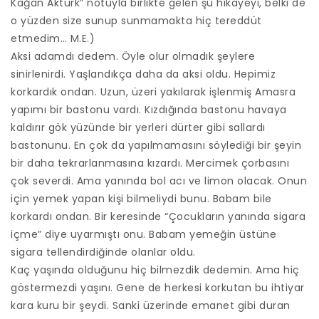
Kağan Aktürk” notuyla birlikte gelen şu hikayeyi, belki de
o yüzden size sunup sunmamakta hiç tereddüt
etmedim… M.E.)
Aksi adamdı dedem. Öyle olur olmadık şeylere
sinirlenirdi. Yaşlandıkça daha da aksi oldu. Hepimiz
korkardık ondan. Uzun, üzeri yakılarak işlenmiş Amasra
yapımı bir bastonu vardı. Kızdığında bastonu havaya
kaldırır gök yüzünde bir yerleri dürter gibi sallardı
bastonunu. En çok da yapılmamasını söylediği bir şeyin
bir daha tekrarlanmasına kızardı. Mercimek çorbasını
çok severdi. Ama yanında bol acı ve limon olacak. Onun
için yemek yapan kişi bilmeliydi bunu. Babam bile
korkardı ondan. Bir keresinde “Çocukların yanında sigara
içme” diye uyarmıştı onu. Babam yemeğin üstüne
sigara tellendirdiğinde olanlar oldu.
Kaç yaşında olduğunu hiç bilmezdik dedemin. Ama hiç
göstermezdi yaşını. Gene de herkesi korkutan bu ihtiyar
kara kuru bir şeydi. Sanki üzerinde emanet gibi duran