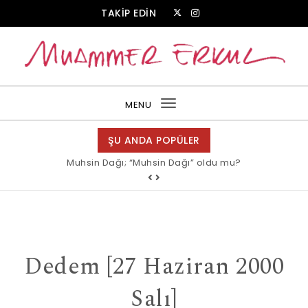
Skip to content
TAKİP EDİN
Muammer Erkul Web Sitesi
MENU
Toggle
navigation
ŞU ANDA POPÜLER
Muhsin Dağı; “Muhsin Dağı” oldu mu?
Allah bir, dese sözüne inanır mısın?
Dedem [27 Haziran 2000
Salı]