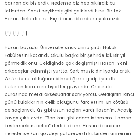
batıran da bizlerdik. Nedense biz hep sıkılırdık bu
laflardan. Sanki beylikmiş gibi gelirlerdi bize. Bir tek
Hasan dinlerdi onu. Hiç dizinin dibinden ayrılmazdı.
{*} {*} {*}
Hasan büyüdü. Üniversite sınavlarına girdi. Hukuk
Fakültesini kazandı. Okulu başka bir şehirde idi. Bir yıl
görmedik onu. Geldiğinde çok değişmişti Hasan. Yeni
arkadaşlar edinmişti yurtta. Sert müzik dinliyordu artık.
Önünde ne olduğunu bilmediğimiz garip işaretler
bulunan kara kara tişörtler giyiyordu. Orasında
burasında metal aksesuarlar sarkıyordu. Geldiğinin ikinci
günü kulaklarının delik olduğunu fark ettim. En kötüsü
de saçlarıydı. Kız gibi uzun saçları vardı Hasan’ın. Acayip
kavga çıktı evde. “Ben karı gibi adam istemem. Hemen
kestireceksin onları” dedi babam. Hasan direnince
nerede ise kan gövdeyi götürecekti ki, birden annemin