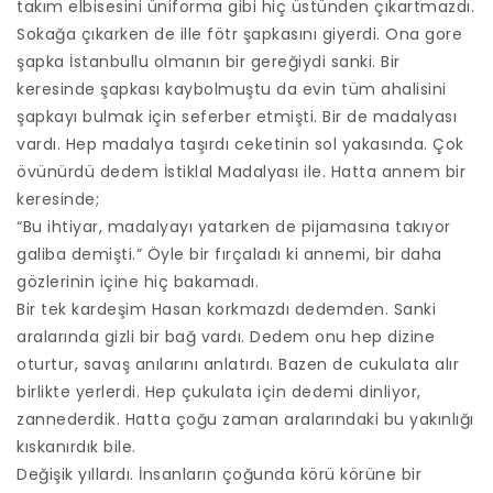
takım elbisesini üniforma gibi hiç üstünden çıkartmazdı.
Sokağa çıkarken de ille fötr şapkasını giyerdi. Ona gore
şapka İstanbullu olmanın bir gereğiydi sanki. Bir
keresinde şapkası kaybolmuştu da evin tüm ahalisini
şapkayı bulmak için seferber etmişti. Bir de madalyası
vardı. Hep madalya taşırdı ceketinin sol yakasında. Çok
övünürdü dedem İstiklal Madalyası ile. Hatta annem bir
keresinde;
“Bu ihtiyar, madalyayı yatarken de pijamasına takıyor
galiba demişti.” Öyle bir fırçaladı ki annemi, bir daha
gözlerinin içine hiç bakamadı.
Bir tek kardeşim Hasan korkmazdı dedemden. Sanki
aralarında gizli bir bağ vardı. Dedem onu hep dizine
oturtur, savaş anılarını anlatırdı. Bazen de cukulata alır
birlikte yerlerdi. Hep çukulata için dedemi dinliyor,
zannederdik. Hatta çoğu zaman aralarındaki bu yakınlığı
kıskanırdık bile.
Değişik yıllardı. İnsanların çoğunda körü körüne bir