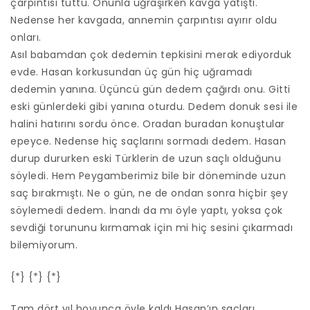
çarpıntısı tuttu. Onunla uğraşırken kavga yatıştı.
Nedense her kavgada, annemin çarpıntısı ayırır oldu
onları.
Asıl babamdan çok dedemin tepkisini merak ediyorduk
evde. Hasan korkusundan üç gün hiç uğramadı
dedemin yanına. Üçüncü gün dedem çağırdı onu. Gitti
eski günlerdeki gibi yanına oturdu. Dedem donuk sesi ile
halini hatırını sordu önce. Oradan buradan konuştular
epeyce. Nedense hiç saçlarını sormadı dedem. Hasan
durup dururken eski Türklerin de uzun saçlı olduğunu
söyledi. Hem Peygamberimiz bile bir döneminde uzun
saç bırakmıştı. Ne o gün, ne de ondan sonra hiçbir şey
söylemedi dedem. İnandı da mı öyle yaptı, yoksa çok
sevdiği torununu kırmamak için mi hiç sesini çıkarmadı
bilemiyorum.
{*} {*} {*}
Tam dört yıl boyunca öyle kaldı Hasan’ın saçları.