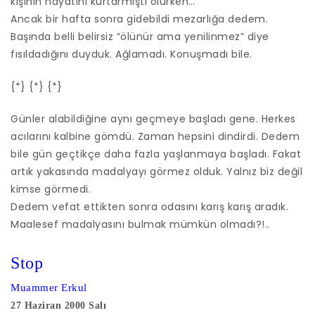
kişinin hayatını kurtarmıştı ölürken…
Ancak bir hafta sonra gidebildi mezarlığa dedem.
Başında belli belirsiz “ölünür ama yenilinmez” diye
fısıldadığını duyduk. Ağlamadı. Konuşmadı bile.
{*} {*} {*}
Günler alabildiğine aynı geçmeye başladı gene. Herkes
acılarını kalbine gömdü. Zaman hepsini dindirdi. Dedem
bile gün geçtikçe daha fazla yaşlanmaya başladı. Fakat
artık yakasında madalyayı görmez olduk. Yalnız biz değil
kimse görmedi.
Dedem vefat ettikten sonra odasını karış karış aradık.
Maalesef madalyasını bulmak mümkün olmadı?!..
Stop
Muammer Erkul
27 Haziran 2000 Salı