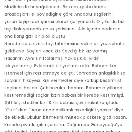
Müzikde de bayağı ilerledi. Bir rock grubu kurdu
arkadaşları ile. Söylediğine göre Anadolu ezgilerini
yorumlayıp rock şarkısı olarak çalıyorlardı. O yıllarda biz
hiç dinleyemedik onun şarkılarını. Aile içinde nedense
ona karşı gizli bir blok oluştu.
Nerede ise üniversiteyi bitirmesine yakın bir yaz sabahı
geldi eve. Saçları kısacıktı. Sevdiği bir kız varmış
Hasan’ın. Aynı sınıftalarmış. Yaklaşık iki yıldır
çıkıyorlarmış. Evlenmek istiyorlardı artık. Babamı kızı
istemesi için razı etmeye calıştı. Sonradan anlaşıldı kısa
saçların hikayesi. Kızı vermezler diye korkup kestirmişti
saçlarını Hasan. Çok bozuldu babam. Babamın yıllarca
kestiremediği saçları kızın babası bir kerede kestirmişti.
Gittiler, istediler kızı. Kızın babası çok makul karşıladı.
“Olur” dedi.” Ama önce delikanlı askerliğini yapsın” diye
de ekledi. Okulun bitmesini müteakip askere gitti Hasan.
Kurada piyade çıktı şansına. Dağıtımda Güneydoğu’ya