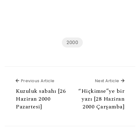
2000
Previous Article
Next Ar
Previous Article
Next Article
Kuzuluk sabahı [26
“Hiçkimse”ye bir
Haziran 2000
yazı [28 Haziran
Pazartesi]
2000 Çarşamba]