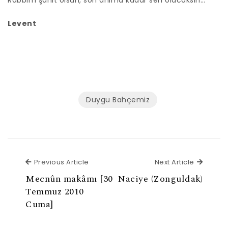
Rabbim şahit olsun, son anıma kadar sen olacaksın…
Levent
Duygu Bahçemiz
Previous Article
Next Ar
Previous Article
Next Article
Mecnûn makâmı [30
Naciye (Zonguldak)
Temmuz 2010
Cuma]