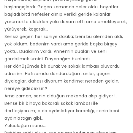
başlangıçlardı. Geçen zamanda neler oldu, hayatlar
başladı bitti nefesler alınıp verildi geride kalanlar
yürümekte oldukları yola devam etti ama emekleyerek,
yürüyerek, koşarak…
Sensiz geçen her saniye dakika; beni bu alemden aldı,
yok oldum, bedenim vardı ama geride başka birşey
yoktu. Dualarım vardı. Annemin duaları ve seni
görebilmek ümidi. Dayanağım bunlardı…
Her dönüşümde bir durak ve sokak lambası oluyordu
adresim. Hafızamda döndürdüğüm anlar, geçen
diyaloglar, dahası diyorum kendime; nereden geldin,
nereye gideceksin?
A
ma zaman, senin olduğun mekanda akıp gidiyor!…
Bense bir binaya bakarak sokak lambası ile
dertleşiyorum; o da aydınlatıyor karanlığı, senin beni
aydınlattığın gibi…
Yolculuğum sana…