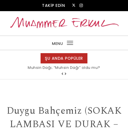
Skip to content
TAKİP EDİN
Muammer Erkul Web Sitesi
MENU
Toggle
navigation
ŞU ANDA POPÜLER
Muhsin Dağı; “Muhsin Dağı” oldu mu?
Duygu Bahçemiz (SOKAK
LAMBASI VE DURAK –