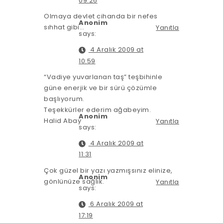
09:26
Olmaya devlet cihanda bir nefes
Anonim
sıhhat gibi…
Yanıtla
says:
4 Aralık 2009 at
10:59
“Vadiye yuvarlanan taş” teşbihinle
güne enerjik ve bir sürü çözümle
başlıyorum.
Teşekkürler ederim ağabeyim.
Anonim
Halid Abay
Yanıtla
says:
4 Aralık 2009 at
11:31
Çok güzel bir yazı yazmışsınız elinize,
Anonim
gönlünüze sağlık.
Yanıtla
says:
6 Aralık 2009 at
17:19