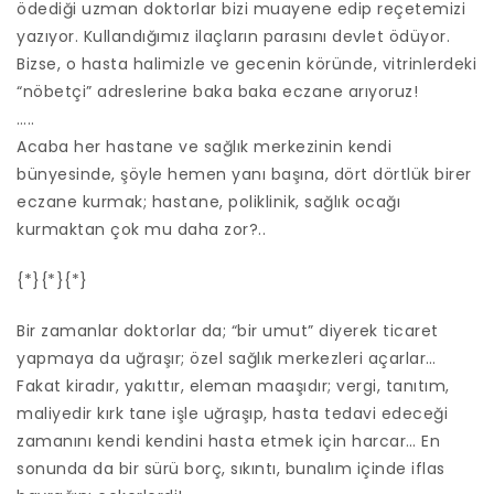
ödediği uzman doktorlar bizi muayene edip reçetemizi
yazıyor. Kullandığımız ilaçların parasını devlet ödüyor.
Bizse, o hasta halimizle ve gecenin köründe, vitrinlerdeki
“nöbetçi” adreslerine baka baka eczane arıyoruz!
…..
Acaba her hastane ve sağlık merkezinin kendi
bünyesinde, şöyle hemen yanı başına, dört dörtlük birer
eczane kurmak; hastane, poliklinik, sağlık ocağı
kurmaktan çok mu daha zor?..
{*}{*}{*}
Bir zamanlar doktorlar da; “bir umut” diyerek ticaret
yapmaya da uğraşır; özel sağlık merkezleri açarlar…
Fakat kiradır, yakıttır, eleman maaşıdır; vergi, tanıtım,
maliyedir kırk tane işle uğraşıp, hasta tedavi edeceği
zamanını kendi kendini hasta etmek için harcar… En
sonunda da bir sürü borç, sıkıntı, bunalım içinde iflas