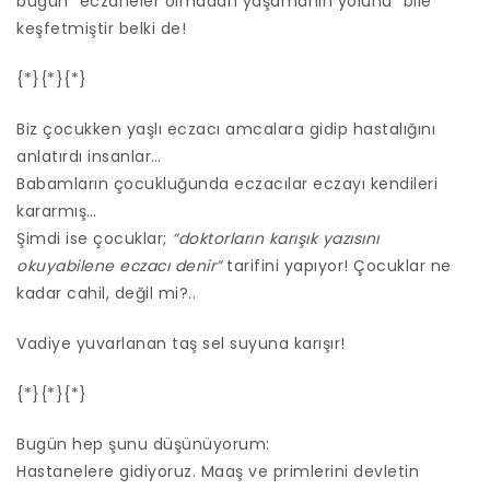
bugün “eczaneler olmadan yaşamanın yolunu” bile
keşfetmiştir belki de!
{*}{*}{*}
Biz çocukken yaşlı eczacı amcalara gidip hastalığını
anlatırdı insanlar…
Babamların çocukluğunda eczacılar eczayı kendileri
kararmış…
Şimdi ise çocuklar;
“doktorların karışık yazısını
okuyabilene eczacı denir”
tarifini yapıyor! Çocuklar ne
kadar cahil, değil mi?..
Vadiye yuvarlanan taş sel suyuna karışır!
{*}{*}{*}
Bugün hep şunu düşünüyorum:
Hastanelere gidiyoruz. Maaş ve primlerini devletin