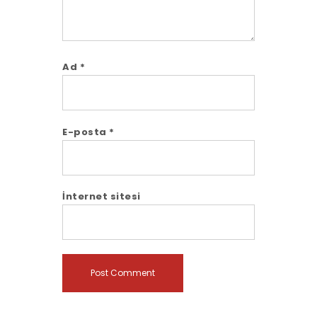
Ad
*
E-posta
*
İnternet sitesi