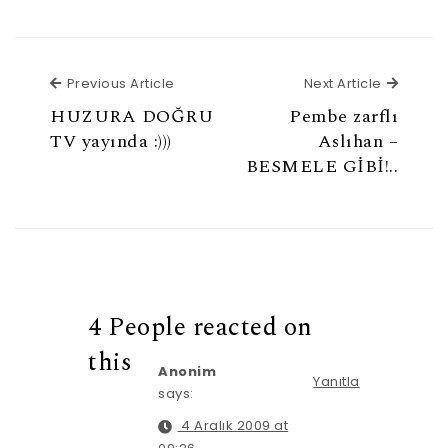
Previous Article
Next Ar
Previous Article
Next Article
HUZURA DOĞRU
Pembe zarflı
TV yayında :)))
Aslıhan –
BESMELE GİBİ!..
4 People reacted on
this
Anonim
Yanıtla
says:
4 Aralık 2009 at