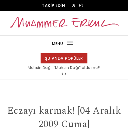
Skip to content
TAKİP EDİN
Muammer Erkul Web Sitesi
MENU
Toggle
navigation
ŞU ANDA POPÜLER
Muhsin Dağı; “Muhsin Dağı” oldu mu?
Allah bir, dese sözüne inanır mısın?
Eczayı karmak! [04 Aralık
2009 Cuma]