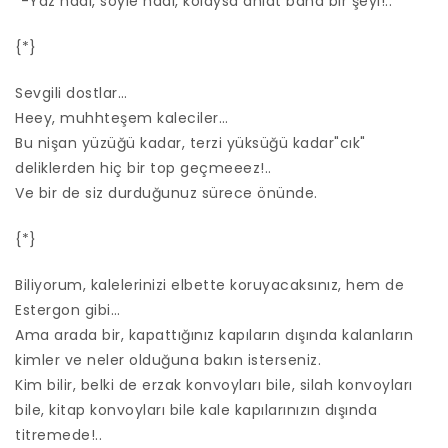
"-Yaz hadi, söyle hadi, kolaysa anlat bana bir şeyi!.."
{*}
Sevgili dostlar…
Heey, muhhteşem kaleciler…
Bu nişan yüzüğü kadar, terzi yüksüğü kadar"cık"
deliklerden hiç bir top geçmeeez!..
Ve bir de siz durduğunuz sürece önünde.
{*}
Biliyorum, kalelerinizi elbette koruyacaksınız, hem de
Estergon gibi…
Ama arada bir, kapattığınız kapıların dışında kalanların
kimler ve neler olduğuna bakın isterseniz.
Kim bilir, belki de erzak konvoyları bile, silah konvoyları
bile, kitap konvoyları bile kale kapılarınızın dışında
titremede!..