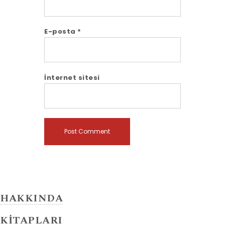
E-posta
*
İnternet sitesi
HAKKINDA
KİTAPLARI