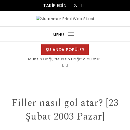
Skip to content
TAKİP EDİN
Muammer Erkul Web Sitesi
MENU
Toggle
navigation
ŞU ANDA POPÜLER
Muhsin Dağı; “Muhsin Dağı” oldu mu?
Filler nasıl gol atar? [23
Şubat 2003 Pazar]