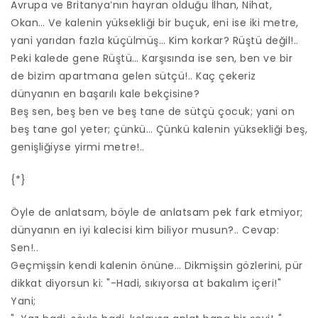
Avrupa ve Britanya’nın hayran olduğu İlhan, Nihat,
Okan… Ve kalenin yüksekliği bir buçuk, eni ise iki metre,
yani yarıdan fazla küçülmüş… Kim korkar? Rüştü değil!..
Peki kalede gene Rüştü… Karşısında ise sen, ben ve bir
de bizim apartmana gelen sütçü!.. Kaç çekeriz
dünyanın en başarılı kale bekçisine?
Beş sen, beş ben ve beş tane de sütçü çocuk; yani on
beş tane gol yeter; çünkü… Çünkü kalenin yüksekliği beş,
genişliğiyse yirmi metre!..
{*}
Öyle de anlatsam, böyle de anlatsam pek fark etmiyor;
dünyanın en iyi kalecisi kim biliyor musun?.. Cevap:
Sen!..
Geçmişsin kendi kalenin önüne… Dikmişsin gözlerini, pür
dikkat diyorsun ki: "-Hadi, sıkıyorsa at bakalım içeri!"
Yani;