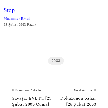
Stop
Muammer Erkul
23 Şubat 2003 Pazar
2003
Previous Article
Next Ar
Previous Article
Next Article
Savaşa, EVET!.. [21
Dokuzuncu bahar
Şubat 2003 Cuma]
[26 Şubat 2003