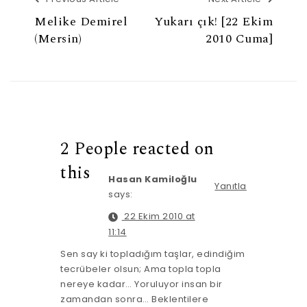
Melike Demirel
Yukarı çık! [22 Ekim
(Mersin)
2010 Cuma]
2 People reacted on
this
Hasan Kamiloğlu
Yanıtla
says:
22 Ekim 2010 at
11:14
Sen say ki topladığım taşlar, edindiğim
tecrübeler olsun; Ama topla topla
nereye kadar… Yoruluyor insan bir
zamandan sonra… Beklentilere