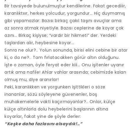
Bir tavsiyede bulunulmuştur kendilerine. Fakat gecediiir,
karanlıktııır, herkes yolcudur, yorgundur… Hiç duymamış
gibi yapamazlar: Bazısı birkaç çakıl taşını avuçlar ama
az sonra atmak niyetiyle. Bazısı ceplerine de koyar çok
azını… Birkaç kişiyse; “vardır bir hikmeti” der. Yerdeki
taşlardan alır, heybesine koyar…
Sonra ne olur?.. Yolun sonunda, birisi elini cebine bir atar
ki, o da ne?.. Tam fırlatacakken görür altın olduğunu.
İşte o zaman, öyle feryat eder kiii… Onu işitenler uyanır
artık ama nafile! Ahlar vahlar arasında; cebimizde kalan
olmuş mu, diye aranırlar!
Peki, karanlıkken ve yorgunken işittikleri o söze
inananlar, sözü söyleyene güvenenler, boş
muhakemelerle vakti kaçırmayanlar?.. Onlar, külçe
külçe altınlarla dolu heybelerini başlarının altına
koyarlar, fakat yine de şöyle derler:
“Keşke daha fazlasını alsaydık!..”