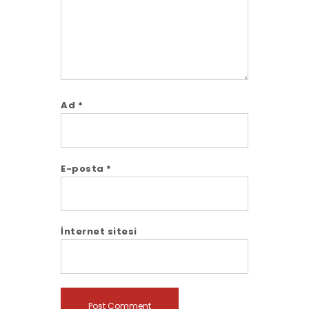
Ad
*
E-posta
*
İnternet sitesi