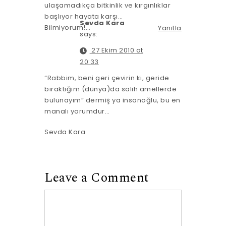
ulaşamadıkça bitkinlik ve kırgınlıklar
başlıyor hayata karşı…
Sevda Kara
Bilmiyorum!…
Yanıtla
says:
27 Ekim 2010 at
20:33
“Rabbim, beni geri çevirin ki, geride
bıraktığım (dünya)da salih amellerde
bulunayım” dermiş ya insanoğlu, bu en
manalı yorumdur…
Sevda Kara
Leave a Comment
Comment