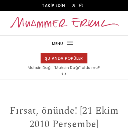
Skip to content
TAKİP EDİN
Muammer Erkul Web Sitesi
MENU
Toggle
navigation
ŞU ANDA POPÜLER
Muhsin Dağı; “Muhsin Dağı” oldu mu?
Fırsat, önünde! [21 Ekim
2010 Perşembe]