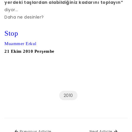
yerdeki taşlardan alabildiğiniz kadarını toplayın”
diyor…
Daha ne desinler?
Stop
Muammer Erkul
21 Ekim 2010 Perşembe
2010
Previous Article
Next Ar
Previous Article
Next Article