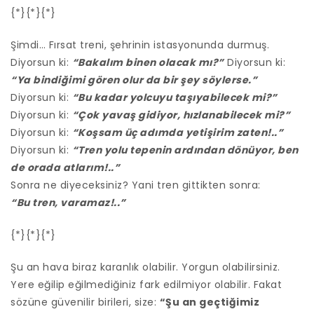
{*}{*}{*}
Şimdi… Fırsat treni, şehrinin istasyonunda durmuş.
Diyorsun ki:
“Bakalım binen olacak mı?”
Diyorsun ki:
“Ya bindiğimi gören olur da bir şey söylerse.”
Diyorsun ki:
“Bu kadar yolcuyu taşıyabilecek mi?”
Diyorsun ki:
“Çok yavaş gidiyor, hızlanabilecek mi?”
Diyorsun ki:
“Koşsam üç adımda yetişirim zaten!..”
Diyorsun ki:
“Tren yolu tepenin ardından dönüyor, ben
de orada atlarım!..”
Sonra ne diyeceksiniz? Yani tren gittikten sonra:
“Bu tren, varamaz!..”
{*}{*}{*}
Şu an hava biraz karanlık olabilir. Yorgun olabilirsiniz.
Yere eğilip eğilmediğiniz fark edilmiyor olabilir. Fakat
sözüne güvenilir birileri, size:
“Şu an geçtiğimiz