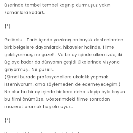
üzerinde tembel tembel kaşınıp durmuşuz yakın
zamanlara kadar!..
{*}
Gelibolu… Tarih içinde yazılmış en büyük destanlardan
biri; belgelere dayanılarak, hikayeler halinde, filme
çekiliyormuş, ne güzel!.. Ve bir ay içinde ülkemizde, iki
üç aya kadar da dünyanın çeşitli ülkelerinde vizyona
giriyormuş… Ne güzel!..
(Şimdi burada profesyonellere ukalalık yapmak
istemiyorum, ama söylemeden de edemeyeceğim.)
Ne olur bu bir ay içinde bir kere daha izleyip öyle koyun
bu filmi önümüze. Gösterimdeki filme sonradan
mazeret aramak hoş olmuyor…
{*}