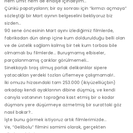
Hem ümit hem de endişe içindeyim…
Çünkü papatyaların; bir ay sonrası için “kırmızı açmaya”
sözleştiği bir Mart ayının belgeselini bekliyoruz biz
sizden…
90 sene öncesinin Mart ayını izlediğimiz filmlerde,
fabrikadan dün alınıp içine kum doldurulduğu belli olan
ve de üstelik sağlam kalmış bir tek kum torbası bile
olmamalı bu filmlerde… Buruşmamış elbiseler,
parçalanmamış çarıklar görülmemeli…
Sinekkaydı tıraş olmuş parlak delikanlılar sipere
yatacakları yerdeki tozları üflemeye çalışmamalı!..
İki omuzu hizasındaki tam 253.000 (ikiyüzelliüçbin)
arkadaşı kendi ayaklarının dibine düşmüş, ve kendi
canıyla vatanının toprağına kast etmiş bir o kadar
düşmanı yere düşürmeye azmetmiş bir surattaki göz
nasıl bakar?..
İşte bunu görmek istiyoruz artık filmlerimizde…
Ve, “Gelibolu” filmini samimi olarak, gerçekten