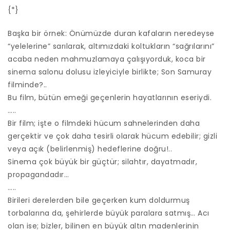
{*}
Başka bir örnek: Önümüzde duran kafaların neredeyse
“yelelerine” sarılarak, altımızdaki koltukların “sağrılarını”
acaba neden mahmuzlamaya çalışıyorduk, koca bir
sinema salonu dolusu izleyiciyle birlikte; Son Samuray
filminde?..
Bu film, bütün emeği geçenlerin hayatlarının eseriydi.
…..
Bir film; işte o filmdeki hücum sahnelerinden daha
gerçektir ve çok daha tesirli olarak hücum edebilir; gizli
veya açık (belirlenmiş) hedeflerine doğru!..
Sinema çok büyük bir güçtür; silahtır, dayatmadır,
propagandadır…
…..
Birileri derelerden bile geçerken kum doldurmuş
torbalarına da, şehirlerde büyük paralara satmış… Acı
olan ise; bizler, bilinen en büyük altın madenlerinin