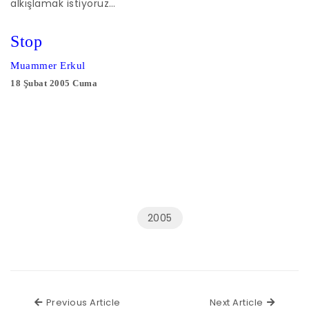
alkışlamak istiyoruz…
Stop
Muammer Erkul
18 Şubat 2005 Cuma
2005
Previous Article
Next Ar
Previous Article
Next Article