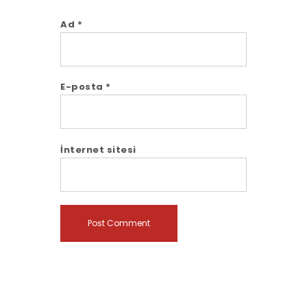
Ad
*
E-posta
*
İnternet sitesi