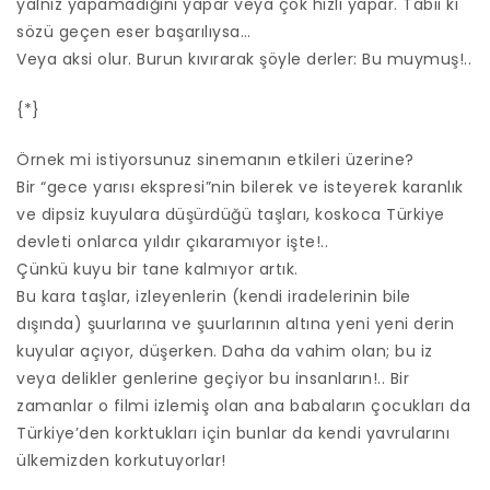
yalnız yapamadığını yapar veya çok hızlı yapar. Tabii ki
sözü geçen eser başarılıysa…
Veya aksi olur. Burun kıvırarak şöyle derler: Bu muymuş!..
{*}
Örnek mi istiyorsunuz sinemanın etkileri üzerine?
Bir “gece yarısı ekspresi”nin bilerek ve isteyerek karanlık
ve dipsiz kuyulara düşürdüğü taşları, koskoca Türkiye
devleti onlarca yıldır çıkaramıyor işte!..
Çünkü kuyu bir tane kalmıyor artık.
Bu kara taşlar, izleyenlerin (kendi iradelerinin bile
dışında) şuurlarına ve şuurlarının altına yeni yeni derin
kuyular açıyor, düşerken. Daha da vahim olan; bu iz
veya delikler genlerine geçiyor bu insanların!.. Bir
zamanlar o filmi izlemiş olan ana babaların çocukları da
Türkiye’den korktukları için bunlar da kendi yavrularını
ülkemizden korkutuyorlar!