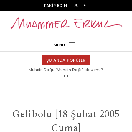
Skip to content
TAKİP EDİN
Muammer Erkul Web Sitesi
MENU
Toggle
navigation
ŞU ANDA POPÜLER
Muhsin Dağı; “Muhsin Dağı” oldu mu?
Gelibolu [18 Şubat 2005
Cuma]