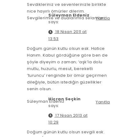
Sevdikleriniz ve sevenlerinizle birlikte
nice hayırlı ömürler dilerim.
Süleyman Eldeniz
Sevgilerimle ve dualarımla selamlar…
Yanıtla
says:
18 Nisan 2011 at
13:53
Doğum günün kutlu olsun esk. Hatice
Hanım. Kabul gördüğüne göre ben de
şöyle diyeyim o zaman; ‘aşk’la dolu
mutlu, huzurlu, mesut, bereketli
‘turuncu’ renginde bir ömür geçirmen
dileğiyle, bütün istediğin güzellikler
senin olsun.
Hicran Seçkin
Süleyman Eldeniz
Yanıtla
says:
17 Nisan 2013 at
10:29
Doğum günün kutlu olsun sevgili esk.