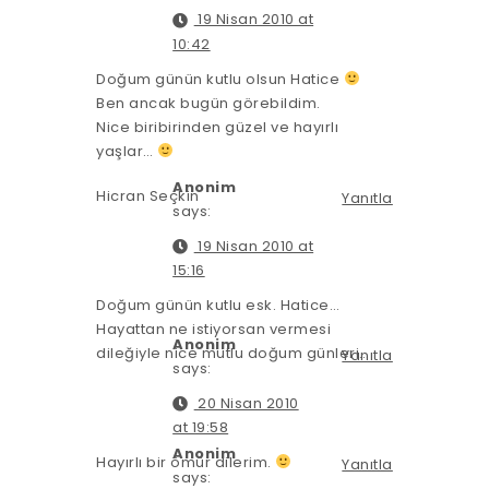
19 Nisan 2010 at
10:42
Doğum günün kutlu olsun Hatice
Ben ancak bugün görebildim.
Nice biribirinden güzel ve hayırlı
yaşlar…
Anonim
Hicran Seçkin
Yanıtla
says:
19 Nisan 2010 at
15:16
Doğum günün kutlu esk. Hatice…
Hayattan ne istiyorsan vermesi
Anonim
dileğiyle nice mutlu doğum günleri…
Yanıtla
says:
20 Nisan 2010
at 19:58
Anonim
Hayırlı bir ömür dilerim.
Yanıtla
says: