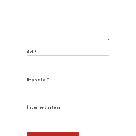
Ad
*
E-posta
*
İnternet sitesi