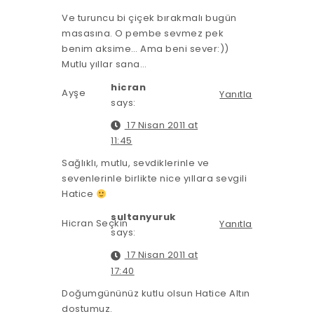
Ve turuncu bi çiçek bırakmalı bugün
masasına. O pembe sevmez pek
benim aksime… Ama beni sever:))
Mutlu yıllar sana…
hicran
Ayşe
Yanıtla
says:
17 Nisan 2011 at
11:45
Sağlıklı, mutlu, sevdiklerinle ve
sevenlerinle birlikte nice yıllara sevgili
Hatice
sultanyuruk
Hicran Seçkin
Yanıtla
says:
17 Nisan 2011 at
17:40
Doğumgününüz kutlu olsun Hatice Altın
dostumuz.