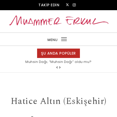
Skip to content
TAKİP EDİN
Muammer Erkul Web Sitesi
MENU
Toggle
navigation
ŞU ANDA POPÜLER
Muhsin Dağı; “Muhsin Dağı” oldu mu?
Hatice Altın (Eskişehir)