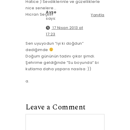
Hatice:) Sevdiklerinle ve güzelliklerle
nice senelere…
Ayşe
Hicran Seçkin
Yanıtla
says:
17 Nisan 2013 at
17:23
Sen uyuyodun “iyi ki doğdun”
dediğimde
Doğum gününün tadını çıkar şimdi.
Şehrime geldiğinde “Su boyunda” bi
kutlama daha yaparıs nasılsa :))
a.
Leave a Comment
Comment