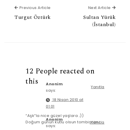
Previous Article
Next Ar
Previous Article
Next Article
Turgut Öztürk
Sultan Yürük
(İstanbul)
12 People reacted on
this
Anonim
Yanıtla
says:
18 Nisan 2010 at
01:01
“Aşk”la nice güzel yaşlara ;))
Anonim
Doğum günün kutlu olsun tombişcim…
Yanıtla
says: