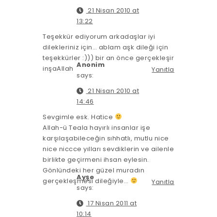
21 Nisan 2010 at
13:22
Teşekkür ediyorum arkadaşlar iyi
dilekleriniz için… ablam aşk dileği için
teşekkürler :))) bir an önce gerçekleşir
Anonim
inşaAllah
Yanıtla
says:
21 Nisan 2010 at
14:46
Sevgimle esk. Hatice
Allah-ü Teala hayırlı insanlar işe
karşılaşabileceğin sıhhatlı, mutlu nice
nice niccce yılları sevdiklerin ve ailenle
birlikte geçirmeni ihsan eylesin.
Gönlündeki her güzel muradın
Ayşe
gerçekleşmesi dileğiyle…
Yanıtla
says:
17 Nisan 2011 at
10:14