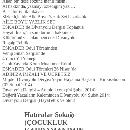
Allah bir, dese sözüne inanır mısın?
At hakkında, yazmayı özlediğim yazı…
Basit bir iyilik hikâyesi
Sizler için bir, Aile Boyu Yazlık Set hazırladık.
AİLE BOYU YAZLIK SET
ESKADER’de Dîvanyolu Dergisi Toplantısı
Hayati İnanç’ın son durumu hakkında
Kültürümüze açılan pencere: Divanyolu
Regaip Tebrik
ESKADER Ödül Töreninden
Vehip Sinan Sergisinde
45’inci Yıl Yemeği
Canlı Yayında Konu Muammer Erkul
ESKADER Ödül Törenleri 26 Nisan’da
ADINIZA İMZALI VE ÜCRETSİZ
Müjde! Dîvanyolu Dergisi Yayın Hayatına Başladı – Birikisatır.com
(05 Şubat 2014)
Dîvanyolu Dergisi – Antoloji.com (04 Şubat 2014)
Değerli Yazarların Kaleminden Dîvanyolu (04 Şubat 2014)
Divanyolu Dergisi (Hayal ettik ve oldu)
Hatıralar Sokağı
(ÇOCUKLUK