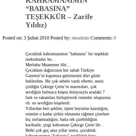
KAHRAMANIMIN
“BABASINA”
TEŞEKKÜR – Zarife
Yıldız)
Posted on: 3 Şubat 2010
Posted by:
meadmin
Comments:
0
Çocukluk kahramanımın "babasına" bir teşekkür
mektubudur bu…
Merhaba Muammer Abi…
Çocukken dağıtıcının her sabah Türkiye
Gazetesi’ni kapımıza getirmesini dört gözle
beklerdim. Bir çok sebebi vardı elbette; senin
çizdiğin Çekirge Çetin’in maceraları, çok
sevdiğim bulmaca köşesi dolayısıyla aradaki 7
fark ve rakamları birleştirerek resimler oluşturma
vb. en sevdiğim köşelerdi.
Yıllardan beri şeklini, tipini beynime kazıdığım,
resmim o kadar çirkin olmasına rağmen çizerken
hiç zorlanmadığım, hatta tek çizebildiğim
karikatür, çizgi kahraman Çekirge Çetin’dir…
Belki çok geç ama yıllar sonra, çocukluk
kahramanımın "babasına" teşekkürü borç