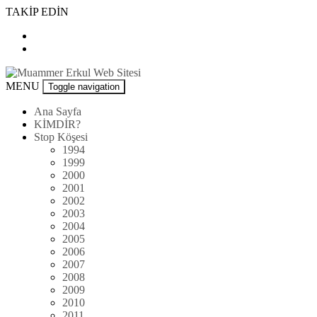
Skip
TAKİP EDİN
to
content
Muammer
MENU
Toggle navigation
Erkul
Web
Ana Sayfa
Sitesi
KİMDİR?
Stop Köşesi
1994
1999
2000
2001
2002
2003
2004
2005
2006
2007
2008
2009
2010
2011