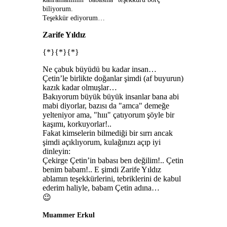
biliyorum.
Teşekkür ediyorum…
Zarife Yıldız
{*}{*}{*}
Ne çabuk büyüdü bu kadar insan…
Çetin’le birlikte doğanlar şimdi (af buyurun)
kazık kadar olmuşlar…
Bakıyorum büyük büyük insanlar bana abi
mabi diyorlar, bazısı da "amca" demeğe
yelteniyor ama, "hııı" çatıyorum şöyle bir
kaşımı, korkuyorlar!..
Fakat kimselerin bilmediği bir sırrı ancak
şimdi açıklıyorum, kulağınızı açıp iyi
dinleyin:
Çekirge Çetin’in babası ben değilim!.. Çetin
benim babam!.. E şimdi Zarife Yıldız
ablamın teşekkürlerini, tebriklerini de kabul
ederim haliyle, babam Çetin adına…
😉
Muammer Erkul