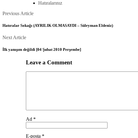
Hatıralarınız
Posts
Previous
Previous Article
Article
navigation
Hatıralar Sokağı (AYRILIK OLMASAYDI – Süleyman Eldeniz)
Next
Next Article
Article
İlk yanışım değildi [04 Şubat 2010 Perşembe]
Leave a Comment
Comment
Ad
*
E-posta
*