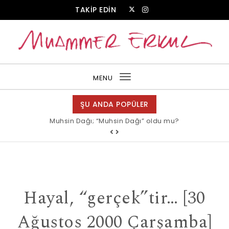
Skip to content
TAKİP EDİN
Muammer Erkul Web Sitesi
MENU
Toggle
navigation
ŞU ANDA POPÜLER
Muhsin Dağı; “Muhsin Dağı” oldu mu?
Allah bir, dese sözüne inanır mısın?
Hayal, “gerçek”tir… [30
Ağustos 2000 Çarşamba]