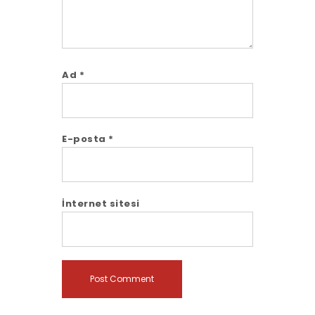
Ad
*
E-posta
*
İnternet sitesi