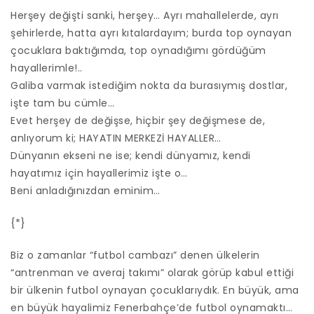
Herşey değişti sanki, herşey… Ayrı mahallelerde, ayrı
şehirlerde, hatta ayrı kıtalardayım; burda top oynayan
çocuklara baktığımda, top oynadığımı gördüğüm
hayallerimle!..
Galiba varmak istediğim nokta da burasıymış dostlar,
işte tam bu cümle…
Evet herşey de değişse, hiçbir şey değişmese de,
anlıyorum ki; HAYATIN MERKEZİ HAYALLER…
Dünyanın ekseni ne ise; kendi dünyamız, kendi
hayatımız için hayallerimiz işte o…
Beni anladığınızdan eminim…
{*}
Biz o zamanlar “futbol cambazı” denen ülkelerin
“antrenman ve averaj takımı” olarak görüp kabul ettiği
bir ülkenin futbol oynayan çocuklarıydık. En büyük, ama
en büyük hayalimiz Fenerbahçe’de futbol oynamaktı…