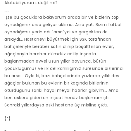
Alatabiliyorum, değil mi?
…..
İşte bu çocuklara bakıyorum arada bir ve bizlerin top
oynadığımız arsa geliyor aklıma. Arsa ya!.. Bizim futbol
oynadığımız yerin adı “arsa”ydı ve gerçekten de
arsaydı… Hastaneyi büyütmek için SSK tarafından
bahçeleriyle beraber satın alınıp boşalttırılan evler,
ağaçlarıyla beraber dümdüz edilip inşaata
başlanmadan evvel uzun yıllar boyunca, bütün
çocukluğumuz ve ilk delikanlılığımız süresince bizlerindi
bu arsa… Öyle ki, bazı bahçelerinde yüzlerce yıllık dev
ağaçlar bulunan bu evlerin bir kaçında birilerinin
oturduğunu sanki hayal meyal hatırlar gibiyim… Ama
ben askere giderken inşaat henüz başlamamıştı…
Sonraki yıllardaysa eski hastane üç misline çıktı.
{*}