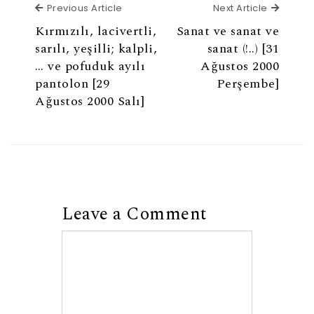
Previous Article
Next Ar
Previous Article
Next Article
Kırmızılı, lacivertli,
Sanat ve sanat ve
sarılı, yeşilli; kalpli,
sanat (!..) [31
… ve pofuduk ayılı
Ağustos 2000
pantolon [29
Perşembe]
Ağustos 2000 Salı]
Leave a Comment
Comment