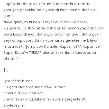
Bugün, burda tenis kortunun ortasında oturmuş
konuşan çocuklar ne diyorlardı biribirlerine, dersiniz?..
Şunu:
“Niye gideyim ki beni isteyecek olan ülkelerdeki
kulüplere… Futbol bizde daha güzel oynanıyor, daha çok
para kazandırıyor, daha çok takdir görüyor, daha çok
seyirci topluyor… Bizim yapmamız gereken ne biliyor
musunuz?.. Şampiyon Kulüpler Kupası, UEFA Kupası ve
Süper Kupa’yı TEKRAR alacak takımların kadrosunda
olmak…”
{*}
İşte “fark” burda…
Bu çocukların önünde “ÖRNEK” var.
Onların “HEDEF”leri var.
Bunlar nasıl oldu, biliyor musunuz gerçekten?..
Söyleyeyim: