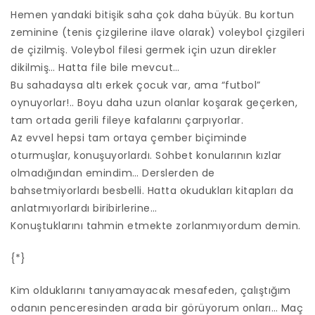
Hemen yandaki bitişik saha çok daha büyük. Bu kortun
zeminine (tenis çizgilerine ilave olarak) voleybol çizgileri
de çizilmiş. Voleybol filesi germek için uzun direkler
dikilmiş… Hatta file bile mevcut…
Bu sahadaysa altı erkek çocuk var, ama “futbol”
oynuyorlar!.. Boyu daha uzun olanlar koşarak geçerken,
tam ortada gerili fileye kafalarını çarpıyorlar.
Az evvel hepsi tam ortaya çember biçiminde
oturmuşlar, konuşuyorlardı. Sohbet konularının kızlar
olmadığından emindim… Derslerden de
bahsetmiyorlardı besbelli. Hatta okudukları kitapları da
anlatmıyorlardı biribirlerine…
Konuştuklarını tahmin etmekte zorlanmıyordum demin.
{*}
Kim olduklarını tanıyamayacak mesafeden, çalıştığım
odanın penceresinden arada bir görüyorum onları… Maç