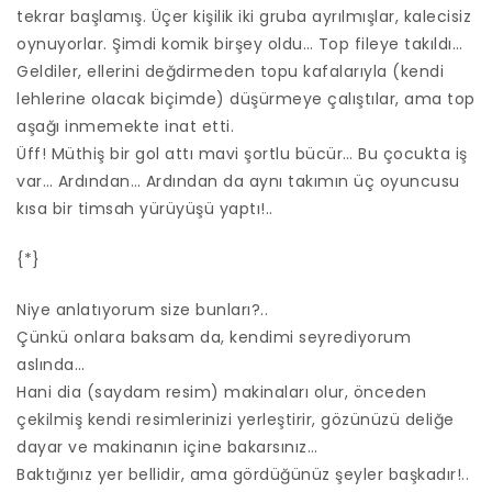
tekrar başlamış. Üçer kişilik iki gruba ayrılmışlar, kalecisiz
oynuyorlar. Şimdi komik birşey oldu… Top fileye takıldı…
Geldiler, ellerini değdirmeden topu kafalarıyla (kendi
lehlerine olacak biçimde) düşürmeye çalıştılar, ama top
aşağı inmemekte inat etti.
Üff! Müthiş bir gol attı mavi şortlu bücür… Bu çocukta iş
var… Ardından… Ardından da aynı takımın üç oyuncusu
kısa bir timsah yürüyüşü yaptı!..
{*}
Niye anlatıyorum size bunları?..
Çünkü onlara baksam da, kendimi seyrediyorum
aslında…
Hani dia (saydam resim) makinaları olur, önceden
çekilmiş kendi resimlerinizi yerleştirir, gözünüzü deliğe
dayar ve makinanın içine bakarsınız…
Baktığınız yer bellidir, ama gördüğünüz şeyler başkadır!..