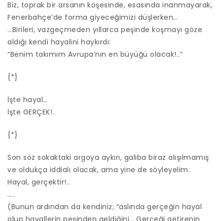
Biz, toprak bir arsanın köşesinde, esasında inanmayarak,
Fenerbahçe’de forma giyeceğimizi düşlerken…
…Birileri, vazgeçmeden yıllarca peşinde koşmayı göze
aldığı kendi hayalini haykırdı:
“Benim takımım Avrupa’nın en büyüğü olacak!..”
{*}
İşte hayal…
İşte GERÇEK!..
{*}
Son söz sokaktaki argoya aykırı, galiba biraz alışılmamış
ve oldukça iddialı olacak, ama yine de söyleyelim:
Hayal, gerçektir!..
…..
(Bunun ardından da kendiniz; “aslında gerçeğin hayal
olup hayallerin peşinden geldiğini… Gerçeği getirenin