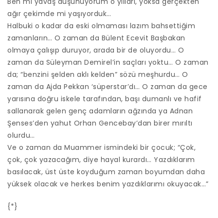
Ben mi yavaş düşünüyorum o yılları, yoksa gerçekten
ağır çekimde mi yaşıyorduk…
Halbuki o kadar da eski olmaması lazım bahsettiğim
zamanların… O zaman da Bülent Ecevit Başbakan
olmaya çalışıp duruyor, arada bir de oluyordu… O
zaman da Süleyman Demirel’in saçları yoktu… O zaman
da; “benzini şelden aklı kelden” sözü meşhurdu… O
zaman da Ajda Pekkan ‘süperstar’dı… O zaman da gece
yarısına doğru iskele tarafından, başı dumanlı ve hafif
sallanarak gelen genç adamların ağzında ya Adnan
Şenses’den yahut Orhan Gencebay’dan birer mırıltı
olurdu…
Ve o zaman da Muammer ismindeki bir çocuk; “Çok,
çok, çok yazacağım, diye hayal kurardı… Yazdıklarım
basılacak, üst üste koyduğum zaman boyumdan daha
yüksek olacak ve herkes benim yazdıklarımı okuyacak…”
{*}