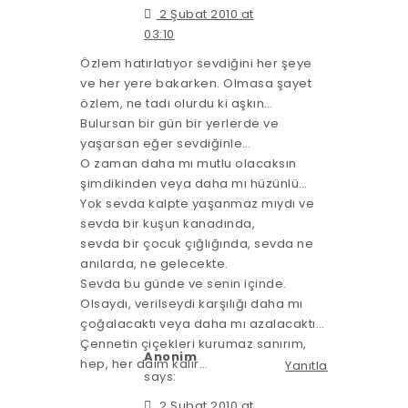
2 Şubat 2010 at
03:10
Özlem hatırlatıyor sevdiğini her şeye
ve her yere bakarken. Olmasa şayet
özlem, ne tadı olurdu ki aşkın…
Bulursan bir gün bir yerlerde ve
yaşarsan eğer sevdiğinle…
O zaman daha mı mutlu olacaksın
şimdikinden veya daha mı hüzünlü…
Yok sevda kalpte yaşanmaz mıydı ve
sevda bir kuşun kanadında,
sevda bir çocuk çığlığında, sevda ne
anılarda, ne gelecekte.
Sevda bu günde ve senin içinde.
Olsaydı, verilseydi karşılığı daha mı
çoğalacaktı veya daha mı azalacaktı…
Çennetin çiçekleri kurumaz sanırım,
Anonim
hep, her daim kalır…
Yanıtla
says:
2 Şubat 2010 at