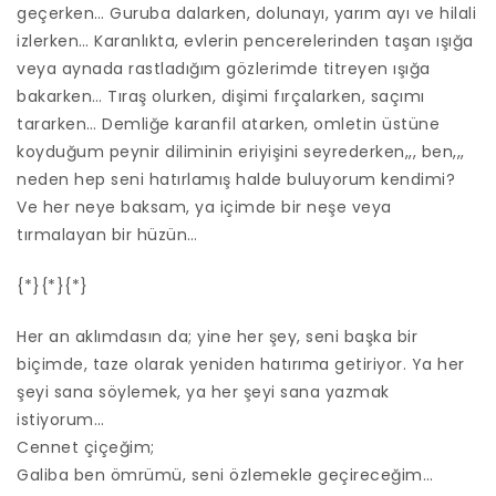
geçerken… Guruba dalarken, dolunayı, yarım ayı ve hilali
izlerken… Karanlıkta, evlerin pencerelerinden taşan ışığa
veya aynada rastladığım gözlerimde titreyen ışığa
bakarken… Tıraş olurken, dişimi fırçalarken, saçımı
tararken… Demliğe karanfil atarken, omletin üstüne
koyduğum peynir diliminin eriyişini seyrederken,,, ben,,,
neden hep seni hatırlamış halde buluyorum kendimi?
Ve her neye baksam, ya içimde bir neşe veya
tırmalayan bir hüzün…
{*}{*}{*}
Her an aklımdasın da; yine her şey, seni başka bir
biçimde, taze olarak yeniden hatırıma getiriyor. Ya her
şeyi sana söylemek, ya her şeyi sana yazmak
istiyorum…
Cennet çiçeğim;
Galiba ben ömrümü, seni özlemekle geçireceğim…