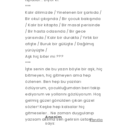
***
Kalır dilimizde / Yinelenen bir şarkıda /
Bir okul çıkışında / Bir çocuk bakışında
/ Kalır bir kitapta / Bir masal perisinde
/ Bir hasta odasında / Bir gece
yarısında / Kalır bir durakta / Yırtık bir
afişte / Buruk bir gülüşte / Dağılmış
yürüyüşte /
Aşk hiç biter mi ???
***
İşte senin de bu yazın böyle bir aşk, hiç
bitmeyen, hiç gitmeyen ama hep
özlenen. Ben hep bu yazıları
özlüyorum, çocukluğumdan beri takip
ediyorum ve yollarını gözlüyorum. Hoş
gelmiş güzel gönülden çıkan güzel
sözler! Keşke hep kalsalar hiç
gitmeseler… Ne zaman duygulanıp
Anonim
yazsam aklıma sen gelirsin üstad!
Yanıtla
says: