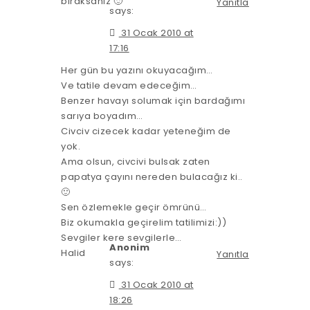
bıraksanız 🙂
Yanıtla
says:
31 Ocak 2010 at
17:16
Her gün bu yazını okuyacağım…
Ve tatile devam edeceğim…
Benzer havayı solumak için bardağımı
sarıya boyadım…
Civciv cizecek kadar yeteneğim de
yok.
Ama olsun, civcivi bulsak zaten
papatya çayını nereden bulacağız ki..
🙂
Sen özlemekle geçir ömrünü…
Biz okumakla geçirelim tatilimizi:))
Sevgiler kere sevgilerle…
Anonim
Halid
Yanıtla
says:
31 Ocak 2010 at
18:26