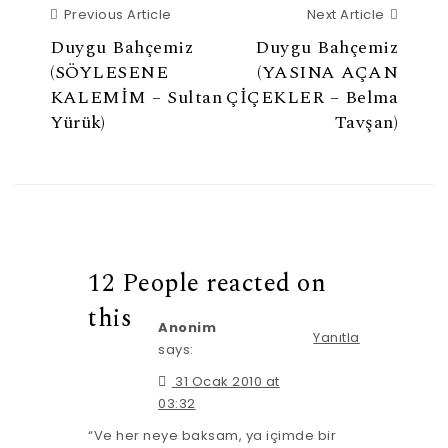
Previous Article
Next Ar
Previous Article
Next Article
Duygu Bahçemiz
Duygu Bahçemiz
(SÖYLESENE
(YASINA AÇAN
KALEMİM – Sultan
ÇİÇEKLER – Belma
Yürük)
Tavşan)
12 People reacted on
this
Anonim
Yanıtla
says:
31 Ocak 2010 at
03:32
“Ve her neye baksam, ya içimde bir