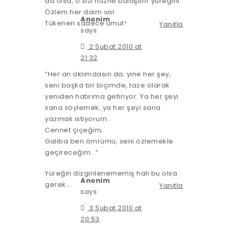
da olsa, o sızı hüzne bulaştırır yüreğini.
Özlem her daim var.
Anonim
Tükenen sadece umut!
Yanıtla
says:
2 Şubat 2010 at
21:32
“Her an aklımdasın da; yine her şey,
seni başka bir biçimde, taze olarak
yeniden hatırıma getiriyor. Ya her şeyi
sana söylemek, ya her şeyi sana
yazmak istiyorum…
Cennet çiçeğim;
Galiba ben ömrümü, seni özlemekle
geçireceğim…”
Yüreğin dizginlenememiş hali bu olsa
Anonim
gerek…
Yanıtla
says:
3 Şubat 2010 at
20:53