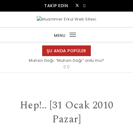
Skip to content
TAKİP EDİN
Muammer Erkul Web Sitesi
MENU
Toggle
navigation
ŞU ANDA POPÜLER
Muhsin Dağı; “Muhsin Dağı” oldu mu?
Hep!.. [31 Ocak 2010
Pazar]