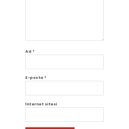
Ad
*
E-posta
*
İnternet sitesi