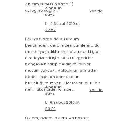
Abicim süpersin yaaa :'(
Anonim
yüreğine sağlık…
Yanıtla
says:
4 Şubat 2010 at
22:52
Eski yazılarda da bulurdum
kendimden, derdimden cümleler… Bu
en son yaşadıklarımı herzamanki gibi
özetleyiverdi işte… Aşkı rüzgarlı bir
bahçeye bırakıp geldiğimi biliyor
musun, yoksa?.. Halbuki anlatmadım
daha… İnşallah cennet olur
buluştuğumuz yer… Hasret arı duru bir
Anonim
nehir akar gider içimde…
Yanıtla
says:
6 Şubat 2010 at
23:20
Özlem, özlem, özlem. Ah hasret!..