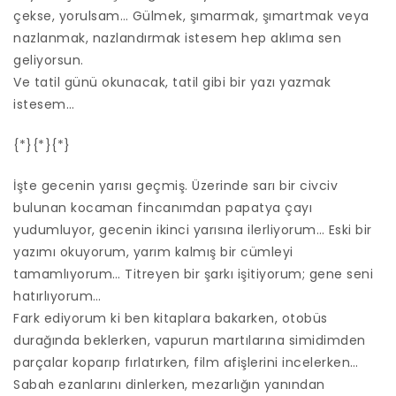
çekse, yorulsam… Gülmek, şımarmak, şımartmak veya
nazlanmak, nazlandırmak istesem hep aklıma sen
geliyorsun.
Ve tatil günü okunacak, tatil gibi bir yazı yazmak
istesem…
{*}{*}{*}
İşte gecenin yarısı geçmiş. Üzerinde sarı bir civciv
bulunan kocaman fincanımdan papatya çayı
yudumluyor, gecenin ikinci yarısına ilerliyorum… Eski bir
yazımı okuyorum, yarım kalmış bir cümleyi
tamamlıyorum… Titreyen bir şarkı işitiyorum; gene seni
hatırlıyorum…
Fark ediyorum ki ben kitaplara bakarken, otobüs
durağında beklerken, vapurun martılarına simidimden
parçalar koparıp fırlatırken, film afişlerini incelerken…
Sabah ezanlarını dinlerken, mezarlığın yanından