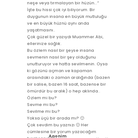
neşe veya tırmalayan bir hüzün…”
İşte bu hissi çok iyi biliyorum. Bir
duygunun insana en büyük mutluluğu
ve en büyük hüznü aynı anda
yaşatmasını..
Çok güzel bir yazıydı Muammer Abi,
ellerinize sağlık.
Bu özlem nasıl bir şeyse insana
sevmenin nasıl bir şey olduğunu
unutturuyor ve hatta sevilmenin. Oysa
ki gözünü açman ve kapaman
arasındaki o zaman aralığında (bazen
bir salise, bazen 16 saat, bazense bir
ömürdür bu aralık) o hep aklında..
Özlem mi bu?
Sevme mi bu?
Sevilme mi bu?
Yoksa üçü bir arada mı? 🙂
Çok sevdim bu yaznızı 🙂 Her
cümlesine bir yorum yazacağım
Anonim