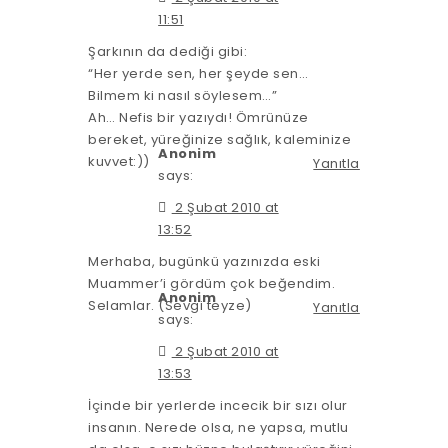
11:51
Şarkının da dediği gibi:
“Her yerde sen, her şeyde sen…
Bilmem ki nasıl söylesem…”
Ah… Nefis bir yazıydı! Ömrünüze
bereket, yüreğinize sağlık, kaleminize
Anonim
kuvvet:))
Yanıtla
says:
2 Şubat 2010 at
13:52
Merhaba, bugünkü yazınızda eski
Muammer’i gördüm çok beğendim.
Anonim
Selamlar. (Sevgi teyze)
Yanıtla
says:
2 Şubat 2010 at
13:53
İçinde bir yerlerde incecik bir sızı olur
insanın. Nerede olsa, ne yapsa, mutlu