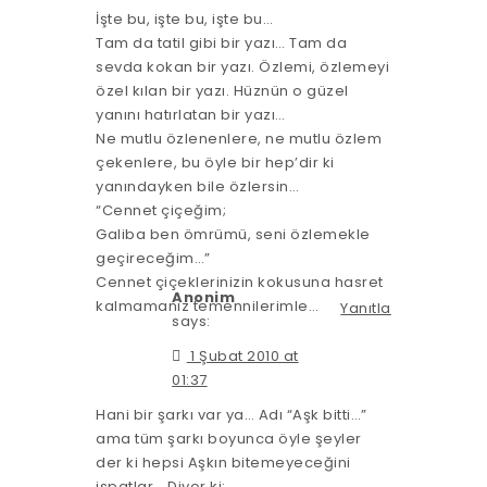
İşte bu, işte bu, işte bu…
Tam da tatil gibi bir yazı… Tam da
sevda kokan bir yazı. Özlemi, özlemeyi
özel kılan bir yazı. Hüznün o güzel
yanını hatırlatan bir yazı…
Ne mutlu özlenenlere, ne mutlu özlem
çekenlere, bu öyle bir hep’dir ki
yanındayken bile özlersin…
“Cennet çiçeğim;
Galiba ben ömrümü, seni özlemekle
geçireceğim…”
Cennet çiçeklerinizin kokusuna hasret
Anonim
kalmamanız temennilerimle…
Yanıtla
says:
1 Şubat 2010 at
01:37
Hani bir şarkı var ya… Adı “Aşk bitti…”
ama tüm şarkı boyunca öyle şeyler
der ki hepsi Aşkın bitemeyeceğini
ispatlar… Diyor ki: