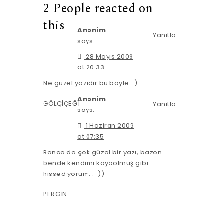
2 People reacted on
this
Anonim
Yanıtla
says:
28 Mayıs 2009
at 20:33
Ne güzel yazıdır bu böyle:-)
Anonim
GÖLÇİÇEĞİ
Yanıtla
says:
1 Haziran 2009
at 07:35
Bence de çok güzel bir yazı, bazen
bende kendimi kaybolmuş gibi
hissediyorum. :-))
PERGİN