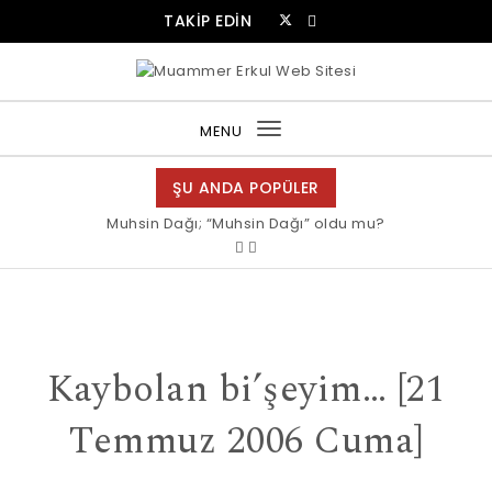
Skip to content
TAKİP EDİN
Muammer Erkul Web Sitesi
MENU
Toggle
navigation
ŞU ANDA POPÜLER
Muhsin Dağı; “Muhsin Dağı” oldu mu?
Kaybolan bi’şeyim… [21
Temmuz 2006 Cuma]