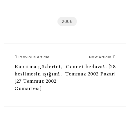
2006
Previous Article
Next Ar
Previous Article
Next Article
Kapatma gözlerini,
Cennet bedava!.. [28
kesilmesin ışığım!..
Temmuz 2002 Pazar]
[27 Temmuz 2002
Cumartesi]