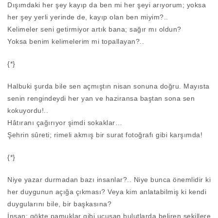
Dışımdaki her şey kayıp da ben mi her şeyi arıyorum; yoksa
her şey yerli yerinde de, kayıp olan ben miyim?..
Kelimeler seni getirmiyor artık bana; sağır mı oldun?
Yoksa benim kelimelerim mi topallayan?..
{*}
Halbuki şurda bile sen açmıştın nisan sonuna doğru. Mayısta
senin rengindeydi her yan ve haziransa baştan sona sen
kokuyordu!..
Hâtıranı çağırıyor şimdi sokaklar…
Şehrin sûreti; rimeli akmış bir surat fotoğrafı gibi karşımda!
{*}
Niye yazar durmadan bazı insanlar?.. Niye bunca önemlidir ki
her duygunun açığa çıkması? Veya kim anlatabilmiş ki kendi
duygularını bile, bir başkasına?
İnsan; gökte pamuklar gibi uçuşan bulutlarda beliren şekillere