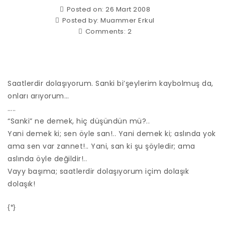
Posted on: 26 Mart 2008
Posted by:
Muammer Erkul
Comments:
2
Saatlerdir dolaşıyorum. Sanki bi’şeylerim kaybolmuş da,
onları arıyorum…
…..
“Sanki” ne demek, hiç düşündün mü?..
Yani demek ki; sen öyle san!.. Yani demek ki; aslında yok
ama sen var zannet!.. Yani, san ki şu şöyledir; ama
aslında öyle değildir!..
Vayy başıma; saatlerdir dolaşıyorum içim dolaşık
dolaşık!
{*}