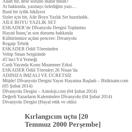
Allah bir, dese sözüne inanır mısın?
At hakkında, yazmayı özlediğim yazı…
Basit bir iyilik hikâyesi
Sizler için bir, Aile Boyu Yazlık Set hazırladık.
AİLE BOYU YAZLIK SET
ESKADER’de Dîvanyolu Dergisi Toplantısı
Hayati İnanç’ın son durumu hakkında
Kültürümüze açılan pencere: Divanyolu
Regaip Tebrik
ESKADER Ödül Töreninden
Vehip Sinan Sergisinde
45’inci Yıl Yemeği
Canlı Yayında Konu Muammer Erkul
ESKADER Ödül Törenleri 26 Nisan’da
ADINIZA İMZALI VE ÜCRETSİZ
Müjde! Dîvanyolu Dergisi Yayın Hayatına Başladı – Birikisatır.com
(05 Şubat 2014)
Dîvanyolu Dergisi – Antoloji.com (04 Şubat 2014)
Değerli Yazarların Kaleminden Dîvanyolu (04 Şubat 2014)
Divanyolu Dergisi (Hayal ettik ve oldu)
Kırlangıcım uçtu [20
Temmuz 2000 Perşembe]