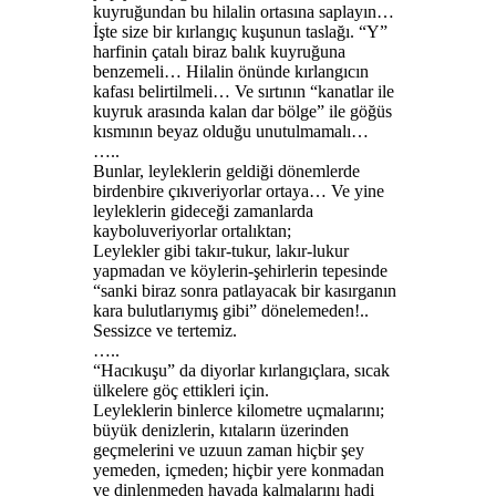
kuyruğundan bu hilalin ortasına saplayın…
İşte size bir kırlangıç kuşunun taslağı. “Y”
harfinin çatalı biraz balık kuyruğuna
benzemeli… Hilalin önünde kırlangıcın
kafası belirtilmeli… Ve sırtının “kanatlar ile
kuyruk arasında kalan dar bölge” ile göğüs
kısmının beyaz olduğu unutulmamalı…
…..
Bunlar, leyleklerin geldiği dönemlerde
birdenbire çıkıveriyorlar ortaya… Ve yine
leyleklerin gideceği zamanlarda
kayboluveriyorlar ortalıktan;
Leylekler gibi takır-tukur, lakır-lukur
yapmadan ve köylerin-şehirlerin tepesinde
“sanki biraz sonra patlayacak bir kasırganın
kara bulutlarıymış gibi” dönelemeden!..
Sessizce ve tertemiz.
…..
“Hacıkuşu” da diyorlar kırlangıçlara, sıcak
ülkelere göç ettikleri için.
Leyleklerin binlerce kilometre uçmalarını;
büyük denizlerin, kıtaların üzerinden
geçmelerini ve uzuun zaman hiçbir şey
yemeden, içmeden; hiçbir yere konmadan
ve dinlenmeden havada kalmalarını hadi