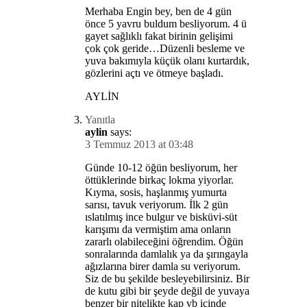
Merhaba Engin bey, ben de 4 gün
önce 5 yavru buldum besliyorum. 4 ü
gayet sağlıklı fakat birinin gelişimi
çok çok geride…Düzenli besleme ve
yuva bakımıyla küçük olanı kurtardık,
gözlerini açtı ve ötmeye başladı.
AYLİN
Yanıtla
aylin
says:
3 Temmuz 2013 at 03:48
Günde 10-12 öğün besliyorum, her
öttüklerinde birkaç lokma yiyorlar.
Kıyma, sosis, haşlanmış yumurta
sarısı, tavuk veriyorum. İlk 2 gün
ıslatılmış ince bulgur ve bisküvi-süt
karışımı da vermiştim ama onların
zararlı olabileceğini öğrendim. Öğün
sonralarında damlalık ya da şırıngayla
ağızlarına birer damla su veriyorum.
Siz de bu şekilde besleyebilirsiniz. Bir
de kutu gibi bir şeyde değil de yuvaya
benzer bir nitelikte kap vb içinde