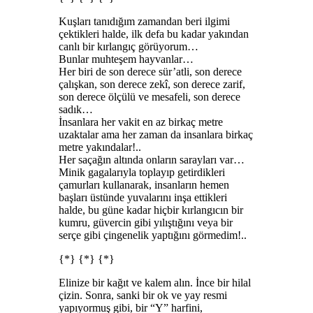
Kuşları tanıdığım zamandan beri ilgimi
çektikleri halde, ilk defa bu kadar yakından
canlı bir kırlangıç görüyorum…
Bunlar muhteşem hayvanlar…
Her biri de son derece sür’atli, son derece
çalışkan, son derece zekî, son derece zarif,
son derece ölçülü ve mesafeli, son derece
sadık…
İnsanlara her vakit en az birkaç metre
uzaktalar ama her zaman da insanlara birkaç
metre yakındalar!..
Her saçağın altında onların sarayları var…
Minik gagalarıyla toplayıp getirdikleri
çamurları kullanarak, insanların hemen
başları üstünde yuvalarını inşa ettikleri
halde, bu güne kadar hiçbir kırlangıcın bir
kumru, güvercin gibi yılıştığını veya bir
serçe gibi çingenelik yaptığını görmedim!..
{*} {*} {*}
Elinize bir kağıt ve kalem alın. İnce bir hilal
çizin. Sonra, sanki bir ok ve yay resmi
yapıyormuş gibi, bir “Y” harfini,