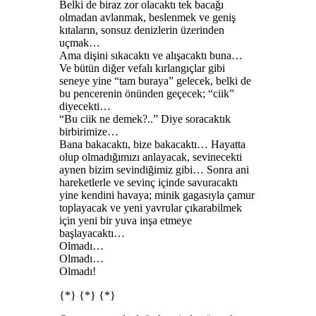
Belki de biraz zor olacaktı tek bacağı
olmadan avlanmak, beslenmek ve geniş
kıtaların, sonsuz denizlerin üzerinden
uçmak…
Ama dişini sıkacaktı ve alışacaktı buna…
Ve bütün diğer vefalı kırlangıçlar gibi
seneye yine “tam buraya” gelecek, belki de
bu pencerenin önünden geçecek; “ciik”
diyecekti…
“Bu ciik ne demek?..” Diye soracaktık
birbirimize…
Bana bakacaktı, bize bakacaktı… Hayatta
olup olmadığımızı anlayacak, sevinecekti
aynen bizim sevindiğimiz gibi… Sonra ani
hareketlerle ve sevinç içinde savuracaktı
yine kendini havaya; minik gagasıyla çamur
toplayacak ve yeni yavrular çıkarabilmek
için yeni bir yuva inşa etmeye
başlayacaktı…
Olmadı…
Olmadı…
Olmadı!
{*} {*} {*}