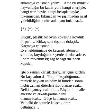
anlamaya çalıştık diyelim… Ama bu minicik
hayvancığın bu kadar yolu hangi enerjiyle,
hangi tecrübeyle, hangi hesaplamayla;
tükenmeden, bıkmadan ve şaşırmadan nasıl
gidebildiğini benim anlamam imkansız!..
{*} {*} {*}
Küçük, plastik bir oyun kovasına koyduk
Pırpır’ı… Birkaç saat dışarda dolaştık.
Kaçmaya çalışmadı!..
Eve geldiğimizde de kaçmak istemedi;
salonda, koyduğumuz yerde durdu sadece.
Sonra farkettim ki; sağ bacağı dizinden
kopuk!..
…..
İşte o zaman karışık duygular içine girdim:
Bu kuş, adını da “Pırpır” koyduğumuz bu
minicik hayvan anladım ki bundan sonra
hiçbir zaman diğerleri gibi olamayacak…
Belki uçamayacak bile… Büyük ihtimalle
ailesine ve arkadaşlarına dahil
olamayacak… Göçe katılamayacak…
Ve belki de bizimle kalacak ömrü
yettiğince…