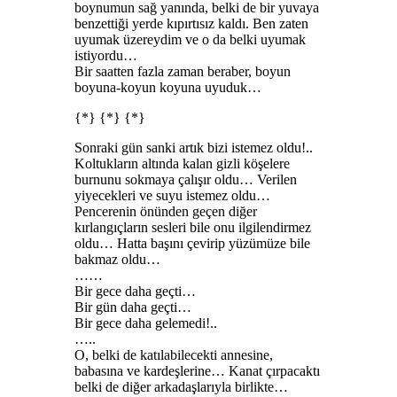
boynumun sağ yanında, belki de bir yuvaya
benzettiği yerde kıpırtısız kaldı. Ben zaten
uyumak üzereydim ve o da belki uyumak
istiyordu…
Bir saatten fazla zaman beraber, boyun
boyuna-koyun koyuna uyuduk…
{*} {*} {*}
Sonraki gün sanki artık bizi istemez oldu!..
Koltukların altında kalan gizli köşelere
burnunu sokmaya çalışır oldu… Verilen
yiyecekleri ve suyu istemez oldu…
Pencerenin önünden geçen diğer
kırlangıçların sesleri bile onu ilgilendirmez
oldu… Hatta başını çevirip yüzümüze bile
bakmaz oldu…
……
Bir gece daha geçti…
Bir gün daha geçti…
Bir gece daha gelemedi!..
…..
O, belki de katılabilecekti annesine,
babasına ve kardeşlerine… Kanat çırpacaktı
belki de diğer arkadaşlarıyla birlikte…