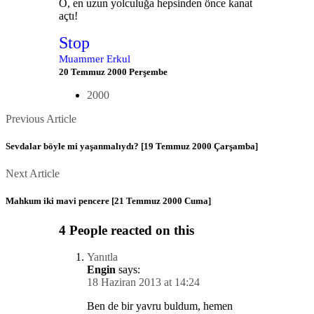
O, en uzun yolculuğa hepsinden önce kanat
açtı!
Stop
Muammer Erkul
20 Temmuz 2000 Perşembe
2000
Posts
Previous
Previous Article
Article
navigation
Sevdalar böyle mi yaşanmalıydı? [19 Temmuz 2000 Çarşamba]
Next
Next Article
Article
Mahkum iki mavi pencere [21 Temmuz 2000 Cuma]
4 People reacted on this
Yanıtla
Engin
says:
18 Haziran 2013 at 14:24
Ben de bir yavru buldum, hemen