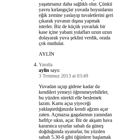
yaşatırsanız daha sağlıklı olur. Çünkü
yavru kırlangıçlar yuvada boyunlarını
eğik zemine yaslayıp tuvaletlerini geri
çıkarak yuvanın dışına yapmak
isterler. Biz de küçük yuvarlak bir
kase içine yabani yulafları uzun uzun
dolayarak yuva şeklini verdik, orada
çok mutlular.
AYLİN
Yanıtla
aylin
says:
3 Temmuz 2013 at 03:49
Yuvadan uçup gidene kadar da
kendileri yemeyi öğrenmeyebilirler,
bu yüzden sürekli elle beslemek
lazım. Karnı açsa yiyeceği
yaklaştırdığınızda kendi ağzını açar
zaten. Açmazsa gagalarının yanından
hafifçe sıkın, açar. Bir de akşam hava
kararınca uyurlar sabah da güneş
doğduğunda uyanırlar, bu yüzden
sabah 5.30-6 gibi öğünlere başlamak