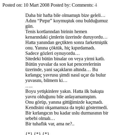
Posted on: 10 Mart 2008
Posted by:
Comments:
4
Daha bir hafta bile olmamıştı bize geleli…
Adını “Pırpır” koymuştuk onu bulduğumuz
gün.
Tenis kortlarından birinin hemen
kenarındaki çimlerin üzerinde duruyordu…
Hatta yanından geçtikten sonra farketmiştik
onu. Yanına çöktük, hiç kıpırdamadı.
Sadece gözleri oynuyordu…
Sitedeki bütün binalar on veya yirmi katlı.
Bütün yuvalar da son kat pencerelerinin
üzerinde, yani saçakların altında… Bu
kırlangıç yavrusu şimdi nasıl uçar da bulur
yuvasını, bilmem ki…
…..
Boyu yetişkinlere yakın. Hatta ilk bakışta
yavru olduğunu bile anlayamamıştım.
Onu görüp, yanına gittiğimizde kaçmadı.
Kendisini okşamamıza da tepki göstermedi.
Bir kırlangıcın bu kadar uslu durmasının bir
sebebi olmalı…
Bir tuhaflık var, ama ne?..
{*} {*} {*}