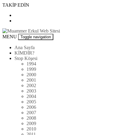
Skip
TAKİP EDİN
to
content
Muammer
MENU
Toggle navigation
Erkul
Web
Ana Sayfa
Sitesi
KİMDİR?
Stop Köşesi
1994
1999
2000
2001
2002
2003
2004
2005
2006
2007
2008
2009
2010
2011