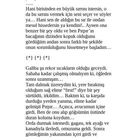
…..
Hani birisinden en büyük sırrını istersin, o
da bu sırrını vermek için seni seçer ve söyler
ya… Hani sen de aldığın bu sır ile ondan
mesul hissedersin ya kendini!.. Aynen ona
benzer bir şey oldu ve ben Pırpır’ın
bacağının dizinden kopuk olduğunu
gördüğüm andan sonra farklı bir şekilde
onun sorumluluğunu hissetmeye başladım…
{*} {*} {*}
Galiba şu rekor sıcakların olduğu geceydi.
Sabaha kadar çalışmış olmalıyım ki, öğleden
sonra uzanmışım…
Tam dalmak üzereydim ki, yere bırakmış
olduğum sağ elime “fırst!” diye bir şey
sürtüldü, irkildim… Baktım ki, ta karşıda
durduğu yerden yanıma, elime kadar
gelmişti Pırpır… Açınca, avucumun içine
girdi. Ben de onu alıp göğsümün üstünde
duran koluma koydum…
Orda durmak istemedi; gagası, tek ayağı ve
kanadıyla ilerledi, omuzuma geldi. Sonra
gömleğimin yakasından içeri girdi ve