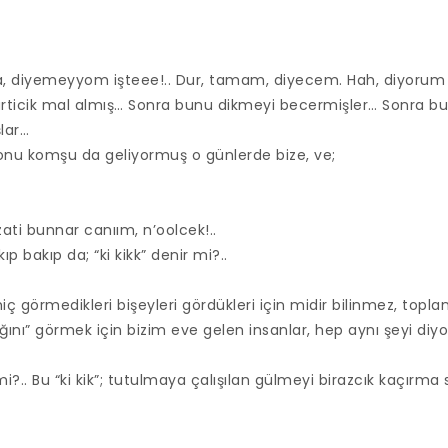
a, diyemeyyom işteee!.. Dur, tamam, diyecem. Hah, diyoru
rticik mal almış… Sonra bunu dikmeyi becermişler… Sonra bu 
lar…
u komşu da geliyormuş o günlerde bize, ve;
.
ati bunnar canıım, n’oolcek!..
p bakıp da; “ki kikk” denir mi?..
ç görmedikleri bişeyleri gördükleri için midir bilinmez, topl
ığını” görmek için bizim eve gelen insanlar, hep aynı şeyi diyo
i?.. Bu “ki kik”; tutulmaya çalışılan gülmeyi birazcık kaçırma s