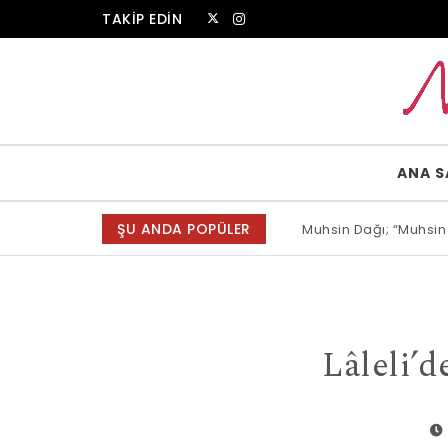
Skip to content
TAKİP EDİN
Muammer Erkul Web Sitesi
ANA S
ŞU ANDA POPÜLER
Muhsin Dağı; “Muhsin
Allah bir, dese sözün
Lâleli’