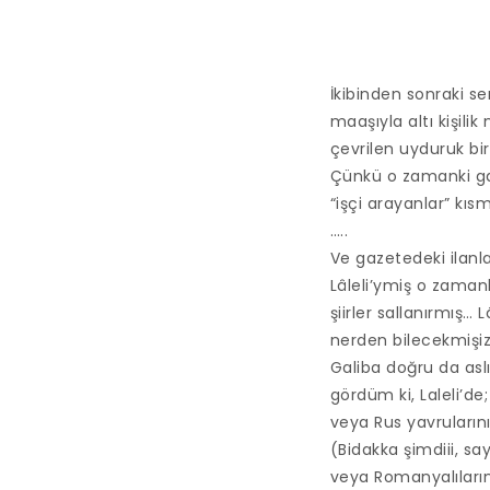
İkibinden sonraki s
maaşıyla altı kişil
çevrilen uyduruk bir
Çünkü o zamanki gaz
“işçi arayanlar” kı
…..
Ve gazetedeki ilanla
Lâleli’ymiş o zamanl
şiirler sallanırmış… 
nerden bilecekmişiz…
Galiba doğru da aslı
gördüm ki, Laleli’d
veya Rus yavrularının
(Bidakka şimdiii, sa
veya Romanyalıların