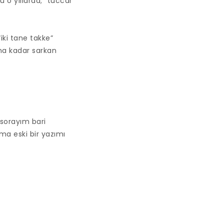
 o yıllarda; “tüccar
iki tane takke”
a kadar sarkan
 sorayım bari
ma eski bir yazımı