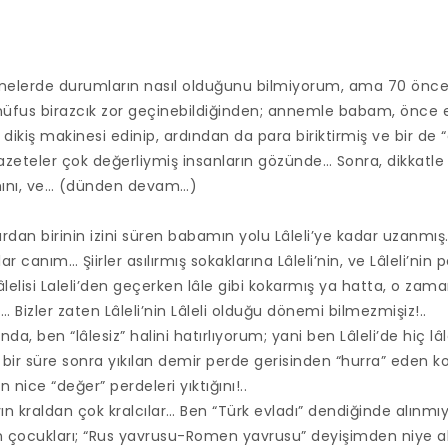
enelerde durumların nasıl olduğunu bilmiyorum, ama 70 öncesi
ik nüfus birazcık zor geçinebildiğinden; annemle babam, önce 
 dikiş makinesi edinip, ardından da para biriktirmiş ve bir de 
eteler çok değerliymiş insanların gözünde… Sonra, dikkatle
smını, ve… (dünden devam…)
rdan birinin izini süren babamın yolu Lâleli’ye kadar uzanmış…
ar canım… Şiirler asılırmış sokaklarına Lâleli’nin, ve Lâleli’nin
Lâlelisi Laleli’den geçerken lâle gibi kokarmış ya hatta, o zaman
 Bizler zaten Lâleli’nin Lâleli olduğu dönemi bilmezmişiz!..
nda, ben “lâlesiz” halini hatırlıyorum; yani ben Lâleli’de hi
e; bir süre sonra yıkılan demir perde gerisinden “hurra” eden
 nice “değer” perdeleri yıktığını!..
yın kraldan çok kralcılar… Ben “Türk evladı” dendiğinde alınm
 çocukları; “Rus yavrusu-Romen yavrusu” deyişimden niye alı