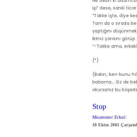
Ne desin ki adamcağ
işi” dese, sanki tic
“Takke işte, diye ke
Tam da o sırada ben
yaptığını düşünmek
ikinci yarısını görüp
“-Takke ama, erkekle
{*}
(Bakın, ben bunu hâ
babama… Siz de bekl
okursanız bu köşede, 
Stop
Muammer Erkul
10 Ekim 2001 Çarşam