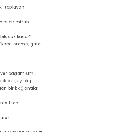
k” toplayan
mını bir mizah
abilecek kadar”
n”kene emme, gafa
eye” başlamışım…
ek bir şey olup
ın bir bağlantıları
ama filan
arak;