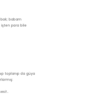
m bak; babam
işten para bile
anıp toplanıp da güya
rlarmış:
esi!..