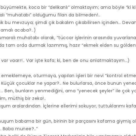
üyümekte, koca bir “delikanlı” olmaktayım; ama böyle “ki ki
ralı “muhatabı” olduğumu filan da bilmeden!..
dik bu mevzuya; şimdi çık bakalım çıkabilirsen içinden… Deva
lamalı acaba?..)
umaralı muhatabı olarak, “tüccar işlerinin arasında yuvarlan
a tam orda durmak lazımmış, hazır “ekmek elden su gölde
 var vaarr!.. Var işte kafa; ki, ben de onu anlatmaktayım…)
 emeklemeye, oturmaya, yapılan işleri bir nevi “kontrol etm
.. Küçük çocuklar ne yapar?.. Ne bulurlarsa, önce bunun yenec
… Ben, bunların yenmediğini, ama “yenecek şeyler” ile çok yak
m, müthiş bir zeka!..
şum aralardından. İçlerine ellerimi sokuyor, tuttuklarımı kaf
muşum babama bir gün, birinin bir parçasını kafama giymiş ol
. Baba munee?..”