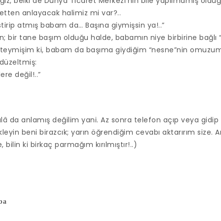
ız, belki de Dünya Ticaret Merkezi’nin bile yapılmamış olduğu
aretten anlayacak halimiz mi var?..
stirip atmış babam da… Başına giymişsin ya!..”
; bir tane başım olduğu halde, babamın niye birbirine bağlı “
teymişim ki, babam da başıma giydiğim “nesne”nin omuzum
 düzeltmiş:
re değil!..”
lâ da anlamış değilim yani. Az sonra telefon açıp veya gidip
eyin beni birazcık; yarın öğrendiğim cevabı aktarırım size. A
bilin ki birkaç parmağım kırılmıştır!..)
ba