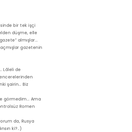
nde bir tek işçi
elden düşme, elle
“gazete” almışlar…
 açmışlar gazetenin
 Lâleli de
 pencerelerinden
ki şairin… Biz
ç lâle görmedim… Ama
 kontrolsüz Romen
ıyorum da, Rusya
nsın ki?..)