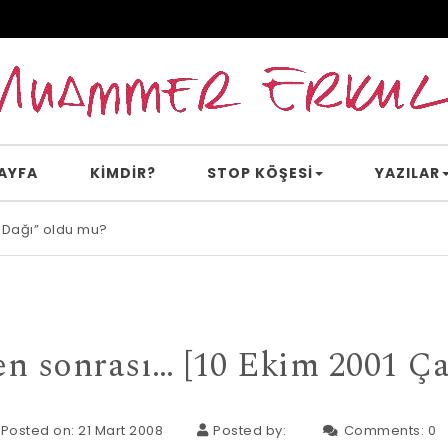
AYFA
KİMDİR?
STOP KÖŞESI
YAZILAR
 Dağı” oldu mu?
e inanır mısın?
den sonrası… [10 Ekim 2001 Ç
Posted on: 21 Mart 2008
Posted by:
Comments:
0