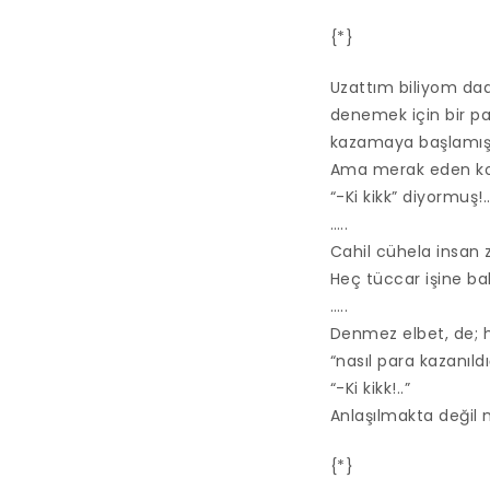
{*}
Uzattım biliyom da
denemek için bir pa
kazamaya başlamış
Ama merak eden kon
“-Ki kikk” diyormuş!.
…..
Cahil cühela insan z
Heç tüccar işine bakı
…..
Denmez elbet, de; hi
“nasıl para kazanıld
“-Ki kikk!..”
Anlaşılmakta değil m
{*}