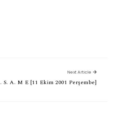
Next Article
Next Article
. S. A. M E [11 Ekim 2001 Perşembe]