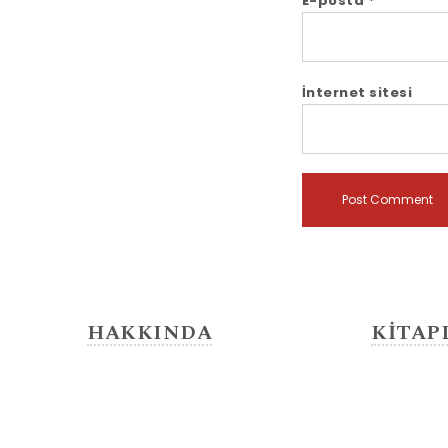
E-posta
*
İnternet sitesi
HAKKINDA
KİTAP