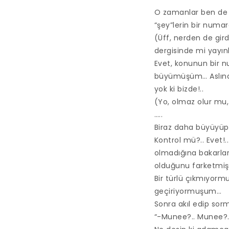
O zamanlar ben de b
“şey”lerin bir numa
(Üff, nerden de gir
dergisinde mi yayın
Evet, konunun bir n
büyümüşüm… Aslınd
yok ki bizde!..
(Yo, olmaz olur mu,
…..
Biraz daha büyüyüp
Kontrol mü?.. Evet!
olmadığına bakarlar
olduğunu farketmişi
Bir türlü çıkmıyormu
geçiriyormuşum…
Sonra akıl edip sor
“-Munee?.. Munee?.