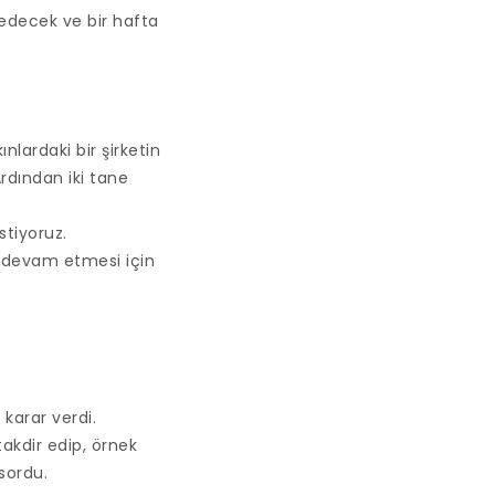
 edecek ve bir hafta
nlardaki bir şirketin
Ardından iki tane
stiyoruz.
n devam etmesi için
karar verdi.
akdir edip, örnek
sordu.