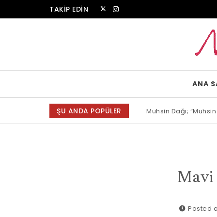
Skip to content
TAKİP EDİN
Muammer Erkul Web Sitesi
ANA S
ŞU ANDA POPÜLER
Muhsin Dağı; “Muhsin
Allah bir, dese sözün
Mavi 
Posted o