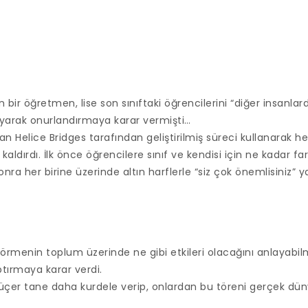
bir öğretmen, lise son sınıftaki öğrencilerini “diğer insanlard
layarak onurlandırmaya karar vermişti…
an Helice Bridges tarafından geliştirilmiş süreci kullanarak he
aldırdı. İlk önce öğrencilere sınıf ve kendisi için ne kadar far
 Sonra her birine üzerinde altın harflerle “siz çok önemlisiniz” y
örmenin toplum üzerinde ne gibi etkileri olacağını anlayabi
aptırmaya karar verdi.
e üçer tane daha kurdele verip, onlardan bu töreni gerçek 