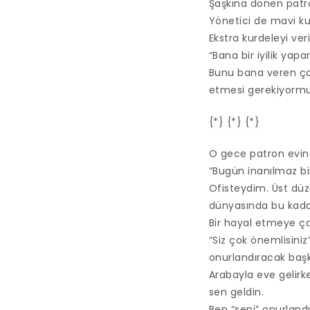
Şaşkına dönen patron
Yönetici de mavi kur
Ekstra kurdeleyi ver
“Bana bir iyilik yapa
Bunu bana veren çoc
etmesi gerekiyormuş.
{*} {*} {*}
O gece patron evine
“Bugün inanılmaz bi
Ofisteydim. Üst düze
dünyasında bu kadar
Bir hayal etmeye ç
“Siz çok önemlisiniz
onurlandıracak başk
Arabayla eve gelir
sen geldin.
Ben “seni” onurland