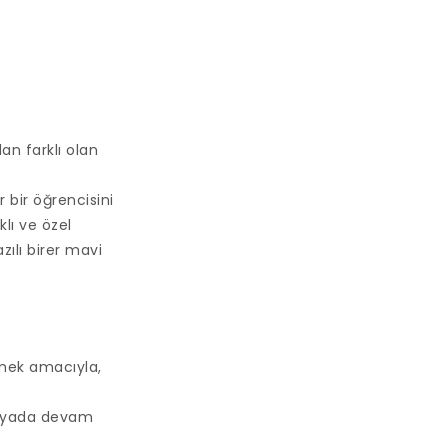
an farklı olan
r bir öğrencisini
klı ve özel
azılı birer mavi
lmek amacıyla,
dünyada devam