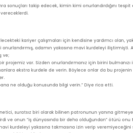
ra sonuçları takip edecek, kimin kimi onurlandırdığını tespit
 vereceklerdi.
lecekteki kariyer çalışmaları için kendisine yardımcı olan, yakı
i onurlandırmış, adamın yakasına mavi kurdeleyi iliştirmişti. 
ş ve;
ir projemiz var. Sizden onurlandırmanız için birini bulmanızı i
nsanlara ekstra kurdele de verin. Böylece onlar da bu projeni
er.
ana ne olduğu konusunda bilgi verin.” Diye rica etti.
etici, suratsız biri olarak bilinen patronunun yanına gitmeye 
rdi ve onun “iş dünyasında bir deha olduğundan” ötürü onu t
u mavi kurdeleyi yakasına takmasına izin verip veremiyeceğini 