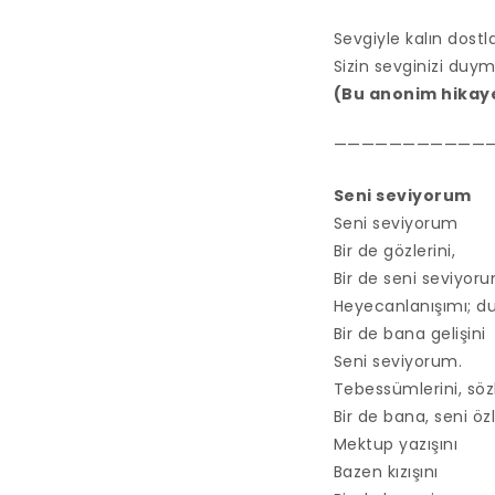
Sevgiyle kalın dostla
Sizin sevginizi duy
(Bu anonim hikaye
———————————
Seni seviyorum
Seni seviyorum
Bir de gözlerini,
Bir de seni seviyoru
Heyecanlanışımı; d
Bir de bana gelişini
Seni seviyorum.
Tebessümlerini, sözl
Bir de bana, seni ö
Mektup yazışını
Bazen kızışını