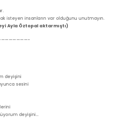
r.
mak isteyen insanların var olduğunu unutmayın.
yi Ayla Öztopal aktarmıştı)
————————-
m deyişini
uyunca sesini
erini
zlüyorum deyişini…