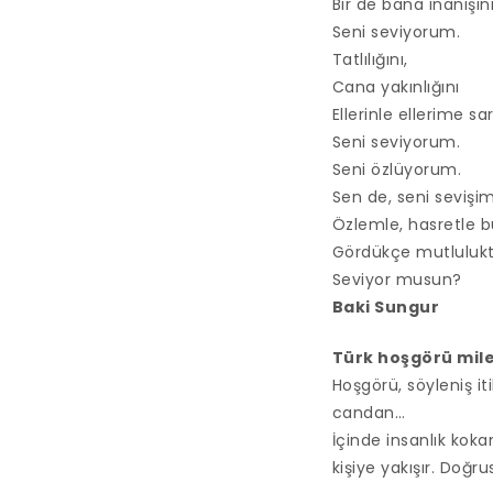
Bir de bana inanışın
Seni seviyorum.
Tatlılığını,
Cana yakınlığını
Ellerinle ellerime sarı
Seni seviyorum.
Seni özlüyorum.
Sen de, seni sevişim
Özlemle, hasretle
Gördükçe mutluluk
Seviyor musun?
Baki Sungur
Türk hoşgörü mi
Hoşgörü, söyleniş it
candan…
İçinde insanlık kok
kişiye yakışır. Doğru