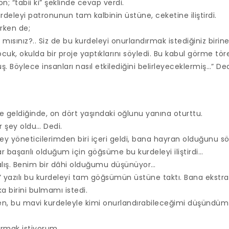
; “tabii ki” şeklinde cevap verdi.
deleyi patronunun tam kalbinin üstüne, ceketine iliştirdi.
irken de;
r mısınız?.. Siz de bu kurdeleyi onurlandırmak istediğiniz birine
uk, okulda bir proje yaptıklarını söyledi. Bu kabul görme tö
 Böylece insanları nasıl etkilediğini belirleyeceklermiş…” Ded
 geldiğinde, on dört yaşındaki oğlunu yanına oturttu.
r şey oldu… Dedi.
y yöneticilerimden biri içeri geldi, bana hayran olduğunu söy
 başarılı olduğum için göğsüme bu kurdeleyi iliştirdi…
alış. Benim bir dâhi olduğumu düşünüyor…
” yazılı bu kurdeleyi tam göğsümün üstüne taktı. Bana ekstra 
a birini bulmamı istedi.
ken, bu mavi kurdeleyle kimi onurlandırabileceğimi düşündü
ırmak istiyorum.