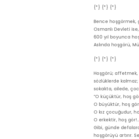
{*} {*} {*}
Bence hoşgörmek, g
Osmanlı Devleti ise,
600 yıl boyunca hoş
Aslında hoşgörü, M
{*} {*} {*}
Hoşgörü; affetmek,
sözlüklerde kalmaz
sokakta, ailede, çoc
“O küçüktür, hoş gö
O büyüktür, hoş gör
O kız çocuğudur, ho
O erkektir, hoş gör!..
Gibi, günde defala
hoşgörüyü artırır. 