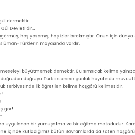
ül dermektir.
 Gül Devleti’dir…
görmüş, hoş yasamış, hoş izler bırakmıştır. Onun için düny
üslüman-Türklerin mayasında vardır.
 meseleyi büyütmemek demektir. Bu sımsıcak kelime yalnızca
; doğrudan doğruya Türk insanının günlük hayatında mevcutt
uk terbiyesinde ilk öğretilen kelime hoşgörü kelimesidir.
r!
!
ş gör!
”
rca uygulanan bir yumuşatma ve bir eğitme metodudur. Kard
Sene içinde kutladığımız bütün Bayramlarda da zaten hoşgörü 