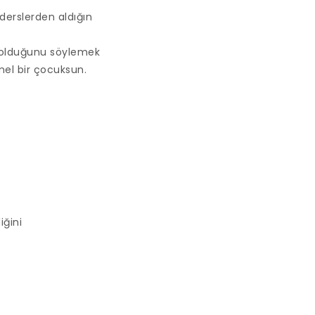
derslerden aldığın
l olduğunu söylemek
el bir çocuksun.
ğini