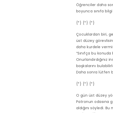
Öğrenciler daha son
boyunca sınıfa bilgi
{*} {*} {*}
Çocuklardan biri, ge
üst düzey görevlisin
daha kurdele vermi
“Sınıfça bu konuda b
Onurlandırdığınız i
başkalarını bulabilirl
Daha sonra lütfen b
{*} {*} {*}
O gün üst düzey yön
Patronun odasına gi
aldığını söyledi. B