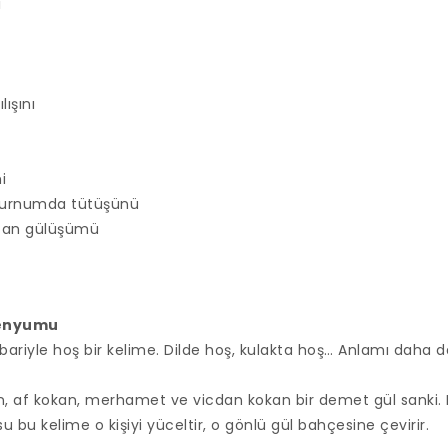
ı
lışını
i
 burnumda tütüşünü
tan gülüşümü
lenyumu
ibariyle hoş bir kelime. Dilde hoş, kulakta hoş… Anlamı daha d
an, af kokan, merhamet ve vicdan kokan bir demet gül sanki. 
su bu kelime o kişiyi yüceltir, o gönlü gül bahçesine çevirir.