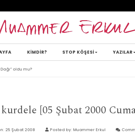
AYFA
KİMDİR?
STOP KÖŞESI
YAZILAR
 Dağı” oldu mu?
e inanır mısın?
kurdele [05 Şubat 2000 Cuma
n: 25 Şubat 2008
Posted by:
Muammer Erkul
Comm