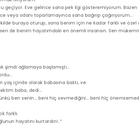
cu geçiyor. Eve gelince sana pek ilgi gösteremiyorum. Bazen 
ce veya odanı toparlamayınca sana bağırıp çağırıyorum…
kilde buraya oturup, sana benim için ne kadar farklı ve öze
i sen de benim hayatımdaki en önemli insansın. Sen mükemm
k şimdi ağlamaya başlamıştı…
yordu…
eri yaş içinde olarak babasına baktı, ve:
cektim baba, dedi…
ünkü ben senin… beni hiç sevmediğini… beni hiç önemsemedi
k farklı.
lunun hayatını kurtardın!..”