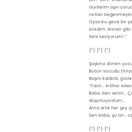
Günlerim aşırı yoru
notları beğenmeyin
Oysa bu gece bir şe
istedim. Annen gib
Seni seviyorum!..”
{*} {*} {*}
Şaşkına dönen çocu
Bütün vücudu titri
Başını kaldırdı, gözl
“Yarın… intihar ede
Baba, ben senin… Ç
düşünüyordum…
Ama artık her şey ço
Sen baba, şu an… oğ
{*} {*} {*}