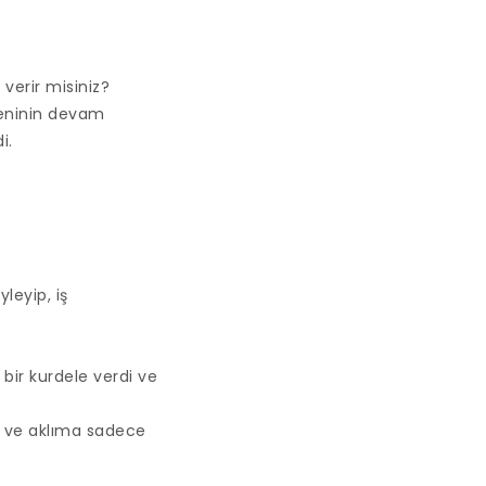
 verir misiniz?
reninin devam
i.
leyip, iş
bir kurdele verdi ve
m ve aklıma sadece