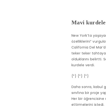
Mavi kurdele
New York’ta yaşayan 
özelliklerini” vurgu
California Del Mar’d
teker teker tahtaya k
olduklarını belirtti.
kurdele verdi.
{*} {*} {*}
Daha sonra, kabul g
sınıfına bir proje y
Her bir öğrencisin
ettirmelerini istedi.