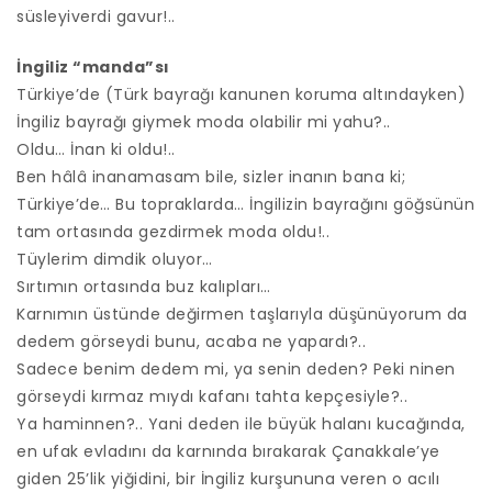
süsleyiverdi gavur!..
İngiliz “manda”sı
Türkiye’de (Türk bayrağı kanunen koruma altındayken)
İngiliz bayrağı giymek moda olabilir mi yahu?..
Oldu… İnan ki oldu!..
Ben hâlâ inanamasam bile, sizler inanın bana ki;
Türkiye’de… Bu topraklarda… İngilizin bayrağını göğsünün
tam ortasında gezdirmek moda oldu!..
Tüylerim dimdik oluyor…
Sırtımın ortasında buz kalıpları…
Karnımın üstünde değirmen taşlarıyla düşünüyorum da
dedem görseydi bunu, acaba ne yapardı?..
Sadece benim dedem mi, ya senin deden? Peki ninen
görseydi kırmaz mıydı kafanı tahta kepçesiyle?..
Ya haminnen?.. Yani deden ile büyük halanı kucağında,
en ufak evladını da karnında bırakarak Çanakkale’ye
giden 25’lik yiğidini, bir İngiliz kurşununa veren o acılı