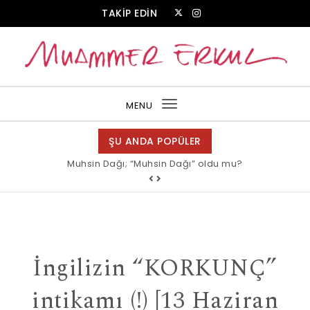
Skip to content
TAKİP EDİN
Muammer Erkul Web Sitesi
MENU
Toggle
navigation
ŞU ANDA POPÜLER
Muhsin Dağı; “Muhsin Dağı” oldu mu?
Allah bir, dese sözüne inanır mısın?
İngilizin “KORKUNÇ”
intikamı (!) [13 Haziran