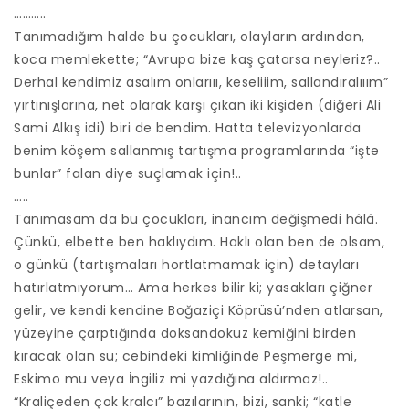
………..
Tanımadığım halde bu çocukları, olayların ardından,
koca memlekette; “Avrupa bize kaş çatarsa neyleriz?..
Derhal kendimiz asalım onlarııı, keseliiim, sallandıralııım”
yırtınışlarına, net olarak karşı çıkan iki kişiden (diğeri Ali
Sami Alkış idi) biri de bendim. Hatta televizyonlarda
benim köşem sallanmış tartışma programlarında “işte
bunlar” falan diye suçlamak için!..
…..
Tanımasam da bu çocukları, inancım değişmedi hâlâ.
Çünkü, elbette ben haklıydım. Haklı olan ben de olsam,
o günkü (tartışmaları hortlatmamak için) detayları
hatırlatmıyorum… Ama herkes bilir ki; yasakları çiğner
gelir, ve kendi kendine Boğaziçi Köprüsü’nden atlarsan,
yüzeyine çarptığında doksandokuz kemiğini birden
kıracak olan su; cebindeki kimliğinde Peşmerge mi,
Eskimo mu veya İngiliz mi yazdığına aldırmaz!..
“Kraliçeden çok kralcı” bazılarının, bizi, sanki; “katle