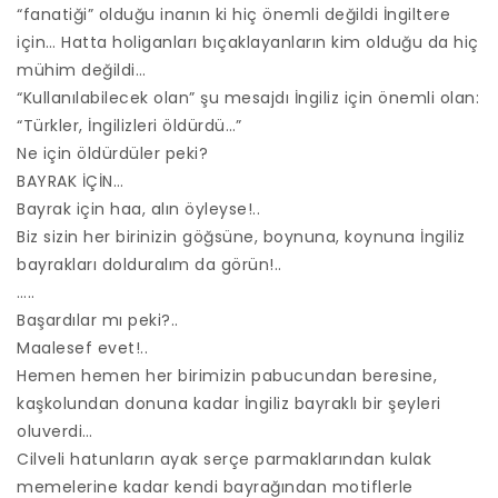
“fanatiği” olduğu inanın ki hiç önemli değildi İngiltere
için… Hatta holiganları bıçaklayanların kim olduğu da hiç
mühim değildi…
“Kullanılabilecek olan” şu mesajdı İngiliz için önemli olan:
“Türkler, İngilizleri öldürdü…”
Ne için öldürdüler peki?
BAYRAK İÇİN…
Bayrak için haa, alın öyleyse!..
Biz sizin her birinizin göğsüne, boynuna, koynuna İngiliz
bayrakları dolduralım da görün!..
…..
Başardılar mı peki?..
Maalesef evet!..
Hemen hemen her birimizin pabucundan beresine,
kaşkolundan donuna kadar İngiliz bayraklı bir şeyleri
oluverdi…
Cilveli hatunların ayak serçe parmaklarından kulak
memelerine kadar kendi bayrağından motiflerle