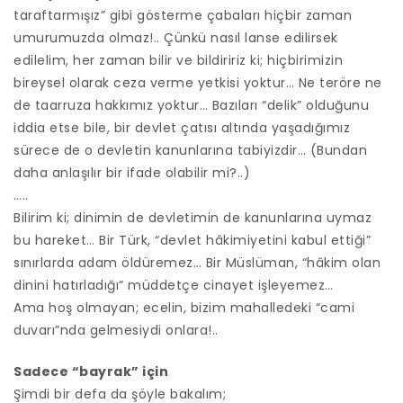
taraftarmışız” gibi gösterme çabaları hiçbir zaman
umurumuzda olmaz!.. Çünkü nasıl lanse edilirsek
edilelim, her zaman bilir ve bildiririz ki; hiçbirimizin
bireysel olarak ceza verme yetkisi yoktur… Ne teröre ne
de taarruza hakkımız yoktur… Bazıları “delik” olduğunu
iddia etse bile, bir devlet çatısı altında yaşadığımız
sürece de o devletin kanunlarına tabiyizdir… (Bundan
daha anlaşılır bir ifade olabilir mi?..)
…..
Bilirim ki; dinimin de devletimin de kanunlarına uymaz
bu hareket… Bir Türk, “devlet hâkimiyetini kabul ettiği”
sınırlarda adam öldüremez… Bir Müslüman, “hâkim olan
dinini hatırladığı” müddetçe cinayet işleyemez…
Ama hoş olmayan; ecelin, bizim mahalledeki “cami
duvarı”nda gelmesiydi onlara!..
Sadece “bayrak” için
Şimdi bir defa da şöyle bakalım;