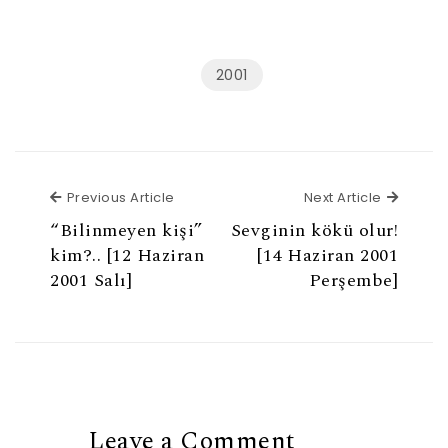
2001
Previous Article
Next Ar
Previous Article
Next Article
“Bilinmeyen kişi”
Sevginin kökü olur!
kim?.. [12 Haziran
[14 Haziran 2001
2001 Salı]
Perşembe]
Leave a Comment