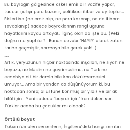
Bu bayrağın gölgesinde asker emir alır vazife yapar,
tüccar çalışır para kazanır, politikacı itibar ve oy toplar…
Birileri ise (ne emir alıp, ne para kazanıp, ne de itibara
sevdalanıp) sadece bayraklarının rengi uğruna
hayatlarını koydu ortaya!.. İlginç olan da işte bu. (Peki
doğru mu yaptılar?.. Bunun cevabı “HAYIR” olarak zaten
tarihe geçmiştir, sormaya bile gerek yok!..)
…..
Artık, yeryüzünün hiçbir noktasında inşallah, ne siyah ne
beyaza, ne Müslim ne gayrimüslime, ne Türk ne
ecnebiye ait bir damla bile kan dökülmemesini
umuyor… Ama bir yandan da düşünüyorum ki, bu
noktadan sonra; al üstüne konmuş bir yıldız ve bir ak
hilâl için… Yani sadece “bayrak için” kan döken son
Türkler acaba bu çocuklar mı olacak?..
Örtülü boyut
Taksim’de ölen serserilerin, İngiltere’deki hangi semtin