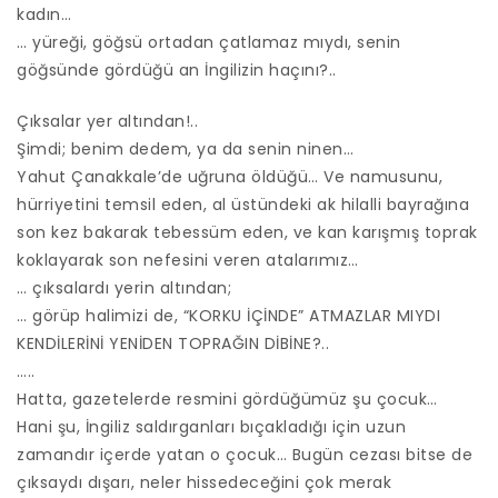
kadın…
… yüreği, göğsü ortadan çatlamaz mıydı, senin
göğsünde gördüğü an İngilizin haçını?..
Çıksalar yer altından!..
Şimdi; benim dedem, ya da senin ninen…
Yahut Çanakkale’de uğruna öldüğü… Ve namusunu,
hürriyetini temsil eden, al üstündeki ak hilalli bayrağına
son kez bakarak tebessüm eden, ve kan karışmış toprak
koklayarak son nefesini veren atalarımız…
… çıksalardı yerin altından;
… görüp halimizi de, “KORKU İÇİNDE” ATMAZLAR MIYDI
KENDİLERİNİ YENİDEN TOPRAĞIN DİBİNE?..
…..
Hatta, gazetelerde resmini gördüğümüz şu çocuk…
Hani şu, İngiliz saldırganları bıçakladığı için uzun
zamandır içerde yatan o çocuk… Bugün cezası bitse de
çıksaydı dışarı, neler hissedeceğini çok merak