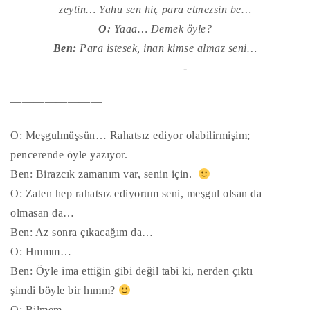
zeytin… Yahu sen hiç para etmezsin be…
O:
Yaaa… Demek öyle?
Ben:
Para istesek, inan kimse almaz seni…
——————-
————————
O: Meşgulmüşsün… Rahatsız ediyor olabilirmişim;
pencerende öyle yazıyor.
Ben: Birazcık zamanım var, senin için.
O: Zaten hep rahatsız ediyorum seni, meşgul olsan da
olmasan da…
Ben: Az sonra çıkacağım da…
O: Hmmm…
Ben: Öyle ima ettiğin gibi değil tabi ki, nerden çıktı
şimdi böyle bir hımm?
O: Bilmem.