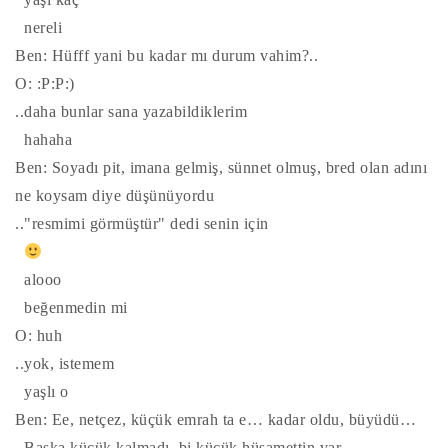
nereli
Ben: Hüfff yani bu kadar mı durum vahim?..
O: :P:P:)
..daha bunlar sana yazabildiklerim
hahaha
Ben: Soyadı pit, imana gelmiş, sünnet olmuş, bred olan adını
ne koysam diye düşünüyordu
.."resmimi görmüştür" dedi senin için
alooo
beğenmedin mi
O: huh
..yok, istemem
yaşlı o
Ben: Ee, netçez, küçük emrah ta e… kadar oldu, büyüdü…
..Başka küçük kalmadı, bi küçük hüsamettin var