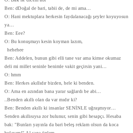
Ben: dDoğal de bari, tabii de, de mi ama…
O: Hani mektuplara herkesin faydalanacağı şeyler koyuyosun
ya…
Ben: Eee?
O: Bu konuşmayı kesin koyman lazım,
hehehee
Ben: Addelen, bunun gibi elli tane var ama kimse okumaz
deli mi millet seninle benimle vakit geçirsin yani…
O: hmm
Ben: Herkes akıllıdır bizden, hele ki benden.
O: Ama en azından bana yarar sağlardı be abi…
..Benden akıllı olan da var mıdır ki?
Ben: Benden akıllı ki insanlar SENİNLE uğraşmıyor…
Senden akıllısıysa zor bulunur, senin gibi hesapçı. Hesaba
bak: "Bunları yayınla da bari beleş reklam olsun da koca
bulayım!" Al sana ünlem…