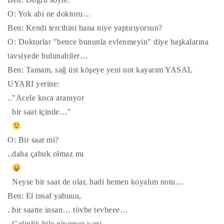
O: Yok abi ne doktoru…
Ben: Kendi tercihini bana niye yaptırıyorsun?
O: Doktorlar "bence bununla evlenmeyin" diye başkalarına
tavsiyede bulunabiler…
Ben: Tamam, sağ üst köşeye yeni not kayarım YASAL
UYARI yerine:
.."Acele koca aranıyor
bir saat içinde…"
O: Bir saat mi?
..daha çabuk olmaz mı
Neyse bir saat de olar, hadi hemen koyalım notu…
Ben: El insaf yahuuu,
..bir saatte insan… tövbe tevbeee…
Gelinlik bile giyemez yani.