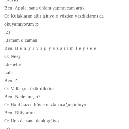
Ben: Appla, sana ünlem yapmıycam artık
O: Kulaklarım ağır işitiyo o yüzden yazdıklarını da
okuyamıyorum :p
..:)
..tamam o zaman
Ben: B-e-n y-a-v-a-ş y-a-z-a-r-ı-m t-e-y-s-e-e
O: Neey
..hehehe
..abi
Ben: ?
O: Valla çok özür dilerim
Ben: Nedenmiş o?
O: Hani bazen böyle nazlanacağım tutuyo…
Ben: Biliyorum
O: Hep de sana denk geliyo
..:)