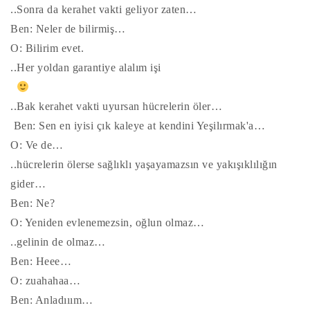
..Sonra da kerahet vakti geliyor zaten…
Ben: Neler de bilirmiş…
O: Bilirim evet.
..Her yoldan garantiye alalım işi
..Bak kerahet vakti uyursan hücrelerin öler…
Ben: Sen en iyisi çık kaleye at kendini Yeşilırmak'a…
O: Ve de…
..hücrelerin ölerse sağlıklı yaşayamazsın ve yakışıklılığın
gider…
Ben: Ne?
O: Yeniden evlenemezsin, oğlun olmaz…
..gelinin de olmaz…
Ben: Heee…
O: zuahahaa…
Ben: Anladııım…