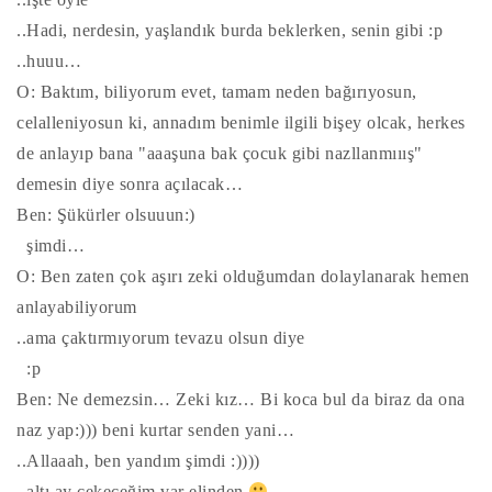
..Hadi, nerdesin, yaşlandık burda beklerken, senin gibi :p
..huuu…
O: Baktım, biliyorum evet, tamam neden bağırıyosun,
celalleniyosun ki, annadım benimle ilgili bişey olcak, herkes
de anlayıp bana "aaaşuna bak çocuk gibi nazllanmııış"
demesin diye sonra açılacak…
Ben: Şükürler olsuuun:)
şimdi…
O: Ben zaten çok aşırı zeki olduğumdan dolaylanarak hemen
anlayabiliyorum
..ama çaktırmıyorum tevazu olsun diye
:p
Ben: Ne demezsin… Zeki kız… Bi koca bul da biraz da ona
naz yap:))) beni kurtar senden yani…
..Allaaah, ben yandım şimdi :))))
..altı ay çekeceğim var elinden