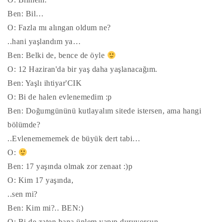
Ben: Bil…
O: Fazla mı alıngan oldum ne?
..hani yaşlandım ya…
Ben: Belki de, bence de öyle
O: 12 Haziran'da bir yaş daha yaşlanacağım.
Ben: Yaşlı ihtiyar'CIK
O: Bi de halen evlenemedim :p
Ben: Doğumgününü kutlayalım sitede istersen, ama hangi
bölümde?
..Evlenemememek de büyük dert tabi…
O:
Ben: 17 yaşında olmak zor zenaat :)p
O: Kim 17 yaşında,
..sen mi?
Ben: Kim mi?.. BEN:)
O: Bi de zaten bana ünlem yapıp duruyorsun…