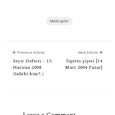
Mektuplar
Previous Article
Next Ar
Previous Article
Next Article
Seyir Defteri – 13
İspirto şişesi [14
Haziran 2008
Mart 2004 Pazar]
(Sahibi kim?..)