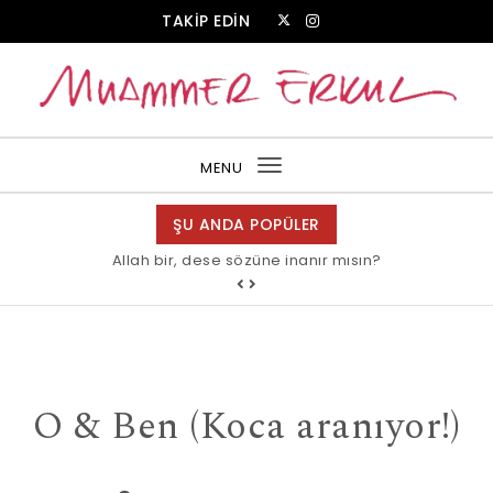
Skip to content
TAKİP EDİN
Muammer Erkul Web Sitesi
MENU
Toggle
navigation
ŞU ANDA POPÜLER
Allah bir, dese sözüne inanır mısın?
O & Ben (Koca aranıyor!)