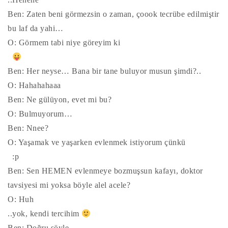
Ben: Zaten beni görmezsin o zaman, çoook tecrübe edilmiştir
bu laf da yahi…
O: Görmem tabi niye göreyim ki
Ben: Her neyse… Bana bir tane buluyor musun şimdi?..
O: Hahahahaaa
Ben: Ne gülüyon, evet mi bu?
O: Bulmuyorum…
Ben: Nnee?
O: Yaşamak ve yaşarken evlenmek istiyorum çünkü
:p
Ben: Sen HEMEN evlenmeye bozmuşsun kafayı, doktor
tavsiyesi mi yoksa böyle alel acele?
O: Huh
..yok, kendi tercihim
Ben: Doğru söyle.