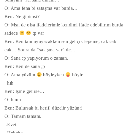
O: Ama fena bi sataşma var burda…
Ben: Ne gibimsi?
O: Msn de olsa ifadelerimle kendimi ifade edebilirim burda
sadece
:p var
Ben: Ben tam uyuyacakken sen gel çık tepeme, cak cak
cak… Sonra da "sataşma var" de…
O: Sana :p yapıyorum o zaman.
Ben: Ben de sana ;p
O: Ama yüzüm
böyleyken
böyle
hıh
Ben: İşine gelirse…
O: hmm
Ben: Bulursak bi herif, düzelir yüzün:)
O: Tamam tamam.
..Evet.
..Hehehe