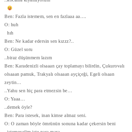
Ben: Fazla istemem, sen en fazlaaa aa….
O: huh
hıh
Ben: Ne kadar edersin sen kızzz?..
O: Güzel soru
..biraz düşünmem lazım
Ben: Karadenizli olsaaan çay toplamayı bilirdin, Çukurovalı
olsaaan pamuk, Trakyalı olsaaan ayçiçeği, Egeli olsaan
zeytin…
..Yahu sen hiç para etmezsin be…
O: Yaaa…
..demek öyle?
Ben: Para istesek, inan kimse almaz seni.
O: O zaman böyle ömrünün sonuna kadar çekersin beni
..istemeyelim işte para mara.