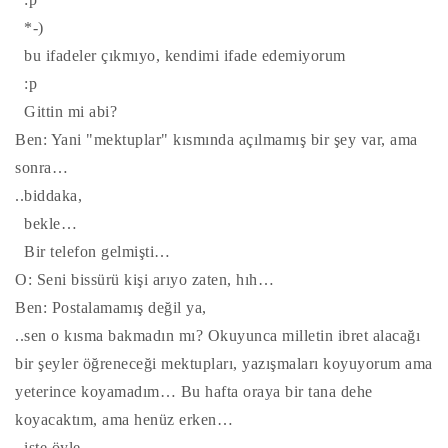
*-)
bu ifadeler çıkmıyo, kendimi ifade edemiyorum
:p
Gittin mi abi?
Ben: Yani "mektuplar" kısmında açılmamış bir şey var, ama
sonra…
..biddaka,
bekle…
Bir telefon gelmişti…
O: Seni bissürü kişi arıyo zaten, hıh…
Ben: Postalamamış değil ya,
..sen o kısma bakmadın mı? Okuyunca milletin ibret alacağı
bir şeyler öğreneceği mektupları, yazışmaları koyuyorum ama
yeterince koyamadım… Bu hafta oraya bir tana dehe
koyacaktım, ama henüz erken…
..işte öyle