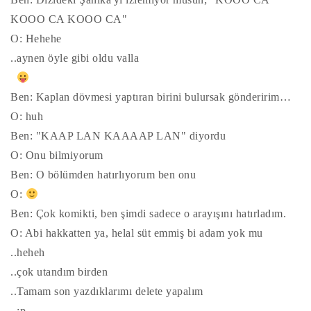
KOOO CA KOOO CA"
O: Hehehe
..aynen öyle gibi oldu valla
Ben: Kaplan dövmesi yaptıran birini bulursak gönderirim…
O: huh
Ben: "KAAP LAN KAAAAP LAN" diyordu
O: Onu bilmiyorum
Ben: O bölümden hatırlıyorum ben onu
O:
Ben: Çok komikti, ben şimdi sadece o arayışını hatırladım.
O: Abi hakkatten ya, helal süt emmiş bi adam yok mu
..heheh
..çok utandım birden
..Tamam son yazdıklarımı delete yapalım
:p