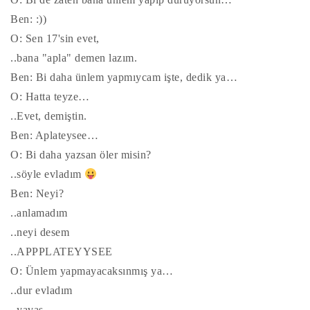
Ben: :))
O: Sen 17'sin evet,
..bana "apla" demen lazım.
Ben: Bi daha ünlem yapmıycam işte, dedik ya…
O: Hatta teyze…
..Evet, demiştin.
Ben: Aplateysee…
O: Bi daha yazsan öler misin?
..söyle evladım
Ben: Neyi?
..anlamadım
..neyi desem
..APPPLATEYYSEE
O: Ünlem yapmayacaksınmış ya…
..dur evladım
..yavaş