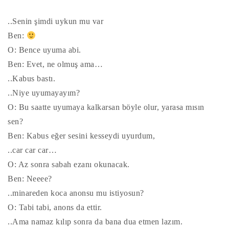
..Senin şimdi uykun mu var
Ben:
O: Bence uyuma abi.
Ben: Evet, ne olmuş ama…
..Kabus bastı.
..Niye uyumayayım?
O: Bu saatte uyumaya kalkarsan böyle olur, yarasa mısın
sen?
Ben: Kabus eğer sesini kesseydi uyurdum,
..car car car…
O: Az sonra sabah ezanı okunacak.
Ben: Neeee?
..minareden koca anonsu mu istiyosun?
O: Tabi tabi, anons da ettir.
..Ama namaz kılıp sonra da bana dua etmen lazım.