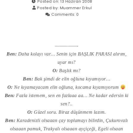
Posted on: 13 Haziran 2008
Posted by:
Muammer Erkul
Comments:
0
—————-
Ben:
Daha kolayı var… Senin için BAŞLIK PARASI alırım,
uyar mı?
O:
Başlık mı?
Ben:
Bak şimdi de elin oğluna kıyamıyor…
O:
Ne kıyamayacam elin oğluna, kocama kıyamıyorum
Ben:
Fazla istemem, sen en fazlaaa aa… Ne kadar edersin ki
sen?..
O:
Güzel soru. Biraz düşünmem lazım.
Ben:
Karadenizli olsaaan çay toplamayı bilirdin, Çukurovalı
olsaaan pamuk, Trakyalı olsaaan ayçiçeği, Egeli olsaan