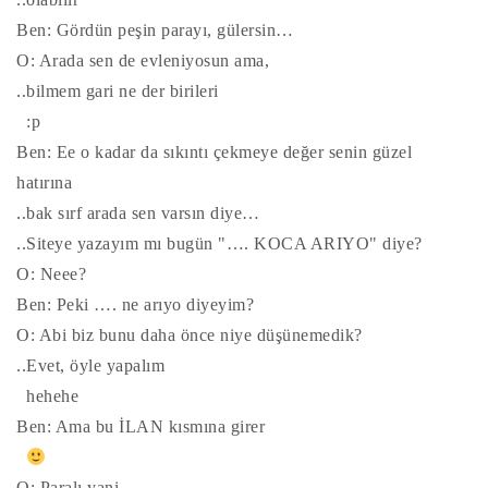
Ben: Gördün peşin parayı, gülersin…
O: Arada sen de evleniyosun ama,
..bilmem gari ne der birileri
:p
Ben: Ee o kadar da sıkıntı çekmeye değer senin güzel
hatırına
..bak sırf arada sen varsın diye…
..Siteye yazayım mı bugün "…. KOCA ARIYO" diye?
O: Neee?
Ben: Peki …. ne arıyo diyeyim?
O: Abi biz bunu daha önce niye düşünemedik?
..Evet, öyle yapalım
hehehe
Ben: Ama bu İLAN kısmına girer
O: Paralı yani