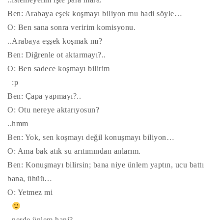
Ben: Arabaya eşek koşmayı biliyon mu hadi söyle…
O: Ben sana sonra veririm komisyonu.
..Arabaya eşşek koşmak mı?
Ben: Diğrenle ot aktarmayı?..
O: Ben sadece koşmayı bilirim
:p
Ben: Çapa yapmayı?..
O: Otu nereye aktarıyosun?
..hmm
Ben: Yok, sen koşmayı değil konuşmayı biliyon…
O: Ama bak atık su arıtımından anlarım.
Ben: Konuşmayı bilirsin; bana niye ünlem yaptın, ucu battı
bana, ühüü…
O: Yetmez mi
..nerde ünlem hani?