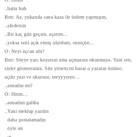
..hatta huh
Ben: Aa, yukarıda sana kaza ile ünlem yapmışım,
..afedersin
..Bir kaç gün geçsin, açarım…
..yoksa seni açık etmiş olurdum, onniçün…
O: Neyi açcan abi?
Ben: Siteye yazı koyarsın ama açmazsın okunmaya. Yani sen,
sizler görmezsiniz. Site yöneticisi basar o yazının üstüne,
açılır yazı ve okursun, teeyyyseee…
..annadın mı?
O: Hmm…
..annadım galiba
..Yani mektup yazdın
daha postalamadın
öyle mi
:p