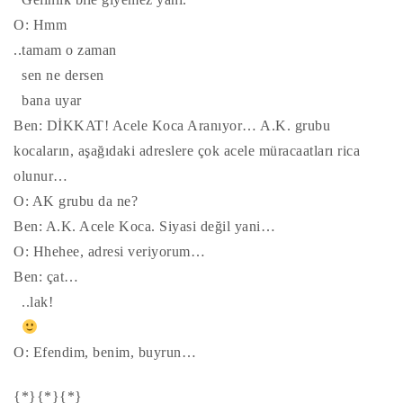
O: Hmm
..tamam o zaman
sen ne dersen
bana uyar
Ben: DİKKAT! Acele Koca Aranıyor… A.K. grubu
kocaların, aşağıdaki adreslere çok acele müracaatları rica
olunur…
O: AK grubu da ne?
Ben: A.K. Acele Koca. Siyasi değil yani…
O: Hhehee, adresi veriyorum…
Ben: çat…
..lak!
O: Efendim, benim, buyrun…
{*}{*}{*}