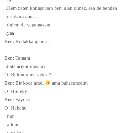
..Hem zaten konuşursan beni alan olmaz, sen de benden
kurtulamazsın…
..ünlem de yapamazsın
..yaa
Ben: Bi dakka gene…
…
Ben: Tamam
..hala arıyor musun?
O: Bulundu mu yoksa?
Ben: Bir koca aradı
ama bahsetmedim
O: Holleyy
Ben: Yayıncı
O: Hehehe
huh
adı ne
yaşı kaç