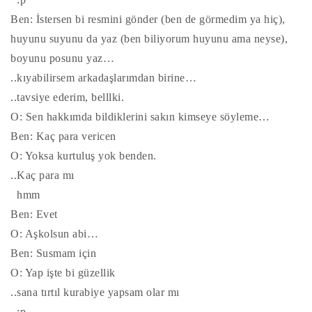
Ben: İstersen bi resmini gönder (ben de görmedim ya hiç),
huyunu suyunu da yaz (ben biliyorum huyunu ama neyse),
boyunu posunu yaz…
..kıyabilirsem arkadaşlarımdan birine…
..tavsiye ederim, belllki.
O: Sen hakkımda bildiklerini sakın kimseye söyleme…
Ben: Kaç para vericen
O: Yoksa kurtuluş yok benden.
..Kaç para mı
hmm
Ben: Evet
O: Aşkolsun abi…
Ben: Susmam için
O: Yap işte bi güzellik
..sana tırtıl kurabiye yapsam olar mı
:p