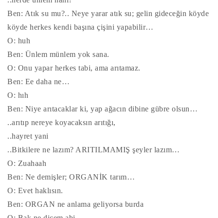
Ben: Atık su mu?.. Neye yarar atık su; gelin gideceğin köyde
köyde herkes kendi başına çişini yapabilir…
O: huh
Ben: Ünlem münlem yok sana.
O: Onu yapar herkes tabi, ama arıtamaz.
Ben: Ee daha ne…
O: hıh
Ben: Niye arıtacaklar ki, yap ağacın dibine gübre olsun…
..arıtıp nereye koyacaksın arıtığı,
..hayret yani
..Bitkilere ne lazım? ARITILMAMIŞ şeyler lazım…
O: Zuahaah
Ben: Ne demişler; ORGANİK tarım…
O: Evet haklısın.
Ben: ORGAN ne anlama geliyorsa burda
O: Bak ne dicem abi