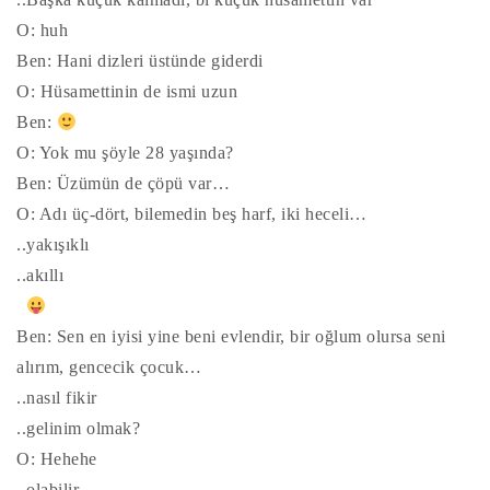
O: huh
Ben: Hani dizleri üstünde giderdi
O: Hüsamettinin de ismi uzun
Ben:
O: Yok mu şöyle 28 yaşında?
Ben: Üzümün de çöpü var…
O: Adı üç-dört, bilemedin beş harf, iki heceli…
..yakışıklı
..akıllı
Ben: Sen en iyisi yine beni evlendir, bir oğlum olursa seni
alırım, gencecik çocuk…
..nasıl fikir
..gelinim olmak?
O: Hehehe
..olabilir