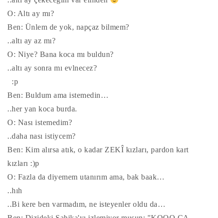
O: Altı ay mı?
Ben: Ünlem de yok, napçaz bilmem?
..altı ay az mı?
O: Niye? Bana koca mı buldun?
..altı ay sonra mı evlnecez?
:p
Ben: Buldum ama istemedin…
..her yan koca burda.
O: Nası istemedim?
..daha nası istiycem?
Ben: Kim alırsa atık, o kadar ZEKÎ kızları, pardon kart
kızları :)p
O: Fazla da diyemem utanırım ama, bak baak…
..hıh
..Bi kere ben varmadım, ne isteyenler oldu da…
Ben: Dizideki Şahika'yı izlemiyor musun; "KOOO CA