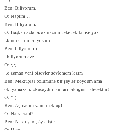
Ben: Biliyorum.
O: Napiim…
Ben: Biliyorum.
O: Başka nazlanacak nazımı çekecek kimse yok
..bunu da mı biliyosun?
Ben: biliyorum:)
..biliyorum evet.
O: :):)
..o zaman yeni bişeyler söylemem lazım
Ben: Mektuplar bölümüne bir şeyler koydum ama
okuyamazsın, okusaydın bunları bildiğimi bilecektin!
O: *-)
Ben: Açmadım yani, mektup!
O: Nassı yani?
Ben: Nassı yani, öyle işte…
O: Hmm