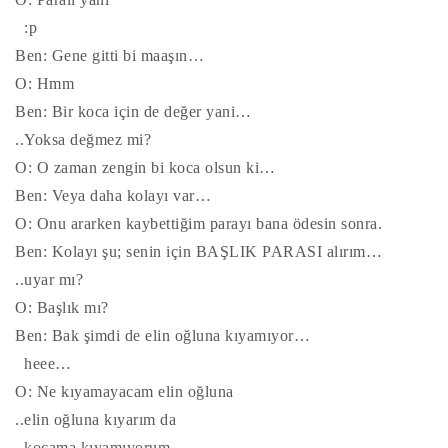
:p
Ben: Gene gitti bi maaşın…
O: Hmm
Ben: Bir koca için de değer yani…
..Yoksa değmez mi?
O: O zaman zengin bi koca olsun ki…
Ben: Veya daha kolayı var…
O: Onu ararken kaybettiğim parayı bana ödesin sonra.
Ben: Kolayı şu; senin için BAŞLIK PARASI alırım…
..uyar mı?
O: Başlık mı?
Ben: Bak şimdi de elin oğluna kıyamıyor…
heee…
O: Ne kıyamayacam elin oğluna
..elin oğluna kıyarım da
..kocama kıyamıyorum