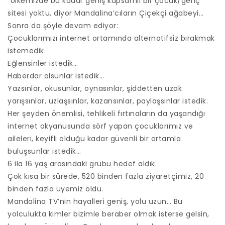
“Ülkemizde bu kadar geniş kapsamlı bir çocuk/genç
sitesi yoktu, diyor Mandalina’cıların Çiçekçi ağabeyi…
Sonra da şöyle devam ediyor:
Çocuklarımızı internet ortamında alternatifsiz bırakmak
istemedik.
Eğlensinler istedik…
Haberdar olsunlar istedik…
Yazsınlar, okusunlar, oynasınlar, şiddetten uzak
yarışsınlar, uzlaşsınlar, kazansınlar, paylaşsınlar istedik.
Her şeyden önemlisi, tehlikeli fırtınaların da yaşandığı
internet okyanusunda sörf yapan çocuklarımız ve
aileleri, keyifli olduğu kadar güvenli bir ortamla
buluşsunlar istedik…
6 ila 16 yaş arasındaki grubu hedef aldık.
Çok kısa bir sürede, 520 binden fazla ziyaretçimiz, 20
binden fazla üyemiz oldu.
Mandalina TV’nin hayalleri geniş, yolu uzun… Bu
yolculukta kimler bizimle beraber olmak isterse gelsin,