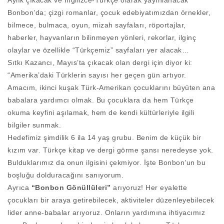
Aylık çıkacak ve İngilizce-Türkçe olarak yayınlanacak
Bonbon’da; çizgi romanlar, çocuk edebiyatımızdan örnekler,
bilmece, bulmaca, oyun, mizah sayfaları, röportajlar,
haberler, hayvanların bilinmeyen yönleri, rekorlar, ilginç
olaylar ve özellikle “Türkçemiz” sayfaları yer alacak…
Sıtkı Kazancı, Mayıs’ta çıkacak olan dergi için diyor ki:
“Amerika’daki Türklerin sayısı her geçen gün artıyor.
Amacım, ikinci kuşak Türk-Amerikan çocuklarını büyüten ana
babalara yardımcı olmak. Bu çocuklara da hem Türkçe
okuma keyfini aşılamak, hem de kendi kültürleriyle ilgili
bilgiler sunmak.
Hedefimiz şimdilik 6 ila 14 yaş grubu. Benim de küçük bir
kızım var. Türkçe kitap ve dergi görme şansı neredeyse yok.
Bulduklarımız da onun ilgisini çekmiyor. İşte Bonbon’un bu
boşluğu dolduracağını sanıyorum.
Ayrıca
“Bonbon Gönüllüleri”
arıyoruz! Her eyalette
çocukları bir araya getirebilecek, aktiviteler düzenleyebilecek
lider anne-babalar arıyoruz. Onların yardımına ihtiyacımız