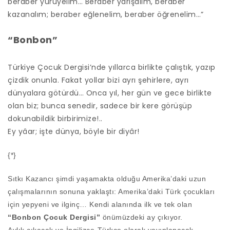
beraber yürüyelim… Beraber yarışalım, beraber
kazanalım; beraber eğlenelim, beraber öğrenelim…”
“Bonbon”
Türkiye Çocuk Dergisi’nde yıllarca birlikte çalıştık, yazıp
çizdik onunla. Fakat yollar bizi ayrı şehirlere, ayrı
dünyalara götürdü… Onca yıl, her gün ve gece birlikte
olan biz; bunca senedir, sadece bir kere görüşüp
dokunabildik birbirimize!..
Ey yâar; işte dünya, böyle bir diyâr!
{*}
Sıtkı Kazancı şimdi yaşamakta olduğu Amerika’daki uzun
çalışmalarının sonuna yaklaştı: Amerika’daki Türk çocukları
için yepyeni ve ilginç… Kendi alanında ilk ve tek olan
“Bonbon Çocuk Dergisi”
önümüzdeki ay çıkıyor.