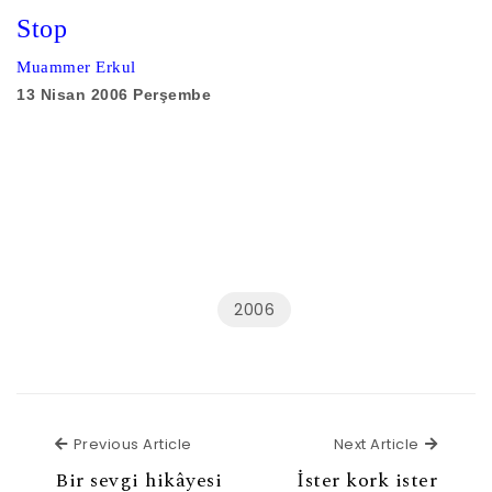
Stop
Muammer Erkul
13 Nisan 2006 Perşembe
2006
Previous Article
Next Ar
Previous Article
Next Article
Bir sevgi hikâyesi
İster kork ister