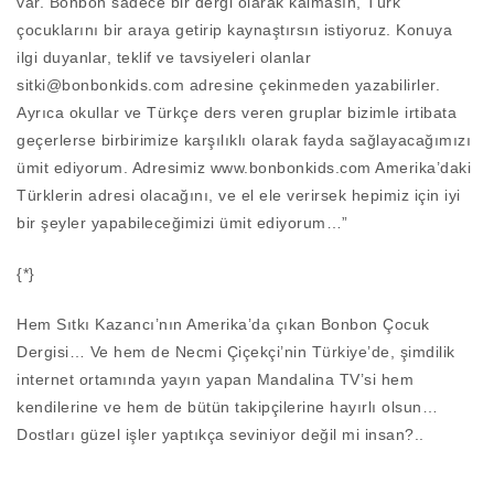
var. Bonbon sadece bir dergi olarak kalmasın, Türk
çocuklarını bir araya getirip kaynaştırsın istiyoruz. Konuya
ilgi duyanlar, teklif ve tavsiyeleri olanlar
sitki@bonbonkids.com adresine çekinmeden yazabilirler.
Ayrıca okullar ve Türkçe ders veren gruplar bizimle irtibata
geçerlerse birbirimize karşılıklı olarak fayda sağlayacağımızı
ümit ediyorum. Adresimiz www.bonbonkids.com Amerika’daki
Türklerin adresi olacağını, ve el ele verirsek hepimiz için iyi
bir şeyler yapabileceğimizi ümit ediyorum…”
{*}
Hem Sıtkı Kazancı’nın Amerika’da çıkan Bonbon Çocuk
Dergisi… Ve hem de Necmi Çiçekçi’nin Türkiye’de, şimdilik
internet ortamında yayın yapan Mandalina TV’si hem
kendilerine ve hem de bütün takipçilerine hayırlı olsun…
Dostları güzel işler yaptıkça seviniyor değil mi insan?..