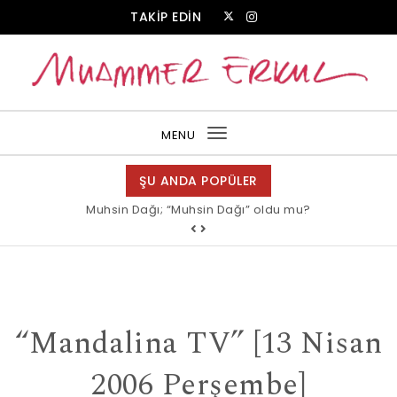
Skip to content
TAKİP EDİN
Muammer Erkul Web Sitesi
MENU
Toggle
navigation
ŞU ANDA POPÜLER
Muhsin Dağı; “Muhsin Dağı” oldu mu?
“Mandalina TV” [13 Nisan
2006 Perşembe]