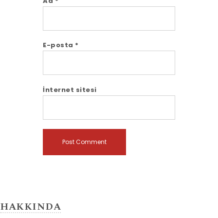
Ad
*
E-posta
*
İnternet sitesi
HAKKINDA