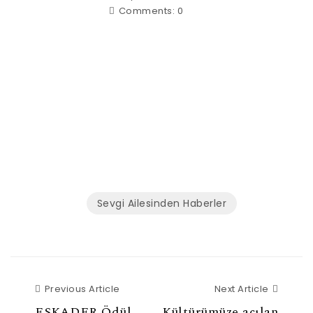
Comments:
0
Sevgi Ailesinden Haberler
Previous Article
Next Ar
Previous Article
Next Article
ESKADER Ödül
Kültürümüze açılan