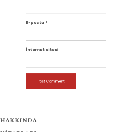
E-posta
*
İnternet sitesi
HAKKINDA