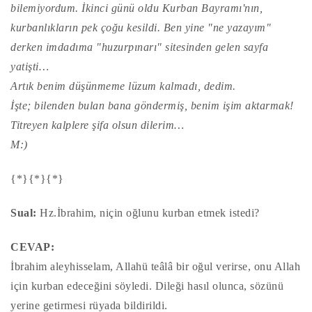
bilemiyordum. İkinci günü oldu Kurban Bayramı'nın,
kurbanlıkların pek çoğu kesildi. Ben yine "ne yazayım"
derken imdadıma "huzurpınarı" sitesinden gelen sayfa
yatişti…
Artık benim düşünmeme lüzum kalmadı, dedim.
İşte; bilenden bulan bana göndermiş, benim işim aktarmak!
Titreyen kalplere şifa olsun dilerim…
M:)
{*}{*}{*}
Sual:
Hz.İbrahim, niçin oğlunu kurban etmek istedi?
CEVAP:
İbrahim aleyhisselam, Allahü teâlâ bir oğul verirse, onu Allah
için kurban edeceğini söyledi. Dileği hasıl olunca, sözünü
yerine getirmesi rüyada bildirildi.