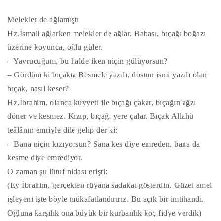
Melekler de ağlamıştı
Hz.İsmail ağlarken melekler de ağlar. Babası, bıçağı boğazı
üzerine koyunca, oğlu güler.
– Yavrucuğum, bu halde iken niçin gülüyorsun?
– Gördüm ki bıçakta Besmele yazılı, dostun ismi yazılı olan
bıçak, nasıl keser?
Hz.İbrahim, olanca kuvveti ile bıçağı çakar, bıçağın ağzı
döner ve kesmez. Kızıp, bıçağı yere çalar. Bıçak Allahü
teâlânın emriyle dile gelip der ki:
– Bana niçin kızıyorsun? Sana kes diye emreden, bana da
kesme diye emrediyor.
O zaman şu lütuf nidası erişti:
(Ey İbrahim, gerçekten rüyana sadakat gösterdin. Güzel amel
işleyeni işte böyle mükafatlandırırız. Bu açık bir imtihandı.
Oğluna karşılık ona büyük bir kurbanlık koç fidye verdik)