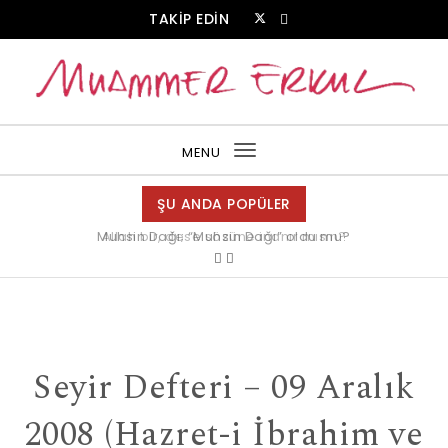
Skip to content
TAKİP EDİN
Muammer Erkul Web Sitesi
MENU
Toggle
navigation
ŞU ANDA POPÜLER
Allah bir, dese sözüne inanır mısın?
Seyir Defteri – 09 Aralık
2008 (Hazret-i İbrahim ve