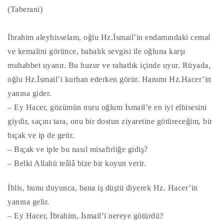
(Taberani)
İbrahim aleyhisselam, oğlu Hz.İsmail’in endamındaki cemal
ve kemalini görünce, babalık sevgisi ile oğluna karşı
muhabbet uyanır. Bu huzur ve rahatlık içinde uyur. Rüyada,
oğlu Hz.İsmail’i kurban ederken görür. Hanımı Hz.Hacer’in
yanına gider.
– Ey Hacer, gözümün nuru oğlum İsmail’e en iyi elbisesini
giydir, saçını tara, onu bir dostun ziyaretine götüreceğim, bir
bıçak ve ip de getir.
– Bıçak ve iple bu nasıl misafirliğe gidiş?
– Belki Allahü teâlâ bize bir koyun verir.
İblis, bunu duyunca, bana iş düştü diyerek Hz. Hacer’in
yanına gelir.
– Ey Hacer, İbrahim, İsmail’i nereye götürdü?