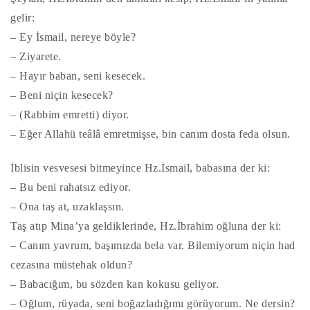
gelir:
– Ey İsmail, nereye böyle?
– Ziyarete.
– Hayır baban, seni kesecek.
– Beni niçin kesecek?
– (Rabbim emretti) diyor.
– Eğer Allahü teâlâ emretmişse, bin canım dosta feda olsun.
İblisin vesvesesi bitmeyince Hz.İsmail, babasına der ki:
– Bu beni rahatsız ediyor.
– Ona taş at, uzaklaşsın.
Taş atıp Mina’ya geldiklerinde, Hz.İbrahim oğluna der ki:
– Canım yavrum, başımızda bela var. Bilemiyorum niçin had
cezasına müstehak oldun?
– Babacığım, bu sözden kan kokusu geliyor.
– Oğlum, rüyada, seni boğazladığımı görüyorum. Ne dersin?