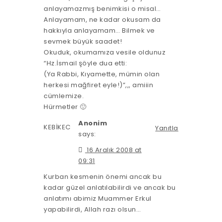
anlayamazmış benimkisi o misal…
Anlayamam, ne kadar okusam da
hakkıyla anlayamam… Bilmek ve
sevmek büyük saadet!
Okuduk, okumamıza vesile oldunuz
“Hz.İsmail şöyle dua etti:
(Ya Rabbi, Kıyamette, mümin olan
herkesi mağfiret eyle!)”,,, amiiin
cümlemize.
Hürmetler 🙂
Anonim
KEBİKEC
Yanıtla
says:
16 Aralık 2008 at
09:31
Kurban kesmenin önemi ancak bu
kadar güzel anlatılabilirdi ve ancak bu
anlatımı abimiz Muammer Erkul
yapabilirdi, Allah razı olsun…