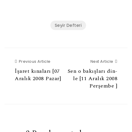
Seyir Defteri
Previous Article
Next Ar
Previous Article
Next Article
İşaret kınaları [07
Sen o ba­kış­la­rı din­
Aralık 2008 Pazar]
le [11 Aralık 2008
Perşembe ]