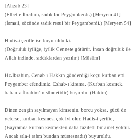
[Ahzab 23]
(Elbette İbrahim, sadık bir Peygamberdi.) [Meryem 41]
(İsmail, sözünde sadık resul bir Peygamberdi.) [Meryem 54]
Hadis-i şerifte ise buyuruldu ki:
(Doğruluk iyiliğe, iyilik Cennete götürür. İnsan doğruluk ile
Allah indinde, sıddıklardan yazılır.) [Müslim]
Hz.İbrahim, Cenab-ı Hakkın gönderdiği koçu kurban etti.
Peygamber efendimiz, Eshab-ı kirama, (Kurban kesmek,
babanız İbrahim’in sünnetidir) buyurdu. (Hakim)
Dinen zengin sayılmayan kimsenin, borcu yoksa, gücü de
yeterse, kurban kesmesi çok iyi olur. Hadis-i şerifte,
(Bayramda kurban kesmekten daha faziletli bir amel yoktur.
Ancak sıla-i rahm bundan müstesnadır) buyuruldu.