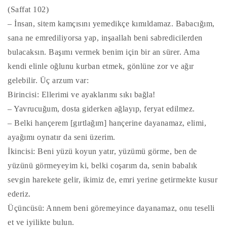
(Saffat 102)
– İnsan, sitem kamçısını yemedikçe kımıldamaz. Babacığım,
sana ne emrediliyorsa yap, inşaallah beni sabredicilerden
bulacaksın. Başımı vermek benim için bir an sürer. Ama
kendi elinle oğlunu kurban etmek, gönlüne zor ve ağır
gelebilir. Üç arzum var:
Birincisi: Ellerimi ve ayaklarımı sıkı bağla!
– Yavrucuğum, dosta giderken ağlayıp, feryat edilmez.
– Belki hançerem [gırtlağım] hançerine dayanamaz, elimi,
ayağımı oynatır da seni üzerim.
İkincisi: Beni yüzü koyun yatır, yüzümü görme, ben de
yüzünü görmeyeyim ki, belki coşarım da, senin babalık
sevgin harekete gelir, ikimiz de, emri yerine getirmekte kusur
ederiz.
Üçüncüsü: Annem beni göremeyince dayanamaz, onu teselli
et ve iyilikte bulun.