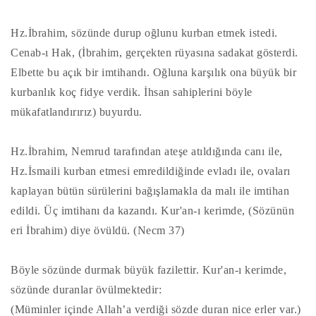
Hz.İbrahim, sözünde durup oğlunu kurban etmek istedi.
Cenab-ı Hak, (İbrahim, gerçekten rüyasına sadakat gösterdi.
Elbette bu açık bir imtihandı. Oğluna karşılık ona büyük bir
kurbanlık koç fidye verdik. İhsan sahiplerini böyle
mükafatlandırırız) buyurdu.
Hz.İbrahim, Nemrud tarafından ateşe atıldığında canı ile,
Hz.İsmaili kurban etmesi emredildiğinde evladı ile, ovaları
kaplayan bütün sürülerini bağışlamakla da malı ile imtihan
edildi. Üç imtihanı da kazandı. Kur'an-ı kerimde, (Sözünün
eri İbrahim) diye övüldü. (Necm 37)
Böyle sözünde durmak büyük fazilettir. Kur'an-ı kerimde,
sözünde duranlar övülmektedir:
(Müminler içinde Allah’a verdiği sözde duran nice erler var.)