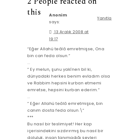
2 People reacted on
this
Anonim
Yanıtla
says:
13 Aralık 2008 at
19:17
“Eğer Allahü teâlâ emretmişse, Ona
bin can feda olsun.”
…
” Ey melun, şunu yakînen bil ki,
dünyadaki herkes benim evladım olsa
ve Rabbim hepsini kurban etmemi
emretse, hepsini kurban ederim.”
…
” Eğer Allahü teâlâ emretmişse, bin
canım dosta feda olsun.\”
***
Bu nasıl bir teslimiyet! Her kap
içerisindekini sızdırırmış bu nasıl bir
doluluk, insan tanımadığı şeyleri