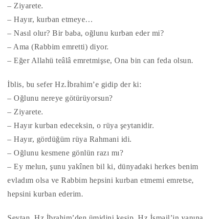
– Ziyarete.
– Hayır, kurban etmeye…
– Nasıl olur? Bir baba, oğlunu kurban eder mi?
– Ama (Rabbim emretti) diyor.
– Eğer Allahü teâlâ emretmişse, Ona bin can feda olsun.
İblis, bu sefer Hz.İbrahim’e gidip der ki:
– Oğlunu nereye götürüyorsun?
– Ziyarete.
– Hayır kurban edeceksin, o rüya şeytanidir.
– Hayır, gördüğüm rüya Rahmani idi.
– Oğlunu kesmene gönlün razı mı?
– Ey melun, şunu yakînen bil ki, dünyadaki herkes benim
evladım olsa ve Rabbim hepsini kurban etmemi emretse,
hepsini kurban ederim.
Şeytan, Hz.İbrahim’den ümidini kesip, Hz.İsmail’in yanına