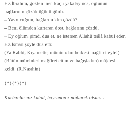
Hz.İbrahim, gökten inen koçu yakalayınca, oğlunun
bağlarının çözüldüğünü görür.
– Yavrucuğum, bağlarını kim çözdü?
– Beni ölümden kurtaran dost, bağlarımı çözdü.
– Ey oğlum, şimdi dua et, ne istersen Allahü teâlâ kabul eder.
Hz.İsmail şöyle dua etti:
(Ya Rabbi, Kıyamette, mümin olan herkesi mağfiret eyle!)
(Bütün müminleri mağfiret ettim ve bağışladım) müjdesi
geldi. (R.Nasıhin)
{*}{*}{*}
Kurbanlarınız kabul, bayramınız mübarek olsun…