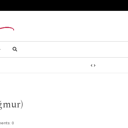
ağmur)
ents:
0