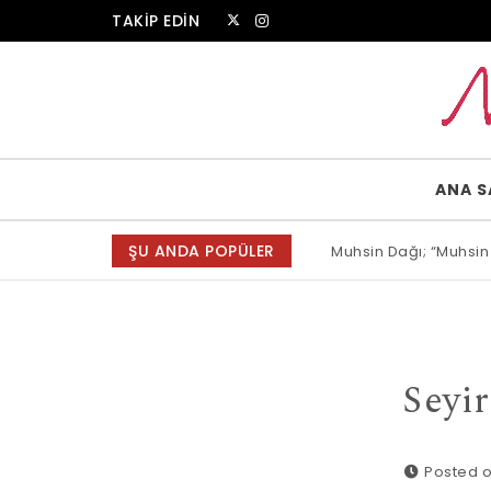
Skip to content
TAKİP EDİN
Muammer Erkul Web Sitesi
ANA S
ŞU ANDA POPÜLER
Muhsin Dağı; “Muhsin
Seyir
Posted o