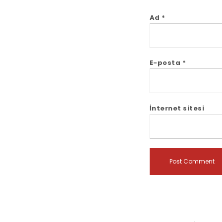
Ad
*
E-posta
*
İnternet sitesi