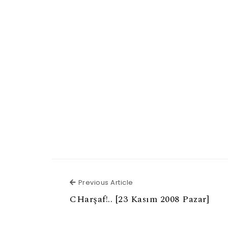
Previous Article
Previous Article
CHar­şaf!.. [23 Kasım 2008 Pazar]