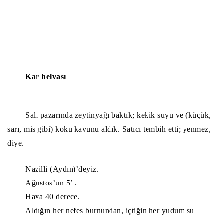
Kar helvası
Salı pazarında zeytinyağı baktık; kekik suyu ve (küçük,
sarı, mis gibi) koku kavunu aldık. Satıcı tembih etti; yenmez,
diye.
Nazilli (Aydın)’deyiz.
Ağustos’un 5’i.
Hava 40 derece.
Aldığın her nefes burnundan, içtiğin her yudum su