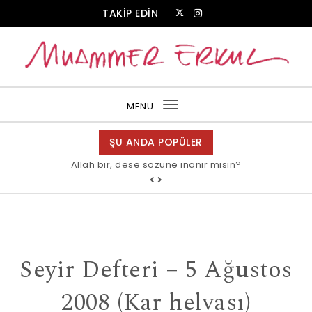
Skip to content
TAKİP EDİN
Muammer Erkul Web Sitesi
MENU
Toggle
navigation
ŞU ANDA POPÜLER
Allah bir, dese sözüne inanır mısın?
Seyir Defteri – 5 Ağustos
2008 (Kar helvası)