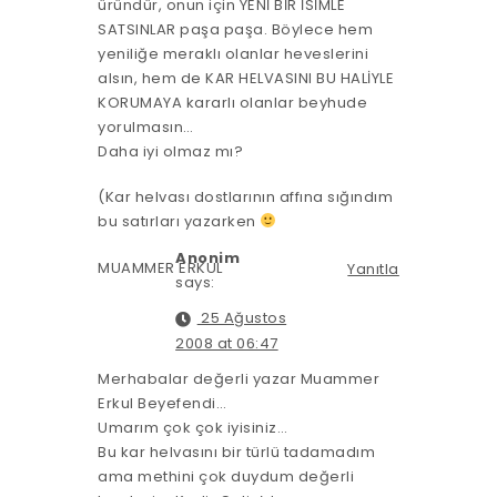
üründür, onun için YENİ BİR İSİMLE
SATSINLAR paşa paşa. Böylece hem
yeniliğe meraklı olanlar heveslerini
alsın, hem de KAR HELVASINI BU HALİYLE
KORUMAYA kararlı olanlar beyhude
yorulmasın…
Daha iyi olmaz mı?
(Kar helvası dostlarının affına sığındım
bu satırları yazarken
Anonim
MUAMMER ERKUL
Yanıtla
says:
25 Ağustos
2008 at 06:47
Merhabalar değerli yazar Muammer
Erkul Beyefendi…
Umarım çok çok iyisiniz…
Bu kar helvasını bir türlü tadamadım
ama methini çok duydum değerli