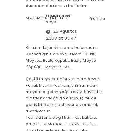
dua eder dualarınızı beklerim.
muammer
MASUM HATTATOĞLU
Yanıtla
says:
25 Ağustos
2008 at 05:47
Bir isim düşündüm ama bulamadım
bahsettiğiniz gıdaya: Kıvamlı Buzlu
Meyve… Buzlu Köpük… Buzlu Meyve
Köpüğü… Meybuz… vs…
Çeşitli meyvelerle buzun neredeyse
köpük kıvamında karıştırılmasından
meydana gelen yoğun sıvıyı büyük bir
plastik bardağa doldurup, içine de
geniş bir kamış batırıyorlar; emerek
tüketiyorsun.
Tadı da fena değil hani, kat kat tad,
ama BU NESNE KAR HELVASI DEĞİİİL!..
Buna kar helvası demek yanlış!..