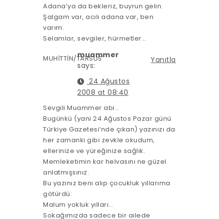
Adana’ya da bekleriz, buyrun gelin.
Şalgam var, acılı adana var, ben
varım.
Selamlar, sevgiler, hürmetler…
muammer
MUHİTTİN/TARSUS
Yanıtla
says:
24 Ağustos
2008 at 08:40
Sevgili Muammer abi…
Bugünkü (yani 24 Ağustos Pazar günü
Türkiye Gazetesi’nde çıkan) yazınızı da
her zamanki gibi zevkle okudum,
ellerinize ve yüreğinize sağlık.
Memleketimin kar helvasını ne güzel
anlatmışsınız.
Bu yazınız beni alıp çocukluk yıllarıma
götürdü:
Malum yokluk yılları…
Sokağımızda sadece bir ailede