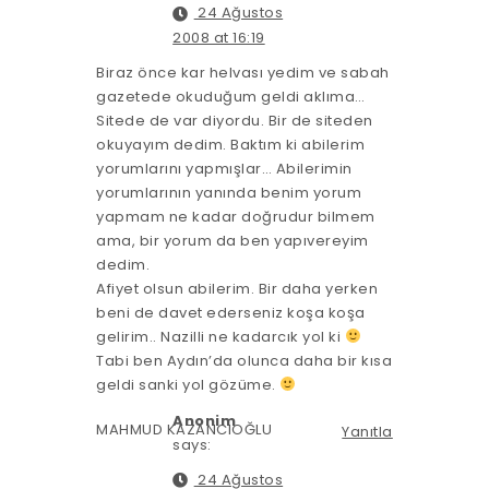
24 Ağustos
2008 at 16:19
Biraz önce kar helvası yedim ve sabah
gazetede okuduğum geldi aklıma…
Sitede de var diyordu. Bir de siteden
okuyayım dedim. Baktım ki abilerim
yorumlarını yapmışlar… Abilerimin
yorumlarının yanında benim yorum
yapmam ne kadar doğrudur bilmem
ama, bir yorum da ben yapıvereyim
dedim.
Afiyet olsun abilerim. Bir daha yerken
beni de davet ederseniz koşa koşa
gelirim.. Nazilli ne kadarcık yol ki
Tabi ben Aydın’da olunca daha bir kısa
geldi sanki yol gözüme.
Anonim
MAHMUD KAZANCIOĞLU
Yanıtla
says:
24 Ağustos