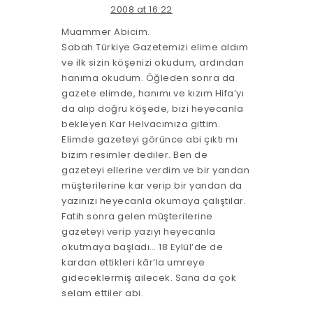
2008 at 16:22
Muammer Abicim.
Sabah Türkiye Gazetemizi elime aldım
ve ilk sizin köşenizi okudum, ardından
hanıma okudum. Öğleden sonra da
gazete elimde, hanımı ve kızım Hifa’yı
da alıp doğru köşede, bizi heyecanla
bekleyen Kar Helvacımıza gittim.
Elimde gazeteyi görünce abi çıktı mı
bizim resimler dediler. Ben de
gazeteyi ellerine verdim ve bir yandan
müşterilerine kar verip bir yandan da
yazınızı heyecanla okumaya çalıştılar.
Fatih sonra gelen müşterilerine
gazeteyi verip yazıyı heyecanla
okutmaya başladı… 18 Eylül’de de
kardan ettikleri kâr’la umreye
gideceklermiş ailecek. Sana da çok
selam ettiler abi.