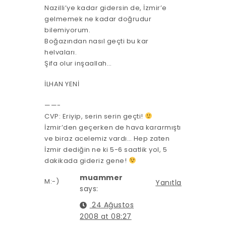
Nazilli’ye kadar gidersin de, İzmir’e
gelmemek ne kadar doğrudur
bilemiyorum.
Boğazından nasıl geçti bu kar
helvaları.
Şifa olur inşaallah…
İLHAN YENİ
——-
CVP: Eriyip, serin serin geçti!
İzmir’den geçerken de hava kararmıştı
ve biraz acelemiz vardı… Hep zaten
İzmir dediğin ne ki 5-6 saatlik yol, 5
dakikada gideriz gene!
muammer
M:-)
Yanıtla
says:
24 Ağustos
2008 at 08:27