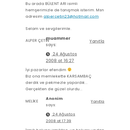
Bu arada BÜLENT ARI isimli
hemşerimizle de tanışmak isterim. Msn
adresim
alpercetin23@hotmail.com
Selam ve sevgilerimle.
muammer
ALPER ÇETİN
Yanıtla
says:
24 Ağustos
2008 at 16:27
İyi pazarlar efendim
Biz ona memlekette KARSAMBAÇ
derdik ve pekmezle yapardık…
Gerçekten de güzel olurdu…
Anonim
MELİKE
Yanıtla
says:
24 Ağustos
2008 at 17:39