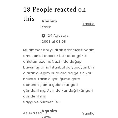
18 People reacted on
this
Anonim
Yanıtla
says:
24 Ağustos
2008 at 08:08
Muammer abi yıllardır karhelvası yerim
ama, anlat deseler bu kadar güzel
anlatamazdım. Nazilli’de doğup,
büyümüş ama İstanbul’da yaşayan biri
olarak dileğim buralara da gelsin kar
helvası. Lakin duyduğuma göre
denenmiş ama gelen kar geri
gönderilmiş. Aslında kar değil kâr geri
gönderilmiş.
Saygı ve hürmet ile…
Anonim
AYHAN ÖZBEK
Yanıtla
says: