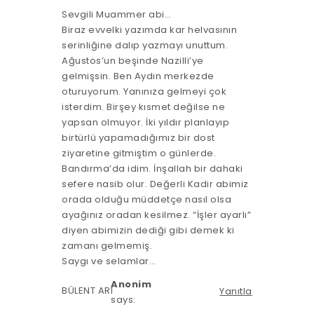
Sevgili Muammer abi…
Biraz evvelki yazımda kar helvasının
serinliğine dalıp yazmayı unuttum.
Ağustos’un beşinde Nazilli’ye
gelmişsin. Ben Aydın merkezde
oturuyorum. Yanınıza gelmeyi çok
isterdim. Birşey kısmet değilse ne
yapsan olmuyor. İki yıldır planlayıp
birtürlü yapamadığımız bir dost
ziyaretine gitmiştim o günlerde.
Bandırma’da idim. İnşallah bir dahaki
sefere nasib olur. Değerli Kadir abimiz
orada olduğu müddetçe nasıl olsa
ayağınız oradan kesilmez. “İşler ayarlı”
diyen abimizin dediği gibi demek ki
zamanı gelmemiş.
Saygı ve selamlar…
Anonim
BÜLENT ARI
Yanıtla
says: