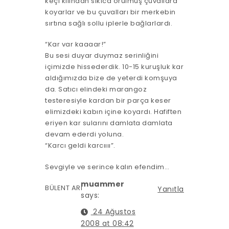
keçi kılından sıkıca örülmüş çuvallara
koyarlar ve bu çuvalları bir merkebin
sırtına sağlı sollu iplerle bağlarlardı.
“Kar var kaaaar!”
Bu sesi duyar duymaz serinliğini
içimizde hissederdik. 10-15 kuruşluk kar
aldığımızda bize de yeterdi komşuya
da. Satıcı elindeki marangoz
testeresiyle kardan bir parça keser
elimizdeki kabın içine koyardı. Hafiften
eriyen kar sularını damlata damlata
devam ederdi yoluna.
“Karcı geldi karcıııı”.
Sevgiyle ve serince kalın efendim…
muammer
BÜLENT ARI
Yanıtla
says:
24 Ağustos
2008 at 08:42