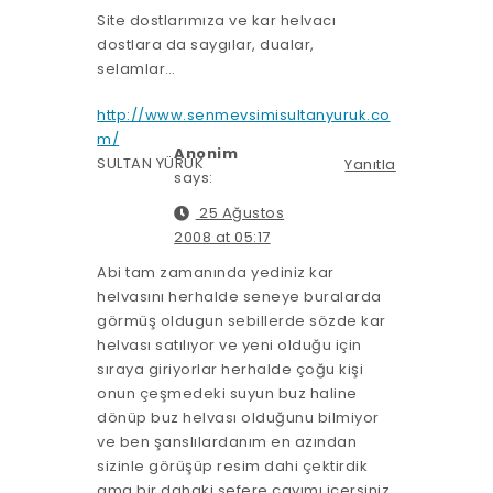
Site dostlarımıza ve kar helvacı
dostlara da saygılar, dualar,
selamlar…
http://www.senmevsimisultanyuruk.co
m/
Anonim
SULTAN YÜRÜK
Yanıtla
says:
25 Ağustos
2008 at 05:17
Abi tam zamanında yediniz kar
helvasını herhalde seneye buralarda
görmüş oldugun sebillerde sözde kar
helvası satılıyor ve yeni olduğu için
sıraya giriyorlar herhalde çoğu kişi
onun çeşmedeki suyun buz haline
dönüp buz helvası olduğunu bilmiyor
ve ben şanslılardanım en azından
sizinle görüşüp resim dahi çektirdik
ama bir dahaki sefere çayımı içersiniz