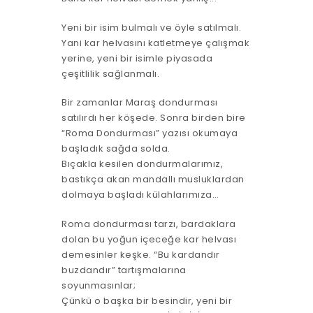
Yeni bir isim bulmalı ve öyle satılmalı.
Yani kar helvasını katletmeye çalışmak
yerine, yeni bir isimle piyasada
çeşitlilik sağlanmalı.
Bir zamanlar Maraş dondurması
satılırdı her köşede. Sonra birden bire
“Roma Dondurması” yazısı okumaya
başladık sağda solda.
Bıçakla kesilen dondurmalarımız,
bastıkça akan mandallı musluklardan
dolmaya başladı külahlarımıza…
Roma dondurması tarzı, bardaklara
dolan bu yoğun içeceğe kar helvası
demesinler keşke. “Bu kardandır
buzdandır” tartışmalarına
soyunmasınlar;
Çünkü o başka bir besindir, yeni bir