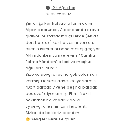
24 Ağustos
2008 at 08:14
Şimdi; şu kar helvacı ailenin adını
Alper’e sorunca, Alper anında oraya
gidiyor ve standart ölçülerde (en az
dört bardak) kar helvasını yerken,
ailenin isimlerini bana mesaj geçiyor.
Aklımda iken yazıvereyim; “Cumhur-
Fatma Yöndem” ailesi ve meşhur
oğulları “Fatih!..”
Size ve sevgi ailesine çok selamları
varmış. Herkesi davet ediyorlarmış.
“Dört bardak yiyene beşinci bardak
bedava” diyorlarmış. Ehh… Nazilli
hakikaten ne kadarlık yol ki…
Ey sevgi ailesinin tüm ferdleri!..
Sizleri de bekleriz efendim…
Sevgiler kere sevgiler