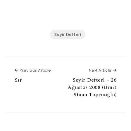
Seyir Defteri
Previous Article
Next Ar
Previous Article
Next Article
Sır
Seyir Defteri – 26
Ağustos 2008 (Ümit
Sinan Topçuoğlu)