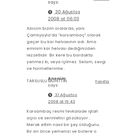
says:
30 Ağustos
2008 at 06:03
Abicim bizim oralarda, yani
Çamlıyayla’da “karsambaç” olarak
geçer bu kar helvasının adı. Ama
eminim kar helvası dediğinizden
lezzetlidir. Bir kere bu bardakta
yenmez ki, veya içilmez. Selam, sevgi
ve hürmetlerimle…
Anonim
TARSUSLU MUHİTTİN
Yanıtla
says:
31 Ağustos
2008 at 15:43
Karsambaç resmi fevkalade iştah
açıcı ve serinletici gözüküyor…
Merak ettim nasıl bir şey olduğunu…
Bir an önce yemenizi ve bizlere o