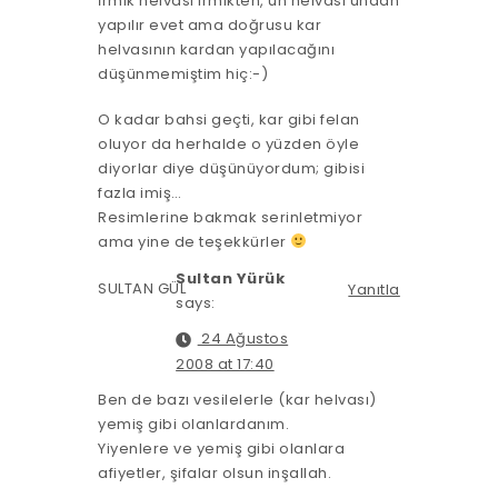
İrmik helvası irmikten, un helvası undan
yapılır evet ama doğrusu kar
helvasının kardan yapılacağını
düşünmemiştim hiç:-)
O kadar bahsi geçti, kar gibi felan
oluyor da herhalde o yüzden öyle
diyorlar diye düşünüyordum; gibisi
fazla imiş…
Resimlerine bakmak serinletmiyor
ama yine de teşekkürler
Sultan Yürük
SULTAN GÜL
Yanıtla
says:
24 Ağustos
2008 at 17:40
Ben de bazı vesilelerle (kar helvası)
yemiş gibi olanlardanım.
Yiyenlere ve yemiş gibi olanlara
afiyetler, şifalar olsun inşallah.