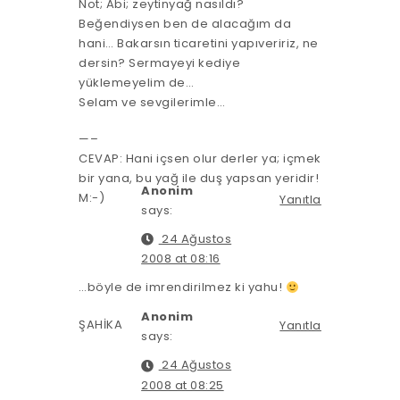
Not; Abi; zeytinyağ nasıldı?
Beğendiysen ben de alacağım da
hani… Bakarsın ticaretini yapıveririz, ne
dersin? Sermayeyi kediye
yüklemeyelim de…
Selam ve sevgilerimle…
—–
CEVAP: Hani içsen olur derler ya; içmek
bir yana, bu yağ ile duş yapsan yeridir!
Anonim
M:-)
Yanıtla
says:
24 Ağustos
2008 at 08:16
…böyle de imrendirilmez ki yahu!
Anonim
ŞAHİKA
Yanıtla
says:
24 Ağustos
2008 at 08:25