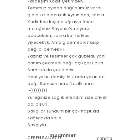
kardeşim Kadir Çetin’den…
Temmuz ayında düğünümüz vardı
gidip kız alacaktık Aydın’dan, sonra
Kadir kardeşime uğrayıp önce
meleğimiz Rayetsu’yu ziyaret
edecektim, sonra kar helvası
yiyecektik. Ama gidemedik nasip
değildi demek ki…
Yazınız ve resimler çok güzeldi, yani
canım çekmedi değil açıkçası, zira
Samsun da çok sıcak…
Hani yakın demişsiniz ama yakın da
değil Samsun nere Nazilli nere…
:-))))))))
Yüreğinize sağlık efendim size afiyet
bal olsun…
Saygılar sundum bir çok hoşlukla
sağlıcakla kalın…
Saygıyla…
muammer
CEREN BALOĞLU
Yanıtla