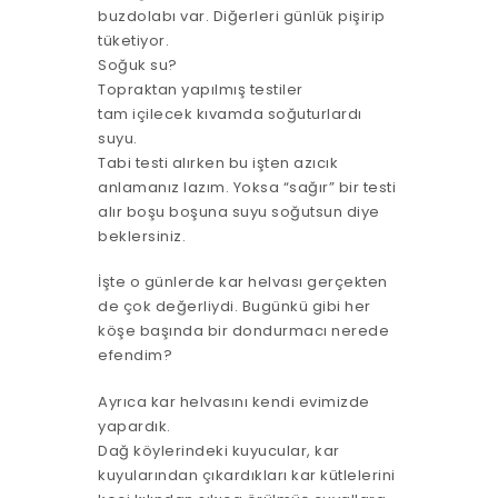
buzdolabı var. Diğerleri günlük pişirip
tüketiyor.
Soğuk su?
Topraktan yapılmış testiler
tam içilecek kıvamda soğuturlardı
suyu.
Tabi testi alırken bu işten azıcık
anlamanız lazım. Yoksa “sağır” bir testi
alır boşu boşuna suyu soğutsun diye
beklersiniz.
İşte o günlerde kar helvası gerçekten
de çok değerliydi. Bugünkü gibi her
köşe başında bir dondurmacı nerede
efendim?
Ayrıca kar helvasını kendi evimizde
yapardık.
Dağ köylerindeki kuyucular, kar
kuyularından çıkardıkları kar kütlelerini