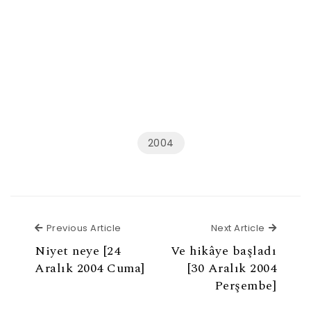
2004
Previous Article
Next Ar
Previous Article
Next Article
Niyet neye [24
Ve hikâye başladı
Aralık 2004 Cuma]
[30 Aralık 2004
Perşembe]