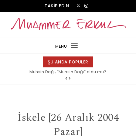
Skip to content
TAKİP EDİN
Muammer Erkul Web Sitesi
MENU
Toggle
navigation
ŞU ANDA POPÜLER
Muhsin Dağı; “Muhsin Dağı” oldu mu?
İskele [26 Aralık 2004
Pazar]