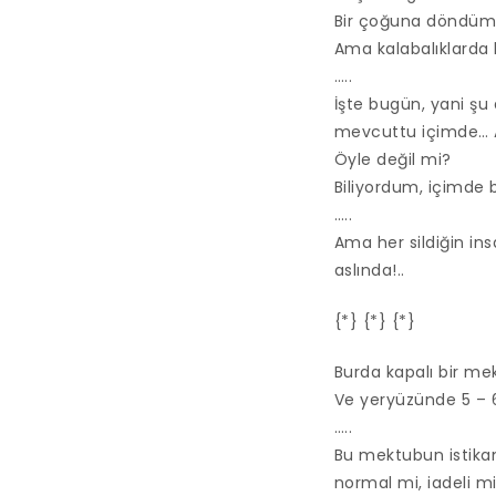
Bir çoğuna döndüm
Ama kalabalıklarda
…..
İşte bugün, yani şu
mevcuttu içimde… A
Öyle değil mi?
Biliyordum, içimde b
…..
Ama her sildiğin ins
aslında!..
{*} {*} {*}
Burda kapalı bir mek
Ve yeryüzünde 5 – 
…..
Bu mektubun istikam
normal mi, iadeli mi