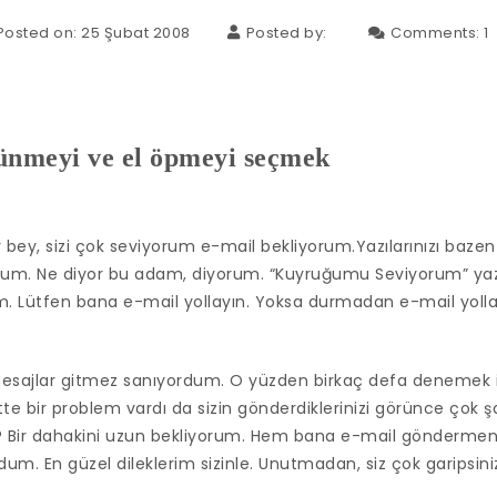
Posted on: 25 Şubat 2008
Posted by:
Comments:
1
ünmeyi ve el öpmeyi seçmek
y, sizi çok seviyorum e-mail bekliyorum.Yazılarınızı bazen
rum. Ne diyor bu adam, diyorum. “Kuyruğumu Seviyorum” yazı
um. Lütfen bana e-mail yollayın. Yoksa durmadan e-mail yolla
esajlar gitmez sanıyordum. O yüzden birkaç defa denemek i
te bir problem vardı da sizin gönderdiklerinizi görünce çok ş
 Bir dahakini uzun bekliyorum. Hem bana e-mail göndermeniz
m. En güzel dileklerim sizinle. Unutmadan, siz çok garipsiniz