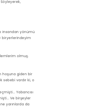
 Söyleyerek,
çok insandan yönümü
) biryerlerindeyim
blemlerim olmuş.
n hoşuna giden bir
sebebi vardır ki, o
eçmişti… Yabancısı
işti… Ve birşeyler
sine yarınlarda da