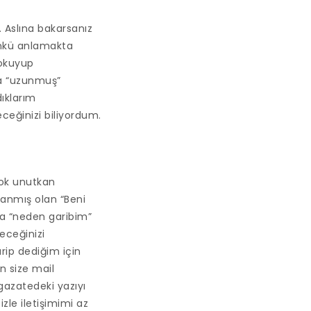
 Aslına bakarsanız
çünkü anlamakta
 okuyup
ma “uzunmuş”
ıklarım
ceğinizi biliyordum.
çok unutkan
anmış olan “Beni
na “neden garibim”
eceğinizi
rip dediğim için
 size mail
azatedeki yazıyı
zle iletişimimi az