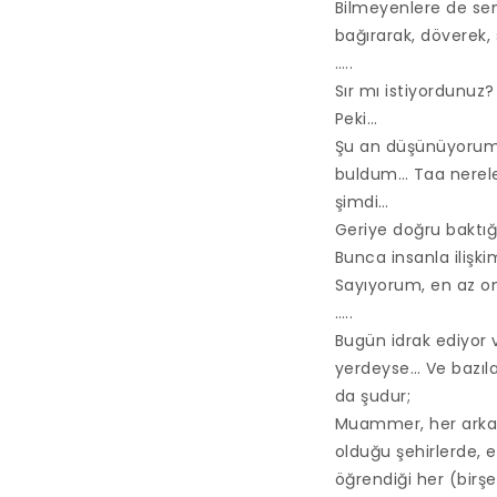
Bilmeyenlere de sen
bağırarak, döverek, 
…..
Sır mı istiyordunuz?
Peki…
Şu an düşünüyorum;
buldum… Taa nereler
şimdi…
Geriye doğru baktı
Bunca insanla ilişk
Sayıyorum, en az o
…..
Bugün idrak ediyor 
yerdeyse… Ve bazıla
da şudur;
Muammer, her arkas
olduğu şehirlerde, 
öğrendiği her (birşe