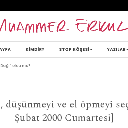
AYFA
KİMDİR?
STOP KÖŞESI
YAZILAR
 Dağı” oldu mu?
e inanır mısın?
, düşünmeyi ve el öpmeyi se
Şubat 2000 Cumartesi]