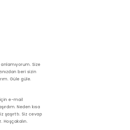
 anlamıyorum. Size
nızdan beri sizin
rım. Güle güle.
çin e-mail
aşırdım. Neden kısa
 şaşırttı. Siz cevap
. Hoşçakalın.