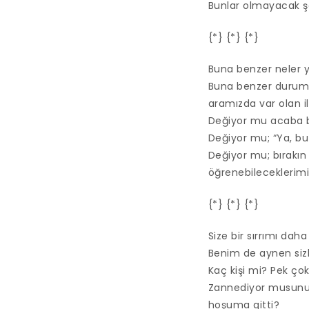
Bunlar olmayacak şey
{*} {*} {*}
Buna benzer neler y
Buna benzer durumla
aramızda var olan il
Değiyor mu acaba 
Değiyor mu; “Ya, b
Değiyor mu; bırakın 
öğrenebileceklerim
{*} {*} {*}
Size bir sırrımı dah
Benim de aynen sizl
Kaç kişi mi? Pek çok 
Zannediyor musunuz 
hoşuma gitti?