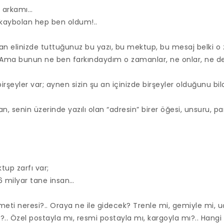
 arkamı…
 kaybolan hep ben oldum!..
 an elinizde tuttuğunuz bu yazı, bu mektup, bu mesaj belki
ma bunun ne ben farkındaydım o zamanlar, ne onlar, ne de
irşeyler var; aynen sizin şu an içinizde birşeyler olduğunu bild
an, senin üzerinde yazılı olan “adresin” birer öğesi, unsuru, 
tup zarfı var;
6 milyar tane insan…
eti neresi?.. Oraya ne ile gidecek? Trenle mi, gemiyle mi, uç
?.. Özel postayla mı, resmi postayla mı, kargoyla mı?.. Hangi