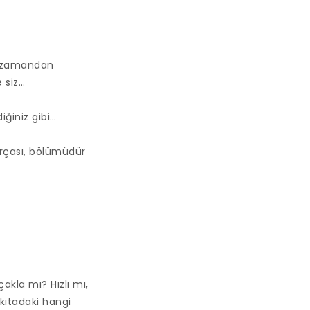
 o zamandan
 siz…
iğiniz gibi…
parçası, bölümüdür
akla mı? Hızlı mı,
 kıtadaki hangi