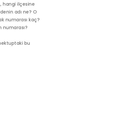
 hangi ilçesine
ddenin adı ne? O
kak numarası kaç?
ın numarası?
 mektuptaki bu