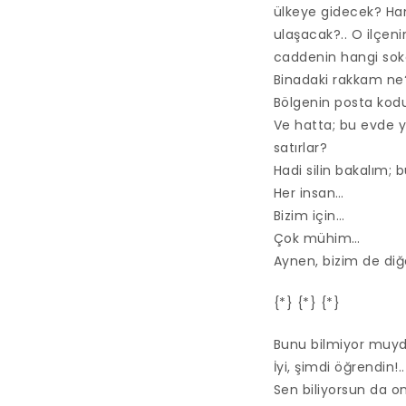
ülkeye gidecek? Han
ulaşacak?.. O ilçen
caddenin hangi sok
Binadaki rakkam ne
Bölgenin posta kodu
Ve hatta; bu evde y
satırlar?
Hadi silin bakalım; b
Her insan…
Bizim için…
Çok mühim…
Aynen, bizim de diğ
{*} {*} {*}
Bunu bilmiyor muy
İyi, şimdi öğrendin!..
Sen biliyorsun da on