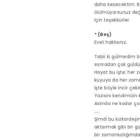
daha kesecektim. B
Gülmüyorsunuz deği
için teşekkürler.
* (Beş)
Evet haklısınız.
Tabii ki gülmedim 
sonradan çok güldü 
Hayat bu işte; her
kuyuya da her zam
İşte böyle incir çek
Yazısını kendimizin 
Aslında ne kadar ço
…..
Şimdi bu kızkardeşi
aktarmak gibi bir 
bir zamansızlığımda