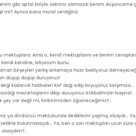
enim gibi aptal biriyle vaktiniz olamazdı benim düşünceme 
l mi? Ayrıca bana moral verdiğiniz
bu mektuplara. Ama o, kendi mektuplarını ve benim cevaplar
kendi kendine, biliyorum bunu.
 zaman birşeyleri yanlış anlamaya hazır bekliyoruz demeyec
an düşüp düşüp duruyoruz!
irdeği kadarcık habbeleri Kaf dağı edip koyuyoruz karşımıza…
kazıdığı mezartaşlarını dikip duruyoruz istikbalimizin başına!..
k şey var değil mi, biribirimizden öğreneceğimiz?..
miz ya dördüncü mektubunda dediklerini yapmış olsaydı… Ya, 
güzellikte bulunmasaydı… Ya, ben o son mektupları uzun sü
 olsaydım?..