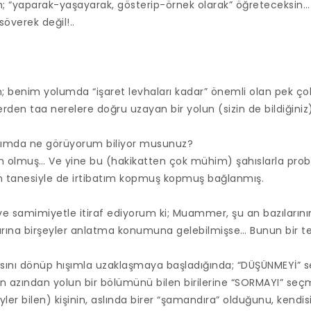
; “yaparak-yaşayarak, gösterip-örnek olarak” öğreteceksin…
söverek değil!..
 benim yolumda “işaret levhaları kadar” önemli olan pek 
den taa nerelere doğru uzayan bir yolun (sizin de bildiğiniz
ğımda ne görüyorum biliyor musunuz?
im olmuş… Ve yine bu (hakikatten çok mühim) şahıslarla pro
n tanesiyle de irtibatım kopmuş kopmuş bağlanmış.
ve samimiyetle itiraf ediyorum ki; Muammer, şu an bazılarını
rına birşeyler anlatma konumuna gelebilmişse… Bunun bir tek 
ını dönüp hışımla uzaklaşmaya başladığında; “DÜŞÜNMEYİ” s
en azından yolun bir bölümünü bilen birilerine “SORMAYI” seçm
yler bilen) kişinin, aslında birer “şamandıra” olduğunu, kendi