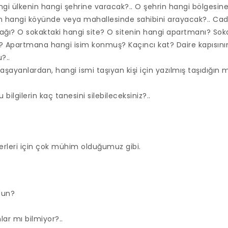
gi ülkenin hangi şehrine varacak?.. O şehrin hangi bölgesine,
in hangi köyünde veya mahallesinde sahibini arayacak?.. Ca
ağı? O sokaktaki hangi site? O sitenin hangi apartmanı? So
? Apartmana hangi isim konmuş? Kaçıncı kat? Daire kapısın
?..
aşayanlardan, hangi ismi taşıyan kişi için yazılmış taşıdığın
u bilgilerin kaç tanesini silebileceksiniz?..
erleri için çok mühim olduğumuz gibi.
dun?
lar mı bilmiyor?..