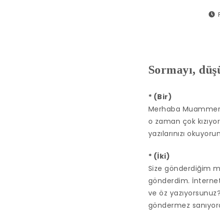
Sormayı, düş
* (Bir)
Merhaba Muammer be
o zaman çok kızıyo
yazılarınızı okuyor
* (İki)
Size gönderdiğim m
gönderdim. İnternet
ve öz yazıyorsunuz?
göndermez sanıyordu