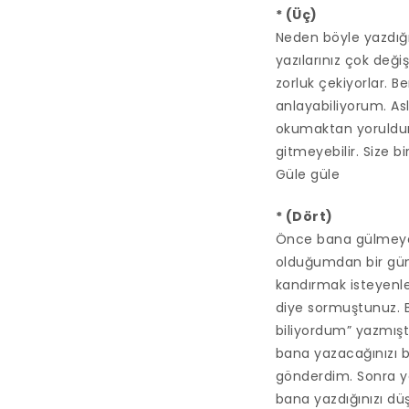
* (Üç)
Neden böyle yazdığı
yazılarınız çok deği
zorluk çekiyorlar.
anlayabiliyorum. As
okumaktan yoruldum.
gitmeyebilir. Size 
Güle güle
* (Dört)
Önce bana gülmeyece
olduğumdan bir gün
kandırmak isteyenle
diye sormuştunuz. B
biliyordum” yazmışt
bana yazacağınızı 
gönderdim. Sonra 
bana yazdığınızı düş