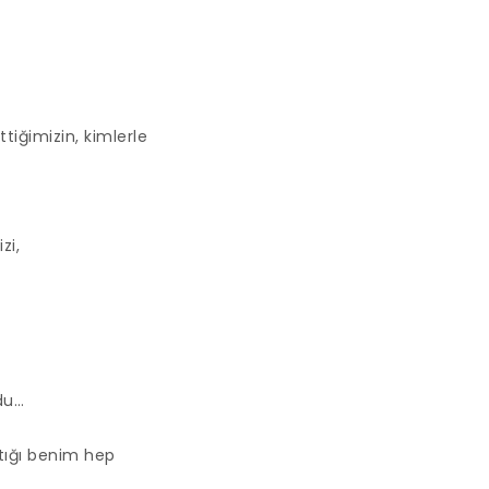
tiğimizin, kimlerle
zi,
du…
ştığı benim hep