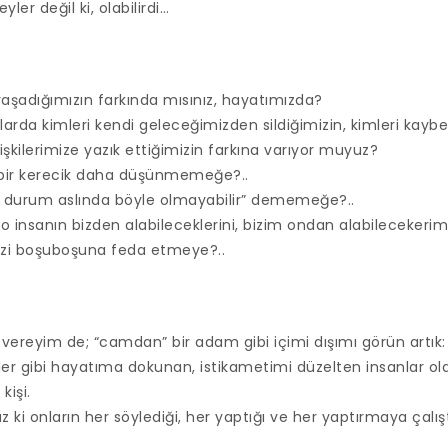
ler değil ki, olabilirdi…
aşadığımızın farkında mısınız, hayatımızda?
rda kimleri kendi geleceğimizden sildiğimizin, kimleri kaybet
işkilerimize yazık ettiğimizin farkına varıyor muyuz?
bir kerecik daha düşünmemeğe?..
u durum aslında böyle olmayabilir” dememeğe?..
o insanın bizden alabileceklerini, bizim ondan alabilecekerimi
izi boşuboşuna feda etmeye?..
a vereyim de; “camdan” bir adam gibi içimi dışımı görün artık:
er gibi hayatıma dokunan, istikametimi düzelten insanlar ol
kişi.
ki onların her söylediği, her yaptığı ve her yaptırmaya çalı