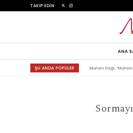
Skip to content
TAKİP EDİN
Muammer Erkul Web Sitesi
ANA S
ŞU ANDA POPÜLER
Muhsin Dağı; “Muhsin
Allah bir, dese sözün
Sormayı