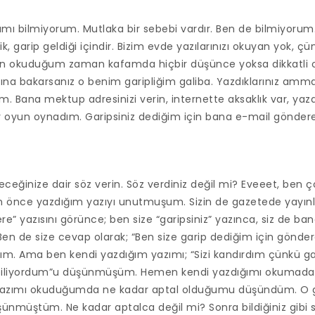
mı bilmiyorum. Mutlaka bir sebebi vardır. Ben de bilmiyorum.
şik, garip geldiği içindir. Bizim evde yazılarınızı okuyan yok, 
 Ben okuduğum zaman kafamda hiçbir düşünce yoksa dikkatli
lına bakarsanız o benim garipliğim galiba. Yazdıklarınız am
 Bana mektup adresinizi verin, internette aksaklık var, yazd
bir oyun oynadım. Garipsiniz dediğim için bana e-mail göndere
ğinize dair söz verin. Söz verdiniz değil mi? Eveeet, ben 
 önce yazdığım yazıyı unutmuşum. Sizin de gazetede yayınl
re” yazısını görünce; ben size “garipsiniz” yazınca, siz de ba
en de size cevap olarak; “Ben size garip dediğim için gönder
ım. Ama ben kendi yazdığım yazımı; “Sizi kandırdım çünkü ga
biliyordum”u düşünmüşüm. Hemen kendi yazdığımı okumadan
yazımı okuduğumda ne kadar aptal olduğumu düşündüm. O g
ünmüştüm. Ne kadar aptalca değil mi? Sonra bildiğiniz gibi si