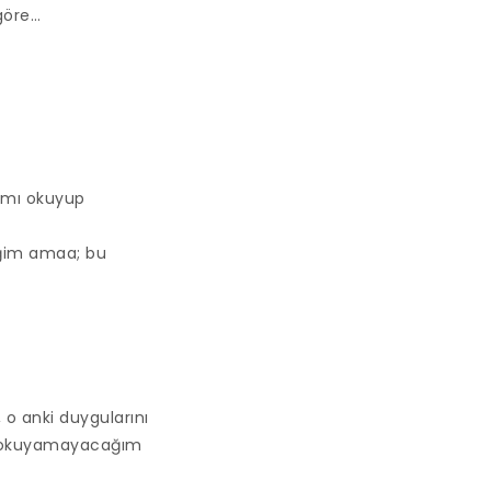
göre…
ımı okuyup
eğim amaa; bu
o anki duygularını
re okuyamayacağım