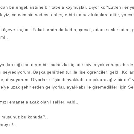
dan bir engel, üstüne bir tabela koymuşlar. Diyor ki: “Lütfen iler
ideyiz, ve caminin sadece onbeşte biri namaz kılanlara aittir, ya cam
 köşeye kaçtım. Fakat orada da kadın, çocuk, adam seslerinden, 
m!..
yal kırıklığı mı, derin bir mutsuzluk içinde miyim yoksa hepsi bird
ı seyrediyorum. Başka şehirden tur ile lise öğrencileri geldi. Kolla
r, duyuyorum. Diyorlar ki “şimdi ayakkabı mı çıkaracağız bir de”
ne’ye uzak şehirlerden geliyorlar, ayakkabı ile giremedikleri için S
ızı emanet alacak olan liseliler, vah!..
r musunuz bu konuda?..
meyin!..