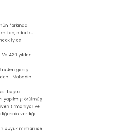
ünün farkında
am karşındadır…
ncak iyice
… Ve 430 yıldan
etreden geniş…
inden… Mabedin
kisi başka
ı yapılmış; örülmüş
iven tırmanıyor ve
diğerinin vardığı
 en büyük mimarı ise