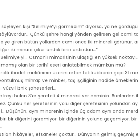
 söyleyen kişi “Selimiye’yi görmedim” diyorsa, ya ne gördüğ
 söylüyordur… Çünkü şehre hangi yönden gelirsen gel cami t
rne’ye giren bütün yollardan cami önce iki minareli görünür, a
iğer iki minare çıkar öndekilerin ardından…”
an Selimiye’yi… Osmanlı mimarisinin ulaştığı en yüksek noktayı
lamamış olan bir tarihî eseri anlatabilmek mümkün mü?
elik ibadet mekânının üzerini örten tek kubbenin çapı 31 m
ntulmuş mihrap ve minber, taş işçiliğinin nadide örnekler
6. yüzyıl İznik şaheserleri…
metreyi bulan 3’er şerefeli 4 minaresi var caminin. Bunlardan i
. Çünkü her şerefesinin yolu diğer şerefesinin yolundan ayr
ibi… Düşünün, aynı minarenin içinde üç adam aynı anda merd
ri bir diğerini göremiyor, bir diğerinin yoluna geçemiyor, bir 
…
anlatılan hikâyeler, efsaneler çoktur… Dünyanın gelmiş geçmiş