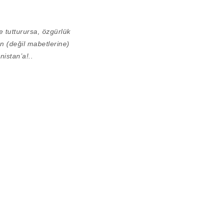
ye tutturursa, özgürlük
n (değil mabetlerine)
nistan’a!..