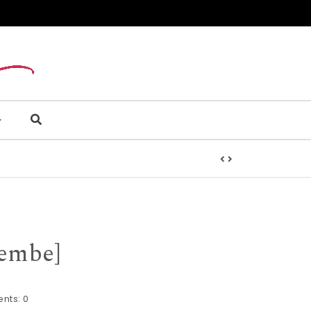
şembe]
nts:
0