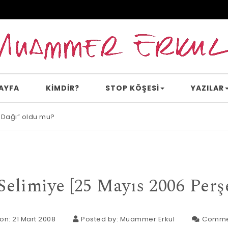
AYFA
KİMDİR?
STOP KÖŞESI
YAZILAR
 Dağı” oldu mu?
e inanır mısın?
Selimiye [25 Mayıs 2006 Per
on: 21 Mart 2008
Posted by:
Muammer Erkul
Comme