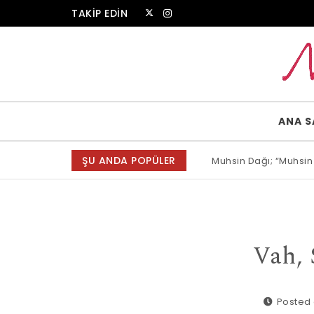
Skip to content
TAKİP EDİN
Muammer Erkul Web Sitesi
ANA S
ŞU ANDA POPÜLER
Muhsin Dağı; “Muhsin
Allah bir, dese sözün
Vah, 
Posted 