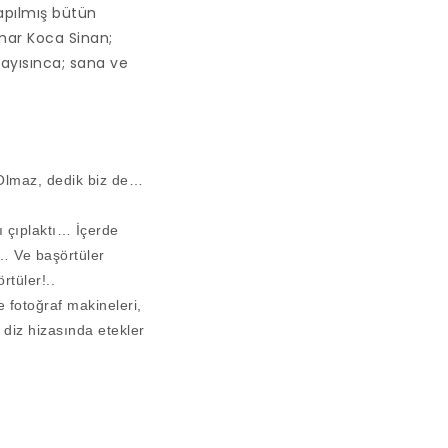
yapılmış bütün
imar Koca Sinan;
sayısınca; sana ve
Olmaz, dedik biz de…
ı çıplaktı… İçerde
… Ve başörtüler
rtüler!..
e fotoğraf makineleri,
 diz hizasında etekler