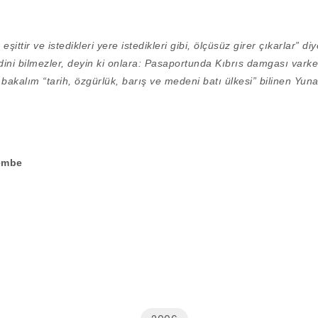
şittir ve istedikleri yere istedikleri gibi, ölçüsüz girer çıkarlar” di
ni bilmezler, deyin ki onlara: Pasaportunda Kıbrıs damgası varke
 bakalım “tarih, özgürlük, barış ve medeni batı ülkesi” bilinen Yuna
embe