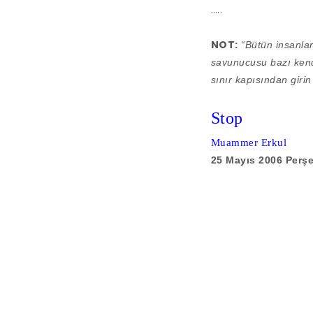
…..
NOT:
“Bütün insanlar e
savunucusu bazı kendi
sınır kapısından girin
Stop
Muammer Erkul
25 Mayıs 2006 Perş