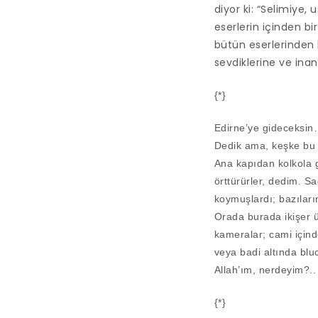
diyor ki: “Selimiye,
eserlerin içinden bi
bütün eserlerinden 
sevdiklerine ve inan
{*}
Edirne’ye gideceksin
Dedik ama, keşke bu 
Ana kapıdan kolkola gi
örttürürler, dedim. 
koymuşlardı; bazıları
Orada burada ikişer ü
kameralar; cami içinde
veya badi altında blu
Allah’ım, nerdeyim?..
{*}