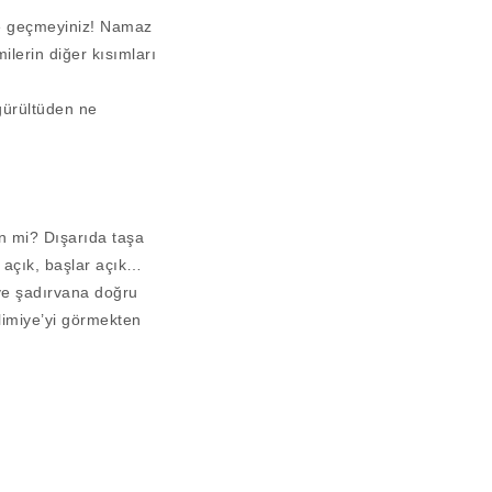
iye geçmeyiniz! Namaz
ilerin diğer kısımları
gürültüden ne
en mi? Dışarıda taşa
r açık, başlar açık…
 ve şadırvana doğru
elimiye’yi görmekten