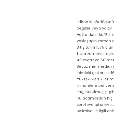
Edirne’yi gördüğünü
değildir veya yalan
Hatta denir ki; “Edi
yaklaştığın zaman d
Bitiş tarihi 1575 ol
fazla zamandır aşı
40 metreye 60 metr
Beyaz mermerden yo
içindeki çiniler ise 1
Yükseklikleri 71’er 
minarelere benzemez
saç, burulmuş ip g
bu adamlardan hiç bi
şerefeye çıkamıyor
Selimiye ile ilgili 