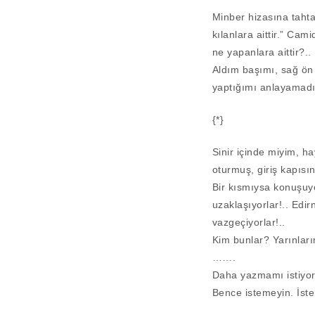
Minber hizasına tahta
kılanlara aittir.” Cam
ne yapanlara aittir?..
Aldım başımı, sağ ön
yaptığımı anlayamadı
{*}
Sinir içinde miyim, ha
oturmuş, giriş kapısın
Bir kısmıysa konuşuyo
uzaklaşıyorlar!.. Edir
vazgeçiyorlar!..
Kim bunlar? Yarınlarım
…….
Daha yazmamı istiyo
Bence istemeyin. İste