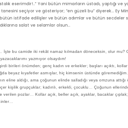
 ustalık eserimdir!..” Yani bütün mimarların üstadı, yaptığı ve 
r tanesini seçiyor ve gösteriyor; “en güzeli bu” diyerek… Ey M
bütün istifade edilişler ve bütün adımlar ve bütün secdeler 
dıklarına salat ve selamlar olsun…
… İşte bu camide iki rekât namaz kılmadan döneceksin, olur mu? 
yazacaklarımı yazmıyor olsaydım!
rdi birileri önümden; genç kadın ve erkekler; başları açıktı, kollar
Sağda beyaz kıyafetler asmışlar, hiç kimsenin üstünde göremediğim
nın eline aldığı, ama çoğunun elinde salladığı veya omzuna attığı ö
çer kişilik grupçuklar; kadınlı, erkekli, çocuklu… Çoğunun ellerind
 verilen pozlar… Kollar açık, beller açık, ayaklar, bacaklar çıplak;
cinler…