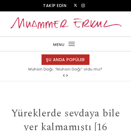
Skip to content
TAKİP EDİN
Muammer Erkul Web Sitesi
MENU
Toggle
navigation
ŞU ANDA POPÜLER
Muhsin Dağı; “Muhsin Dağı” oldu mu?
Yüreklerde sevdaya bile
yer kalmamıştı [16