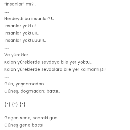
“İnsanlar” mı?..
…..
Nerdeydi bu insanlar?!..
İnsanlar yoktu!..
İnsanlar yoktu!!..
İnsanlar yoktuuu!!!..
…..
Ve yürekler…
Kalan yüreklerde sevdaya bile yer yoktu…
Kalan yüreklerde sevdalara bile yer kalmamıştı!
…..
Gün, yaşanmadan…
Güneş, doğmadan; battı!..
{*} {*} {*}
Geçen sene, sonraki gün…
Güneş gene battı!