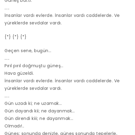
Güneş battı.
…..
İnsanlar vardı evlerde. İnsanlar vardı caddelerde. Ve
yüreklerde sevdalar vardı.
{*} {*} {*}
Geçen sene, bugün…
…..
Pırıl pırıl doğmuştu güneş…
Hava güzeldi.
İnsanlar vardı evlerde. İnsanlar vardı caddelerde. Ve
yüreklerde sevdalar vardı.
…..
Gün uzadı ki; ne uzamak…
Gün dayandı kii; ne dayanmak…
Gün direndi kiii; ne dayanmak…
Olmadı!..
Güneş; sonunda denizle, güneş sonunda tepelerle,