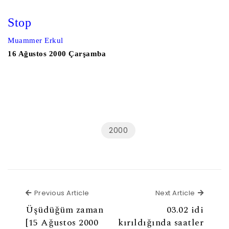
Stop
Muammer Erkul
16 Ağustos 2000 Çarşamba
2000
Previous Article
Next Ar
Previous Article
Next Article
Üşüdüğüm zaman
03.02 idi
[15 Ağustos 2000
kırıldığında saatler