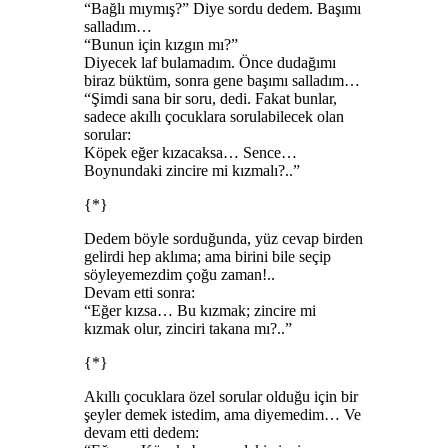
“Bağlı mıymış?” Diye sordu dedem. Başımı
salladım…
“Bunun için kızgın mı?”
Diyecek laf bulamadım. Önce dudağımı
biraz büktüm, sonra gene başımı salladım…
“Şimdi sana bir soru, dedi. Fakat bunlar,
sadece akıllı çocuklara sorulabilecek olan
sorular:
Köpek eğer kızacaksa… Sence…
Boynundaki zincire mi kızmalı?..”
{*}
Dedem böyle sorduğunda, yüz cevap birden
gelirdi hep aklıma; ama birini bile seçip
söyleyemezdim çoğu zaman!..
Devam etti sonra:
“Eğer kızsa… Bu kızmak; zincire mi
kızmak olur, zinciri takana mı?..”
{*}
Akıllı çocuklara özel sorular olduğu için bir
şeyler demek istedim, ama diyemedim… Ve
devam etti dedem: