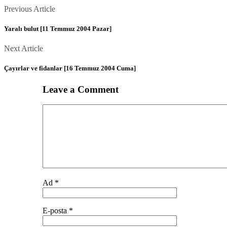
Posts
Previous
Previous Article
Article
navigation
Yaralı bulut [11 Temmuz 2004 Pazar]
Next
Next Article
Article
Çayırlar ve fidanlar [16 Temmuz 2004 Cuma]
Leave a Comment
Comment
Ad
*
E-posta
*