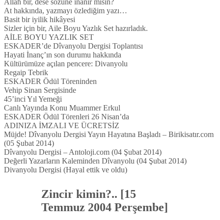
Allah bir, dese sözüne inanır mısın?
At hakkında, yazmayı özlediğim yazı…
Basit bir iyilik hikâyesi
Sizler için bir, Aile Boyu Yazlık Set hazırladık.
AİLE BOYU YAZLIK SET
ESKADER’de Dîvanyolu Dergisi Toplantısı
Hayati İnanç’ın son durumu hakkında
Kültürümüze açılan pencere: Divanyolu
Regaip Tebrik
ESKADER Ödül Töreninden
Vehip Sinan Sergisinde
45’inci Yıl Yemeği
Canlı Yayında Konu Muammer Erkul
ESKADER Ödül Törenleri 26 Nisan’da
ADINIZA İMZALI VE ÜCRETSİZ
Müjde! Dîvanyolu Dergisi Yayın Hayatına Başladı – Birikisatır.com
(05 Şubat 2014)
Dîvanyolu Dergisi – Antoloji.com (04 Şubat 2014)
Değerli Yazarların Kaleminden Dîvanyolu (04 Şubat 2014)
Divanyolu Dergisi (Hayal ettik ve oldu)
Zincir kimin?.. [15
Temmuz 2004 Perşembe]