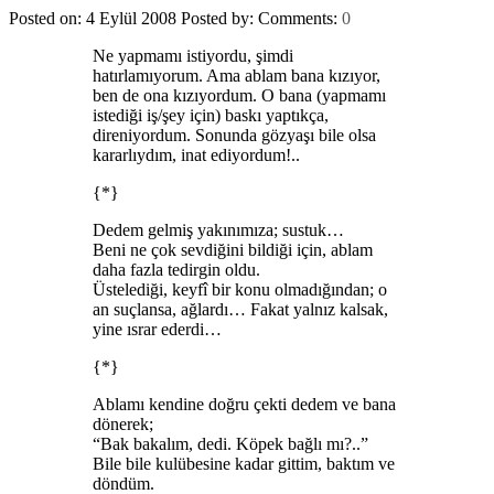
Posted on: 4 Eylül 2008
Posted by:
Comments:
0
Ne yapmamı istiyordu, şimdi
hatırlamıyorum. Ama ablam bana kızıyor,
ben de ona kızıyordum. O bana (yapmamı
istediği iş/şey için) baskı yaptıkça,
direniyordum. Sonunda gözyaşı bile olsa
kararlıydım, inat ediyordum!..
{*}
Dedem gelmiş yakınımıza; sustuk…
Beni ne çok sevdiğini bildiği için, ablam
daha fazla tedirgin oldu.
Üstelediği, keyfî bir konu olmadığından; o
an suçlansa, ağlardı… Fakat yalnız kalsak,
yine ısrar ederdi…
{*}
Ablamı kendine doğru çekti dedem ve bana
dönerek;
“Bak bakalım, dedi. Köpek bağlı mı?..”
Bile bile kulübesine kadar gittim, baktım ve
döndüm.