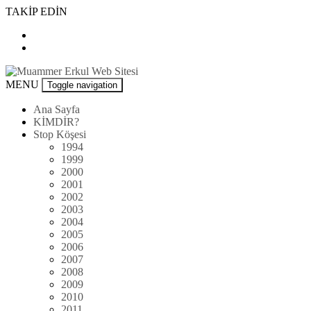
Skip
TAKİP EDİN
to
content
Muammer
MENU
Toggle navigation
Erkul
Web
Ana Sayfa
Sitesi
KİMDİR?
Stop Köşesi
1994
1999
2000
2001
2002
2003
2004
2005
2006
2007
2008
2009
2010
2011