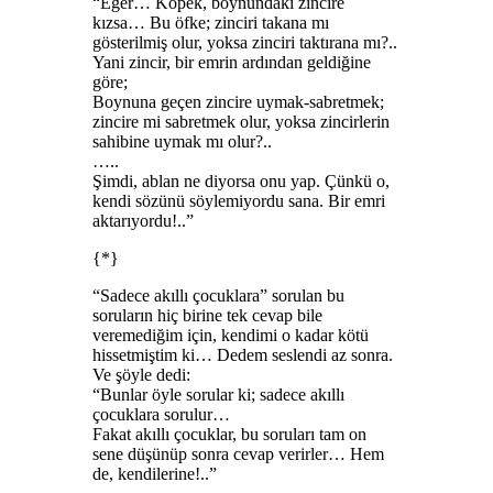
“Eğer… Köpek, boynundaki zincire
kızsa… Bu öfke; zinciri takana mı
gösterilmiş olur, yoksa zinciri taktırana mı?..
Yani zincir, bir emrin ardından geldiğine
göre;
Boynuna geçen zincire uymak-sabretmek;
zincire mi sabretmek olur, yoksa zincirlerin
sahibine uymak mı olur?..
…..
Şimdi, ablan ne diyorsa onu yap. Çünkü o,
kendi sözünü söylemiyordu sana. Bir emri
aktarıyordu!..”
{*}
“Sadece akıllı çocuklara” sorulan bu
soruların hiç birine tek cevap bile
veremediğim için, kendimi o kadar kötü
hissetmiştim ki… Dedem seslendi az sonra.
Ve şöyle dedi:
“Bunlar öyle sorular ki; sadece akıllı
çocuklara sorulur…
Fakat akıllı çocuklar, bu soruları tam on
sene düşünüp sonra cevap verirler… Hem
de, kendilerine!..”