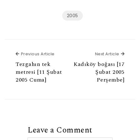
2005
Previous Article
Next Ar
Previous Article
Next Article
Tezgahın tek
Kadıköy boğası [17
metresi [11 Şubat
Şubat 2005
2005 Cuma]
Perşembe]
Leave a Comment