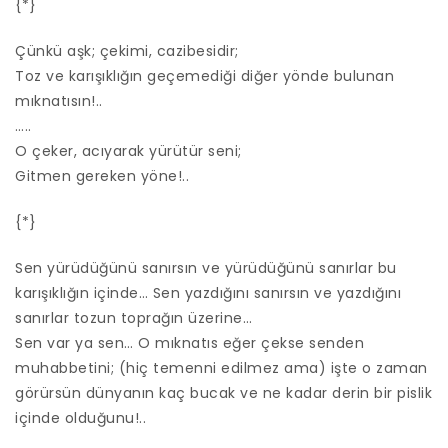
{*}
Çünkü aşk; çekimi, cazibesidir;
Toz ve karışıklığın geçemediği diğer yönde bulunan
mıknatısın!..
…..
O çeker, acıyarak yürütür seni;
Gitmen gereken yöne!..
{*}
Sen yürüdüğünü sanırsın ve yürüdüğünü sanırlar bu
karışıklığın içinde… Sen yazdığını sanırsın ve yazdığını
sanırlar tozun toprağın üzerine…
Sen var ya sen… O mıknatıs eğer çekse senden
muhabbetini; (hiç temenni edilmez ama) işte o zaman
görürsün dünyanın kaç bucak ve ne kadar derin bir pislik
içinde olduğunu!..