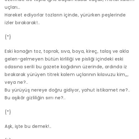
uçları…
Hareket ediyorlar tozların içinde, yürürken peşlerinde
izler bırakarak!..
{*}
Eski konağın toz, toprak, sıva, boya, kireç, talaş ve akla
gelen-gelmeyen bütün kirliliği ve pisliği içindeki eski
odasına serili bu gazete kağıdının üzerinde, ardında iz
bırakarak yürüyen titrek kalem uçlarının kılavuzu kim,,,
veya ne?..
Bu yürüyüş nereye doğru gidiyor, yahut istikamet ne?..
Bu aşikâr gizliliğin sırrı ne?..
{*}
Aşk, işte bu demek!..