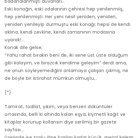
badanalanmıştı duvarları…
Eski konağın, eski odalarının çehresi hep yenilenmiiş,
hep yenilenmişti. Her yeni nesil yeniden, yeniden,
yeniden yenileyip durmuştu eski konağı; hepsi de kendi
aklına, kendi zevkine, kendi zamanının modasına
uyarak!..
Konak dile gelse;
“Yahu rahat bırakın beni de, iki sene üst üste olduğum
gibi kalayım, ve birazcık kendime geleyim” derdi ama,
ne onun söyleyemediğini anlamaya çalışan çıkmış, ne
de böyle bir istirahat mümkün olmuştu…
{*}
Tamirat, tadilat, yıkım, veya benzeri döküntüler
ortasında, belli ki altında kalan eşya, kıymetli kağıt ve
kitaplar korunup kollansın diye serilmiş bir gazete
sayfası…
Üzerinde ise toplu iğne başları kadar küçük, metal kalem