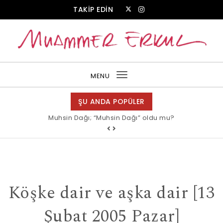
Skip to content
TAKİP EDİN
Muammer Erkul Web Sitesi
MENU
Toggle
navigation
ŞU ANDA POPÜLER
Muhsin Dağı; “Muhsin Dağı” oldu mu?
Köşke dair ve aşka dair [13
Şubat 2005 Pazar]