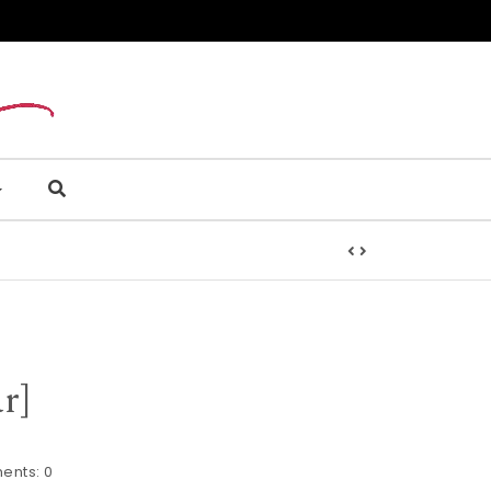
r]
ents:
0