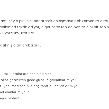
mı şöyle pırıl pırıl parlatarak dolaşmaya pek zamanım olmu
ilenleri takdir ediyor, diğer taraftan da benim gibi bir sah
kolluyordum, trafikte…
azılmış olan arabaları!..
ni; tozlu arabalara sahip olanlar…
 acaba gerçekten gece gündüz çalışanlar mıydı?..
ı yazılmasında bile hoş taraf bulabilenler miydi?..
el olanlar mıydı?
epsi birden!..