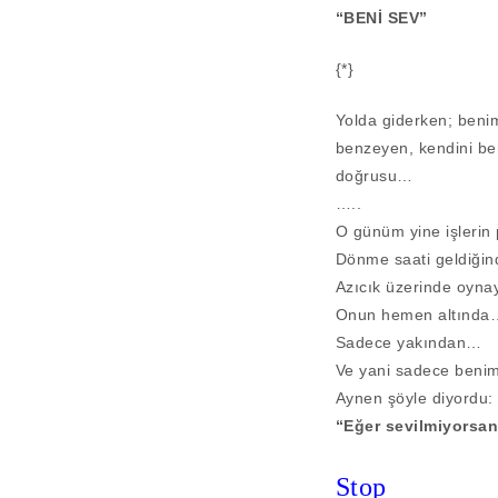
“BENİ SEV”
{*}
Yolda giderken; benim 
benzeyen, kendini be
doğrusu…
…..
O günüm yine işlerin 
Dönme saati geldiğind
Azıcık üzerinde oyna
Onun hemen altında
Sadece yakından…
Ve yani sadece benim
Aynen şöyle diyordu:
“Eğer sevilmiyorsan
Stop