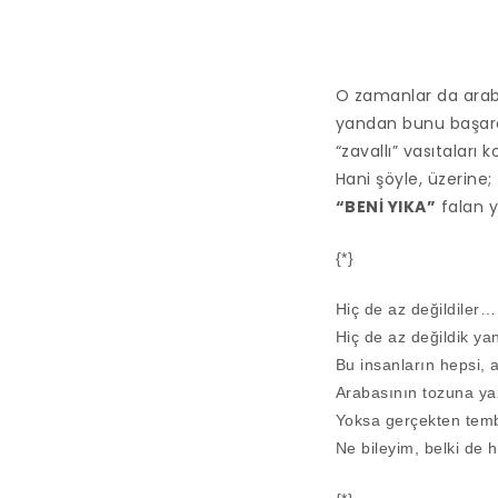
O zamanlar da araba
yandan bunu başarab
“zavallı” vasıtaları 
Hani şöyle, üzerine;
“BENİ YIKA”
falan y
{*}
Hiç de az değildiler…
Hiç de az değildik ya
Bu insanların hepsi,
Arabasının tozuna yaz
Yoksa gerçekten temb
Ne bileyim, belki de h