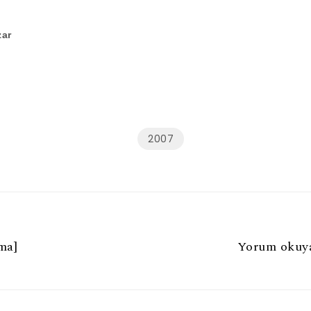
zar
2007
ma]
Yorum okuy