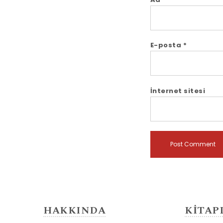
E-posta
*
İnternet sitesi
HAKKINDA
KİTAP