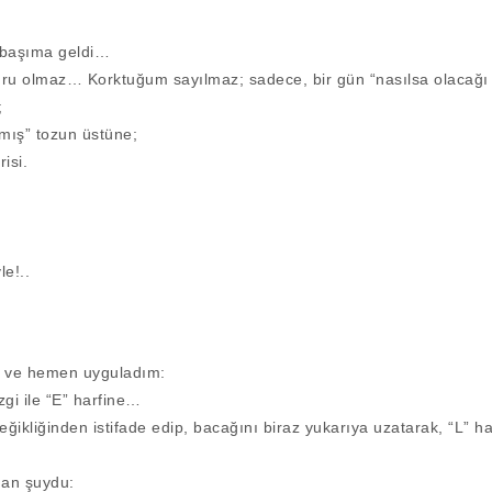
 başıma geldi…
ru olmaz… Korktuğum sayılmaz; sadece, bir gün “nasılsa olacağı
;
mış” tozun üstüne;
isi.
le!..
di ve hemen uyguladım:
izgi ile “E” harfine…
 eğikliğinden istifade edip, bacağını biraz yukarıya uzatarak, “L” ha
nan şuydu: