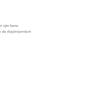
im işte bana
ını da düşünüyordum