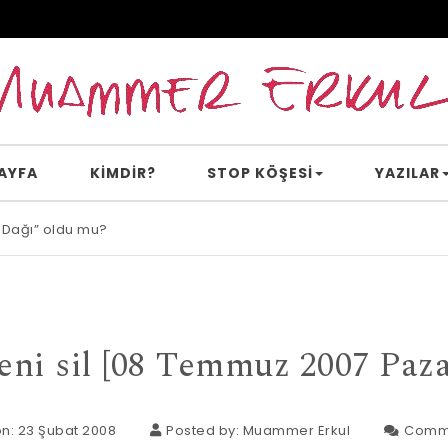
AYFA
KİMDİR?
STOP KÖŞESI
YAZILAR
 Dağı” oldu mu?
eni sil [08 Temmuz 2007 Paza
n: 23 Şubat 2008
Posted by:
Muammer Erkul
Comm