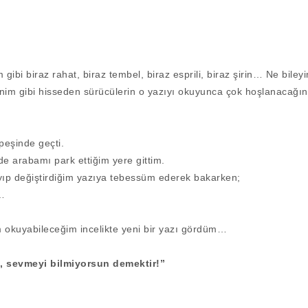
gibi biraz rahat, biraz tembel, biraz esprili, biraz şirin… Ne biley
nim gibi hisseden sürücülerin o yazıyı okuyunca çok hoşlanacağ
peşinde geçti.
e arabamı park ettiğim yere gittim.
yıp değiştirdiğim yazıya tebessüm ederek bakarken;
…
 okuyabileceğim incelikte yeni bir yazı gördüm…
, sevmeyi bilmiyorsun demektir!”