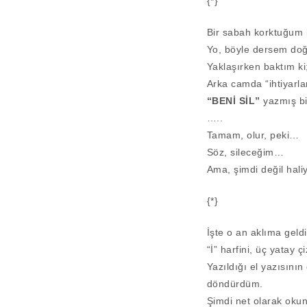
{*}
Bir sabah korktuğum
Yo, böyle dersem doğ
Yaklaşırken baktım ki
Arka camda “ihtiyarla
“BENİ SİL”
yazmış bir
…..
Tamam, olur, peki…
Söz, sileceğim…
Ama, şimdi değil haliy
{*}
İşte o an aklıma gel
“İ” harfini, üç yatay ç
Yazıldığı el yazısının
döndürdüm.
Şimdi net olarak oku