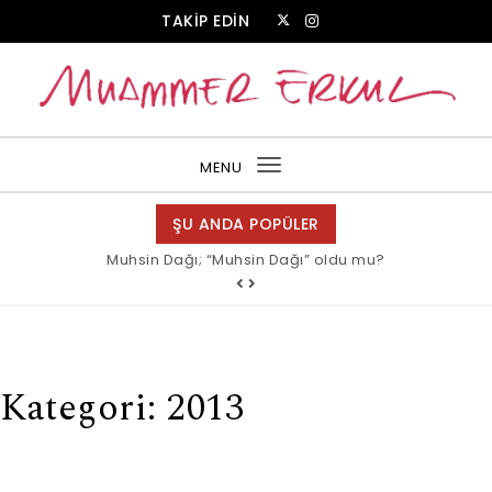
Skip to content
TAKİP EDİN
Muammer Erkul Web Sitesi
MENU
Toggle
navigation
ŞU ANDA POPÜLER
Muhsin Dağı; “Muhsin Dağı” oldu mu?
Allah bir, dese sözüne inanır mısın?
Kategori:
2013