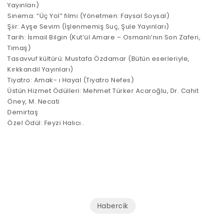
Yayınları)
Sinema: “Üç Yol” filmi (Yönetmen: Faysal Soysal)
Şiir: Ayşe Sevim (İşlenmemiş Suç, Şule Yayınları)
Tarih: İsmail Bilgin (Kut’ül Amare – Osmanlı’nın Son Zaferi,
Timaş)
Tasavvuf kültürü: Mustafa Özdamar (Bütün eserleriyle,
Kırkkandil Yayınları)
Tiyatro: Amak- ı Hayal (Tiyatro Nefes)
Üstün Hizmet Ödülleri: Mehmet Türker Acaroğlu, Dr. Cahit
Öney, M. Necati
Demirtaş
Özel Ödül: Feyzi Halıcı.
.
Habercik