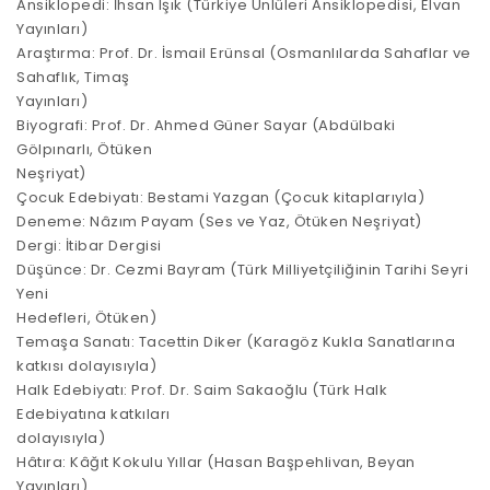
Ansiklopedi: İhsan Işık (Türkiye Ünlüleri Ansiklopedisi, Elvan
Yayınları)
Araştırma: Prof. Dr. İsmail Erünsal (Osmanlılarda Sahaflar ve
Sahaflık, Timaş
Yayınları)
Biyografi: Prof. Dr. Ahmed Güner Sayar (Abdülbaki
Gölpınarlı, Ötüken
Neşriyat)
Çocuk Edebiyatı: Bestami Yazgan (Çocuk kitaplarıyla)
Deneme: Nâzım Payam (Ses ve Yaz, Ötüken Neşriyat)
Dergi: İtibar Dergisi
Düşünce: Dr. Cezmi Bayram (Türk Milliyetçiliğinin Tarihi Seyri
Yeni
Hedefleri, Ötüken)
Temaşa Sanatı: Tacettin Diker (Karagöz Kukla Sanatlarına
katkısı dolayısıyla)
Halk Edebiyatı: Prof. Dr. Saim Sakaoğlu (Türk Halk
Edebiyatına katkıları
dolayısıyla)
Hâtıra: Kâğıt Kokulu Yıllar (Hasan Başpehlivan, Beyan
Yayınları)