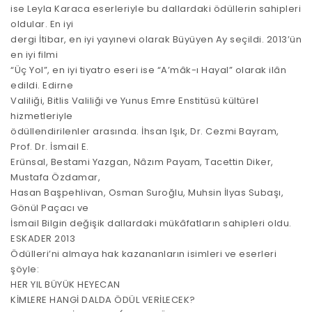
ise Leyla Karaca eserleriyle bu dallardaki ödüllerin sahipleri
oldular. En iyi
dergi İtibar, en iyi yayınevi olarak Büyüyen Ay seçildi. 2013’ün
en iyi filmi
“Üç Yol”, en iyi tiyatro eseri ise “A’mâk-ı Hayal” olarak ilân
edildi. Edirne
Valiliği, Bitlis Valiliği ve Yunus Emre Enstitüsü kültürel
hizmetleriyle
ödüllendirilenler arasında. İhsan Işık, Dr. Cezmi Bayram,
Prof. Dr. İsmail E.
Erünsal, Bestami Yazgan, Nâzım Payam, Tacettin Diker,
Mustafa Özdamar,
Hasan Başpehlivan, Osman Suroğlu, Muhsin İlyas Subaşı,
Gönül Paçacı ve
İsmail Bilgin değişik dallardaki mükâfatların sahipleri oldu.
ESKADER 2013
Ödülleri’ni almaya hak kazananların isimleri ve eserleri
şöyle:
HER YIL BÜYÜK HEYECAN
KİMLERE HANGİ DALDA ÖDÜL VERİLECEK?