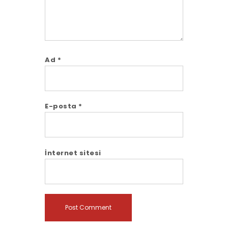
Ad
*
E-posta
*
İnternet sitesi