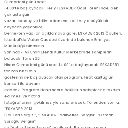
Cumartesi günü saat
14.00’te başlayacak. Her yıl ESKADER Ödül Töreni’nde, pek
çok usta şair,
yazar, sanatçı ve bilim adamının katılımıyla büyük bir
heyecan yaşanıyor.
Dernekten yapılan açıklamaya göre, ESKADER 2013 Ödülleri,
İstanbul’da Vatan Caddesi üzerinde bulunan Emniyet
Müdürlüğü binasının
yanındaki Ali Emiri Efendi Kültür Merkezi’nde sahiplerini
bulacak. Tören 26
Nisan Cumartesi günü saat 14.00’te başlayacak. ESKADER’i
tanıtan bir filmin
gösterimi ile başlayacak olan program, Fırat Kızıltuğ’un
konseri ile devam
edecek. Program daha sonra ödüllerin sahiplerine takdim
edilmesi ve hâtıra
fotoğraflarının çekilmesiyle sona erecek. Törenden sonra,
“ESKADER 2013
Ödülleri Sergisi”, “ESKADER Faaliyetleri Sergisi”, “Osman
Suroğlu Sergisi”
ve “Vehip Sinan Sergisi” gezilecek. Programın sona