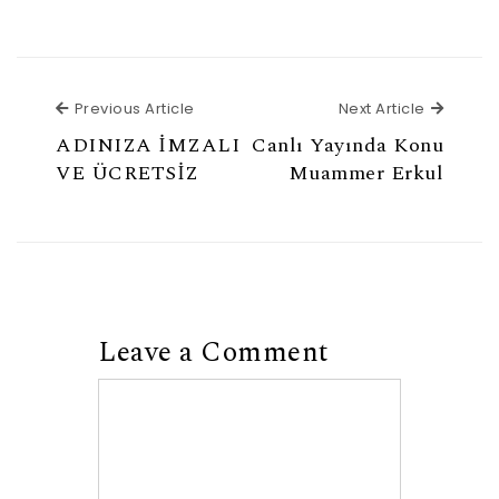
Previous Article
Next Ar
Previous Article
Next Article
ADINIZA İMZALI
Canlı Yayında Konu
VE ÜCRETSİZ
Muammer Erkul
Leave a Comment
Comment