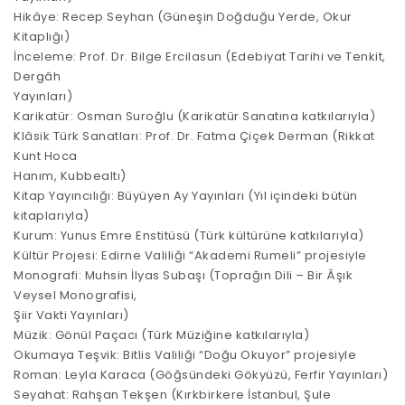
Hikâye: Recep Seyhan (Güneşin Doğduğu Yerde, Okur
Kitaplığı)
İnceleme: Prof. Dr. Bilge Ercilasun (Edebiyat Tarihi ve Tenkit,
Dergâh
Yayınları)
Karikatür: Osman Suroğlu (Karikatür Sanatına katkılarıyla)
Klâsik Türk Sanatları: Prof. Dr. Fatma Çiçek Derman (Rikkat
Kunt Hoca
Hanım, Kubbealtı)
Kitap Yayıncılığı: Büyüyen Ay Yayınları (Yıl içindeki bütün
kitaplarıyla)
Kurum: Yunus Emre Enstitüsü (Türk kültürüne katkılarıyla)
Kültür Projesi: Edirne Valiliği “Akademi Rumeli” projesiyle
Monografi: Muhsin İlyas Subaşı (Toprağın Dili – Bir Âşık
Veysel Monografisi,
Şiir Vakti Yayınları)
Müzik: Gönül Paçacı (Türk Müziğine katkılarıyla)
Okumaya Teşvik: Bitlis Valiliği “Doğu Okuyor” projesiyle
Roman: Leyla Karaca (Göğsündeki Gökyüzü, Ferfir Yayınları)
Seyahat: Rahşan Tekşen (Kırkbirkere İstanbul, Şule