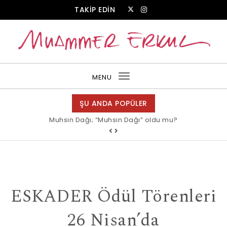
Skip to content
TAKİP EDİN
Muammer Erkul Web Sitesi
MENU
Toggle
navigation
ŞU ANDA POPÜLER
Muhsin Dağı; “Muhsin Dağı” oldu mu?
Allah bir, dese sözüne inanır mısın?
ESKADER Ödül Törenleri
26 Nisan’da