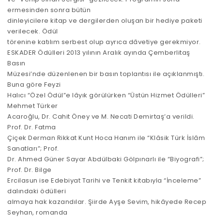
ermesinden sonra bütün
dinleyicilere kitap ve dergilerden oluşan bir hediye paketi
verilecek. Ödül
törenine katılım serbest olup ayrıca dâvetiye gerekmiyor.
ESKADER Ödülleri 2013 yılının Aralık ayında Çemberlitaş
Basın
Müzesi’nde düzenlenen bir basın toplantısı ile açıklanmıştı.
Buna göre Feyzi
Halıcı “Özel Ödül”e lâyık görülürken “Üstün Hizmet Ödülleri”
Mehmet Türker
Acaroğlu, Dr. Cahit Öney ve M. Necati Demirtaş’a verildi.
Prof. Dr. Fatma
Çiçek Derman Rikkat Kunt Hoca Hanım ile “Klâsik Türk İslâm
Sanatları”; Prof.
Dr. Ahmed Güner Sayar Abdülbaki Gölpınarlı ile “Biyografi”;
Prof. Dr. Bilge
Ercilasun ise Edebiyat Tarihi ve Tenkit kitabıyla “İnceleme”
dalındaki ödülleri
almaya hak kazandılar. Şiirde Ayşe Sevim, hikâyede Recep
Seyhan, romanda