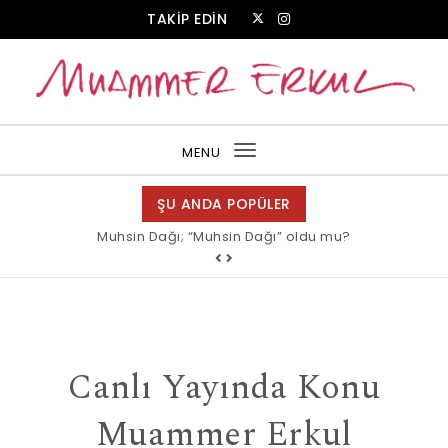
Skip to content
TAKİP EDİN
Muammer Erkul Web Sitesi
MENU
Toggle
navigation
ŞU ANDA POPÜLER
Muhsin Dağı; “Muhsin Dağı” oldu mu?
Allah bir, dese sözüne inanır mısın?
Canlı Yayında Konu
Muammer Erkul