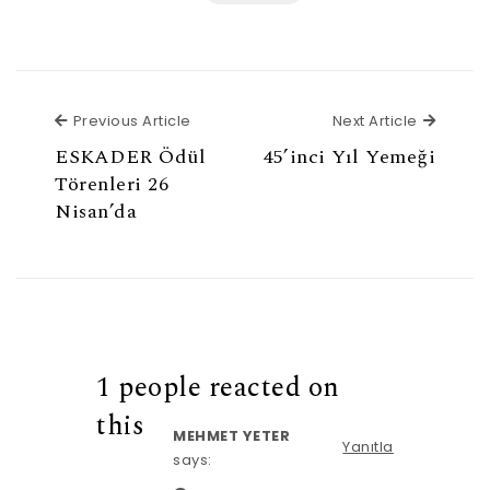
Previous Article
Next Ar
Previous Article
Next Article
ESKADER Ödül
45’inci Yıl Yemeği
Törenleri 26
Nisan’da
1 people reacted on
this
MEHMET YETER
Yanıtla
says: