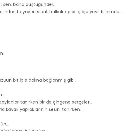
i; sen, bana düştüğünde!..
tasından büyüyen sıcak halkalar gibi iç içe yayıldı içimde…
m!
uun bir iple dalına bağlanmış gibi..
u!
ceylanlar tanırken bir de çingene serçeler…
rla kavak yapraklarının sesini tanırken…
tün…