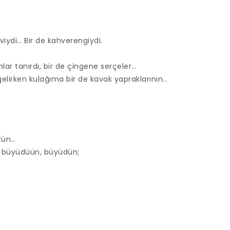
iydi… Bir de kahverengiydi.
nlar tanırdı, bir de çingene serçeler…
 gelirken kulağıma bir de kavak yapraklarının…
tün…
 büyüdüün, büyüdün;