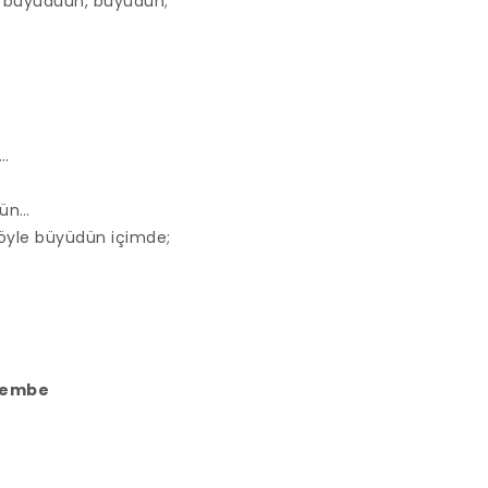
 büyüdüün, büyüdün;
n…
tün…
böyle büyüdün içimde;
şembe