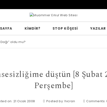
 SAYFA
KİMDİR?
STOP KÖŞESI
YAZILAR
 Dağı” oldu mu?
e inanır mısın?
sesizliğime düştün [8 Şubat 
Perşembe]
ted on: 21 Ocak 2008
Posted by:
hicran
Comments: