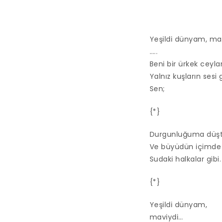
Yeşildi dünyam, mav
…..
Beni bir ürkek ceyla
Yalnız kuşların sesi
Sen;
{*}
Durgunluğuma düş
Ve büyüdün içimde
Sudaki halkalar gibi.
{*}
Yeşildi dünyam,
maviydi…