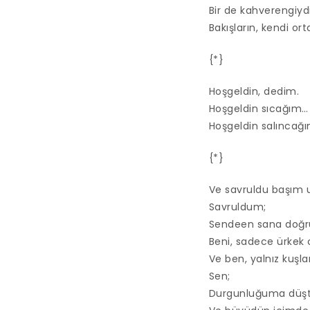
Bir de kahverengiyd
Bakışların, kendi or
{*}
Hoşgeldin, dedim.
Hoşgeldin sıcağım…
Hoşgeldin salıncağı
{*}
Ve savruldu başım uz
Savruldum;
Sendeen sana doğr
Beni, sadece ürkek 
Ve ben, yalnız kuşla
Sen;
Durgunluğuma düş