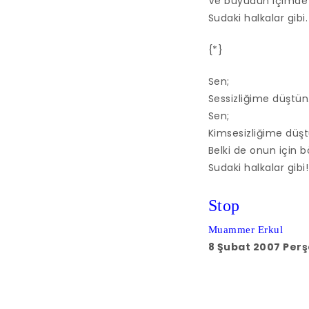
Ve büyüdün içimde
Sudaki halkalar gibi.
{*}
Sen;
Sessizliğime düştü
Sen;
Kimsesizliğime düş
Belki de onun için 
Sudaki halkalar gibi!
Stop
Muammer Erkul
8 Şubat 2007 Per