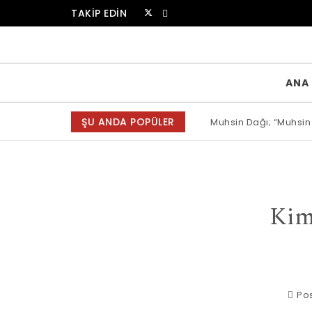
Skip to content
TAKİP EDİN
Muammer Erkul Web Sitesi
ANA
ŞU ANDA POPÜLER
Muhsin Dağı; “Muhsin
Allah bir, dese sözün
Kim
Pos