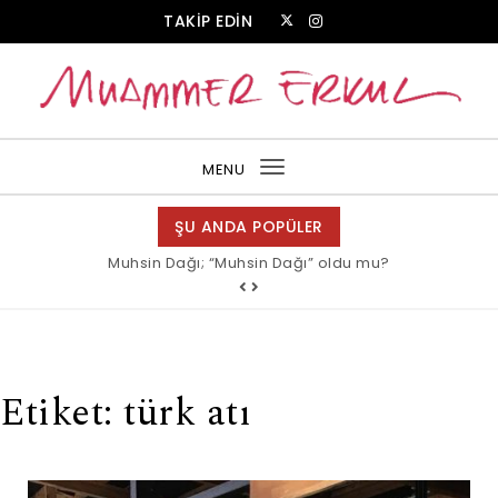
Skip to content
TAKİP EDİN
Muammer Erkul Web Sitesi
MENU
Toggle
navigation
ŞU ANDA POPÜLER
Muhsin Dağı; “Muhsin Dağı” oldu mu?
Etiket:
türk atı