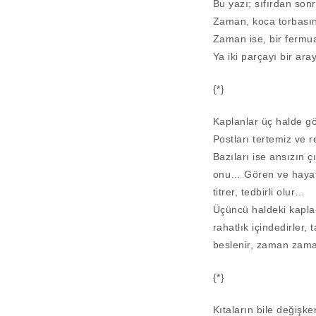
Bu yazı; sıfırdan sonr
Zaman, koca torbasını
Zaman ise, bir fermu
Ya iki parçayı bir ara
{*}
Kaplanlar üç halde gö
Postları tertemiz ve r
Bazıları ise ansızın 
onu… Gören ve hayatt
titrer, tedbirli olur…
Üçüncü haldeki kaplan
rahatlık içindedirler
beslenir, zaman zaman
{*}
Kıtaların bile değişk