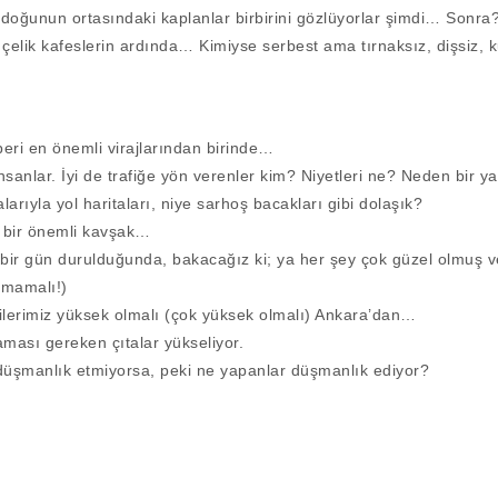
doğunun ortasındaki kaplanlar birbirini gözlüyorlar şimdi… Sonra
k çelik kafeslerin ardında… Kimiyse serbest ama tırnaksız, dişsiz,
beri en önemli virajlarından birinde…
sanlar. İyi de trafiğe yön verenler kim? Niyetleri ne? Neden bir y
alarıyla yol haritaları, niye sarhoş bacakları gibi dolaşık?
n bir önemli kavşak…
 bir gün durulduğunda, bakacağız ki; ya her şey çok güzel olmuş v
lmamalı!)
ilerimiz yüksek olmalı (çok yüksek olmalı) Ankara’dan…
ması gereken çıtalar yükseliyor.
 düşmanlık etmiyorsa, peki ne yapanlar düşmanlık ediyor?