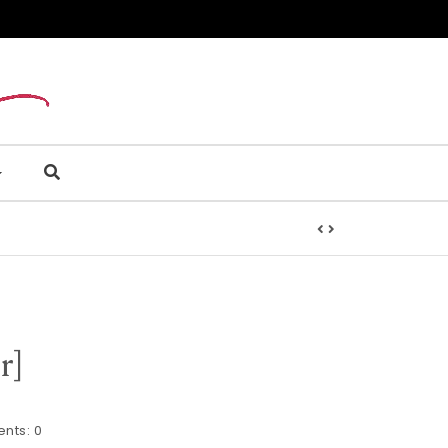
r]
nts:
0