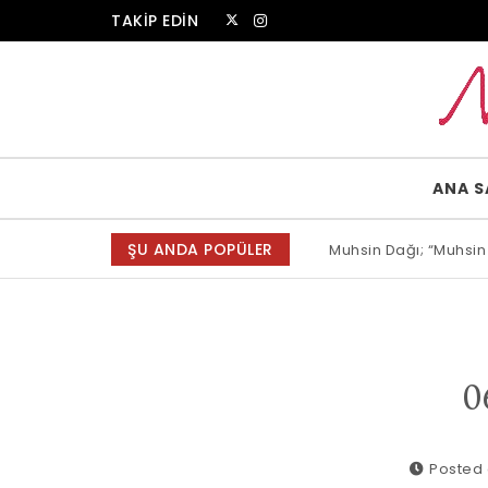
Skip to content
TAKİP EDİN
Muammer Erkul Web Sitesi
ANA S
ŞU ANDA POPÜLER
Muhsin Dağı; “Muhsin
Allah bir, dese sözün
0
Posted 