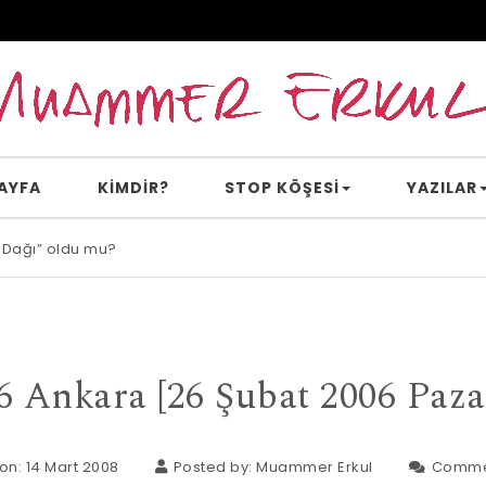
AYFA
KİMDİR?
STOP KÖŞESI
YAZILAR
 Dağı” oldu mu?
e inanır mısın?
6 Ankara [26 Şubat 2006 Paza
on: 14 Mart 2008
Posted by:
Muammer Erkul
Comme