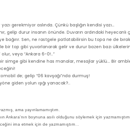
ir yazı gerekmiyor aslında. Çünkü başlığın kendisi yazı…
nır, gelip durur insanın önünde. Duvarın ardındaki heyecanlı ç
e bağırır. Sen, ne rastgele patlatabilirsin bu topa ne de bırakı
le bir top gibi yuvarlanarak gelir ve durur bazen bazı ülkeler
 olur, veya “Ankara 6-0!..”
bir simge gibi kendine has manalar, mesajlar yüklü… Bir amble
ceğini!
otomobil de; gelip “06 kavşağı”nda durmuş!
 yöne giden yolun ışığı yanacak?..
 yazmış, ama yayınlamamıştım.
ının Ankara’nın boynuna asılı olduğunu söylemek için yazmamıştım
bileceğini ima etmek için de yazmamıştım…