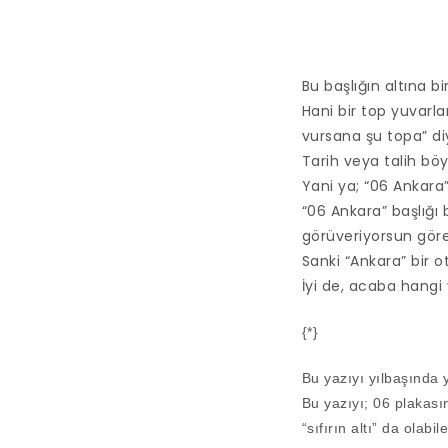
Bu başlığın altına b
Hani bir top yuvarla
vursana şu topa” diy
Tarih veya talih böy
Yani ya; “06 Ankara”
“06 Ankara” başlığı 
görüveriyorsun göre
Sanki “Ankara” bir 
İyi de, acaba hangi
{*}
Bu yazıyı yılbaşında
Bu yazıyı; 06 plakas
“sıfırın altı” da ola