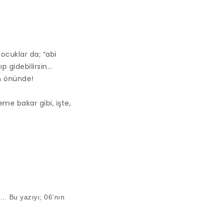
ocuklar da; “abi
p gidebilirsin…
in önünde!
me bakar gibi, işte,
… Bu yazıyı; 06’nın