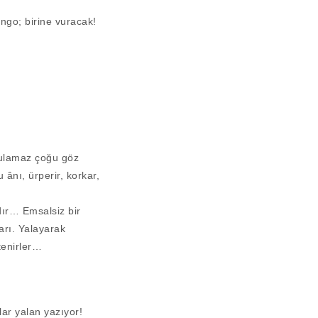
ngo; birine vuracak!
 bulamaz çoğu göz
ânı, ürperir, korkar,
dır… Emsalsiz bir
arı. Yalayarak
tenirler…
lar yalan yazıyor!