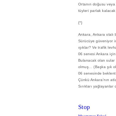
Ortanın doğusu veya 
tüyleri parlak kalaca
{*}
Ankara, Ankara olalı 
Sürücüye güveniyor in
ışıklar? Ve trafik levh
06 senesi Ankara içi
Bulanacak olan sular
olmuş… (Başka şık o
06 senesinde beklent
Çünkü Ankara’nın atla
Sırıkları yağlayanlar
Stop