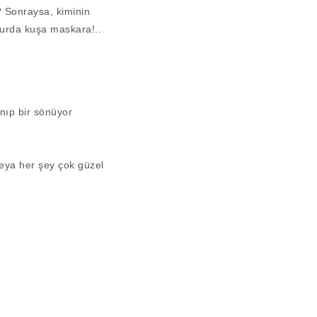
? Sonraysa, kiminin
 kurda kuşa maskara!..
anıp bir sönüyor
eya her şey çok güzel