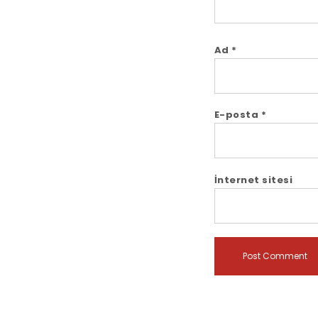
Ad
*
E-posta
*
İnternet sitesi