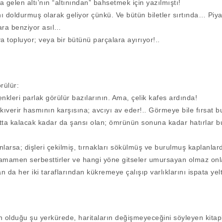
a gelen altı’nın “altınından” bahsetmek için yazılmıştı!
 doldurmuş olarak geliyor çünkü. Ve bütün biletler sırtında… Piya
ara benziyor asıl…
ya topluyor; veya bir bütünü parçalara ayırıyor!..
rülür:
enkleri parlak görülür bazılarının. Ama, çelik kafes ardında!
çıkıverir hasmının karşısına; avcıyı av eder!.. Görmeye bile fırsat
a kalacak kadar da şansı olan; ömrünün sonuna kadar hatırlar bu 
larsa; dişleri çekilmiş, tırnakları sökülmüş ve burulmuş kaplanlar
, tamamen serbesttirler ve hangi yöne gitseler umursayan olmaz onl
 da her iki taraflarından kükremeye çalışıp varlıklarını ispata yel
en olduğu şu yerkürede, haritaların değişmeyeceğini söyleyen kitap