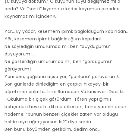
şu kuyuya döktüm.” O kuyunun suyu değişmez mi o
anda? Ve “sanki” kıyamete kadar köyümün pınarları
kaynamaz mı içinden?..
…..
Yâr… Ey yâââr, kesemem ipimi; bağlolduğum kapından…
Yâr, kesemem ipimi; bağlolduğum kapıdan!..
Ne söylediğin umurumda mı; ben “duyduğumu”
duyuyorum!..
Ne gösterdiğin umurumda mı; ben “gördüğümü”
görüyorum!
Yani ben; göğsünü açsa yâr, “gönlünü” görüyorum!..
Son günlerde dinlediğim en çarpıcı hikayeyi bir
öğretmen anlattı… İsmi Ramadan Vatansever. Dedi ki:
-Okuluma bir çiçek götürdüm. Tören yaptığımız
bahçedeki heykelin dibine dikerken, bana yardım eden
hademe; “bunun benzeri çiçekler zaten var olduğu
halde niye uğraşıyorsun ki?” diye sordu…
Ben bunu köyümden getirdim, dedim ona…