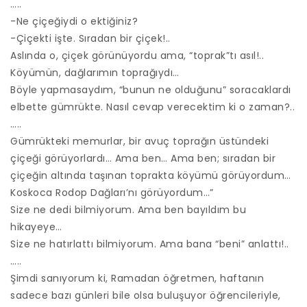
…..
-Ne çiçeğiydi o ektiğiniz?
-Çiçekti işte. Sıradan bir çiçek!..
Aslında o, çiçek görünüyordu ama, “toprak”tı asıl!..
Köyümün, dağlarımın toprağıydı…
Böyle yapmasaydım, “bunun ne olduğunu” soracaklardı
elbette gümrükte. Nasıl cevap verecektim ki o zaman?..
…..
Gümrükteki memurlar, bir avuç toprağın üstündeki
çiçeği görüyorlardı… Ama ben… Ama ben; sıradan bir
çiçeğin altında taşınan toprakta köyümü görüyordum…
Koskoca Rodop Dağları’nı görüyordum…”
Size ne dedi bilmiyorum. Ama ben bayıldım bu
hikayeye…
Size ne hatırlattı bilmiyorum. Ama bana “beni” anlattı!..
…..
Şimdi sanıyorum ki, Ramadan öğretmen, haftanın
sadece bazı günleri bile olsa buluşuyor öğrencileriyle,