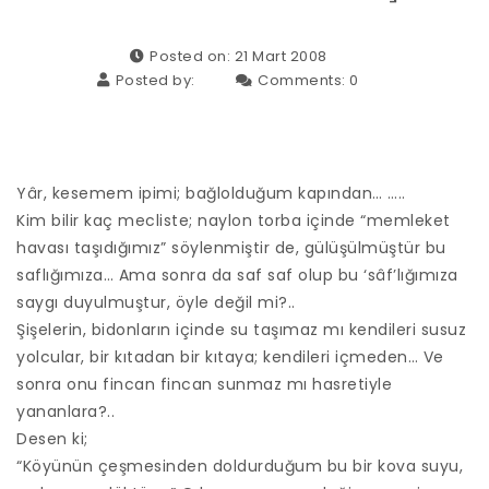
Posted on: 21 Mart 2008
Posted by:
Comments:
0
Yâr, kesemem ipimi; bağlolduğum kapından… …..
Kim bilir kaç mecliste; naylon torba içinde “memleket
havası taşıdığımız” söylenmiştir de, gülüşülmüştür bu
saflığımıza… Ama sonra da saf saf olup bu ‘sâf’lığımıza
saygı duyulmuştur, öyle değil mi?..
Şişelerin, bidonların içinde su taşımaz mı kendileri susuz
yolcular, bir kıtadan bir kıtaya; kendileri içmeden… Ve
sonra onu fincan fincan sunmaz mı hasretiyle
yananlara?..
Desen ki;
“Köyünün çeşmesinden doldurduğum bu bir kova suyu,