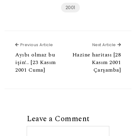
2001
Previous Article
Next Ar
Previous Article
Next Article
Ayıbı olmaz bu
Hazine haritası [28
işin!.. [23 Kasım
Kasım 2001
2001 Cuma]
Çarşamba]
Leave a Comment
Comment