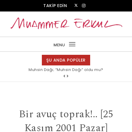
Skip to content
TAKİP EDİN
Muammer Erkul Web Sitesi
MENU
Toggle
navigation
ŞU ANDA POPÜLER
Muhsin Dağı; “Muhsin Dağı” oldu mu?
Bir avuç toprak!.. [25
Kasım 2001 Pazar]