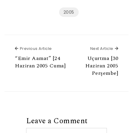
2005
Previous Article
Next Ar
Previous Article
Next Article
“Emir Aamat” [24
Uçurtma [30
Haziran 2005 Cuma]
Haziran 2005
Perşembe]
Leave a Comment
Comment