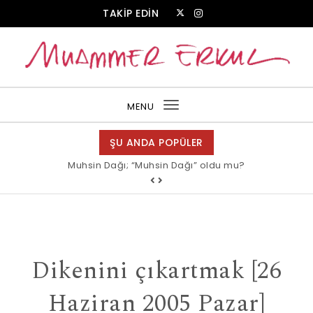
Skip to content
TAKİP EDİN
Muammer Erkul Web Sitesi
MENU
Toggle
navigation
ŞU ANDA POPÜLER
Muhsin Dağı; “Muhsin Dağı” oldu mu?
Dikenini çıkartmak [26
Haziran 2005 Pazar]