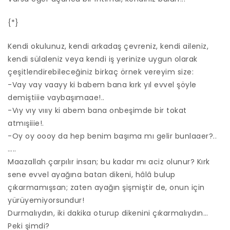
{*}
Kendi okulunuz, kendi arkadaş çevreniz, kendi aileniz,
kendi sülaleniz veya kendi iş yerinize uygun olarak
çeşitlendirebileceğiniz birkaç örnek vereyim size:
-Vay vay vaayy ki babem bana kırk yıl evvel şöyle
demiştiiie vaybaşımaae!..
-Vıy vıy vıııy ki abem bana onbeşimde bir tokat
atmışiiie!.
-Oy oy oooy da hep benim başıma mı gelir bunlaaer?..
…..
Maazallah çarpılır insan; bu kadar mı aciz olunur? Kırk
sene evvel ayağına batan dikeni, hâlâ bulup
çıkarmamışsan; zaten ayağın şişmiştir de, onun için
yürüyemiyorsundur!
Durmalıydın, iki dakika oturup dikenini çıkarmalıydın…
Peki şimdi?