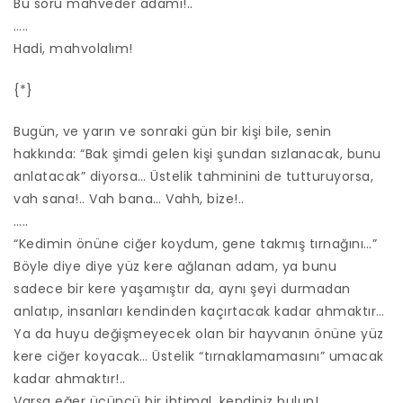
Bu soru mahveder adamı!..
…..
Hadi, mahvolalım!
{*}
Bugün, ve yarın ve sonraki gün bir kişi bile, senin
hakkında: “Bak şimdi gelen kişi şundan sızlanacak, bunu
anlatacak” diyorsa… Üstelik tahminini de tutturuyorsa,
vah sana!.. Vah bana… Vahh, bize!..
…..
“Kedimin önüne ciğer koydum, gene takmış tırnağını…”
Böyle diye diye yüz kere ağlanan adam, ya bunu
sadece bir kere yaşamıştır da, aynı şeyi durmadan
anlatıp, insanları kendinden kaçırtacak kadar ahmaktır…
Ya da huyu değişmeyecek olan bir hayvanın önüne yüz
kere ciğer koyacak… Üstelik “tırnaklamamasını” umacak
kadar ahmaktır!..
Varsa eğer üçüncü bir ihtimal, kendiniz bulun!..