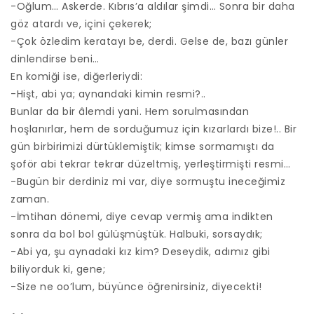
-Oğlum… Askerde. Kıbrıs’a aldılar şimdi… Sonra bir daha
göz atardı ve, içini çekerek;
-Çok özledim keratayı be, derdi. Gelse de, bazı günler
dinlendirse beni…
En komiği ise, diğerleriydi:
-Hişt, abi ya; aynandaki kimin resmi?..
Bunlar da bir âlemdi yani. Hem sorulmasından
hoşlanırlar, hem de sorduğumuz için kızarlardı bize!.. Bir
gün birbirimizi dürtüklemiştik; kimse sormamıştı da
şoför abi tekrar tekrar düzeltmiş, yerleştirmişti resmi…
-Bugün bir derdiniz mi var, diye sormuştu ineceğimiz
zaman.
-İmtihan dönemi, diye cevap vermiş ama indikten
sonra da bol bol gülüşmüştük. Halbuki, sorsaydık;
-Abi ya, şu aynadaki kız kim? Deseydik, adımız gibi
biliyorduk ki, gene;
-Size ne oo’lum, büyünce öğrenirsiniz, diyecekti!