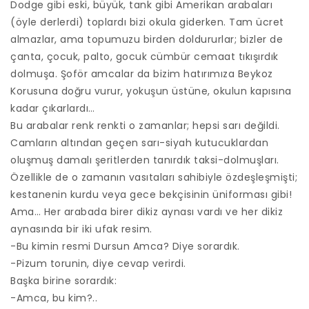
Dodge gibi eski, büyük, tank gibi Amerikan arabaları
(öyle derlerdi) toplardı bizi okula giderken. Tam ücret
almazlar, ama topumuzu birden doldururlar; bizler de
çanta, çocuk, palto, gocuk cümbür cemaat tıkışırdık
dolmuşa. Şoför amcalar da bizim hatırımıza Beykoz
Korusuna doğru vurur, yokuşun üstüne, okulun kapısına
kadar çıkarlardı…
Bu arabalar renk renkti o zamanlar; hepsi sarı değildi.
Camların altından geçen sarı-siyah kutucuklardan
oluşmuş damalı şeritlerden tanırdık taksi-dolmuşları.
Özellikle de o zamanın vasıtaları sahibiyle özdeşleşmişti;
kestanenin kurdu veya gece bekçisinin üniforması gibi!
Ama… Her arabada birer dikiz aynası vardı ve her dikiz
aynasında bir iki ufak resim.
-Bu kimin resmi Dursun Amca? Diye sorardık.
-Pizum torunin, diye cevap verirdi.
Başka birine sorardık:
-Amca, bu kim?..