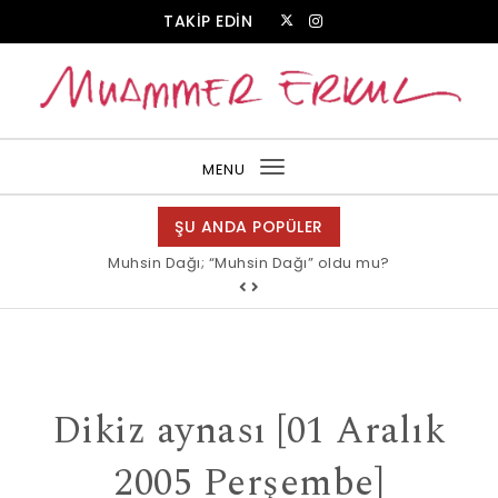
Skip to content
TAKİP EDİN
Muammer Erkul Web Sitesi
MENU
Toggle
navigation
ŞU ANDA POPÜLER
Muhsin Dağı; “Muhsin Dağı” oldu mu?
Dikiz aynası [01 Aralık
2005 Perşembe]