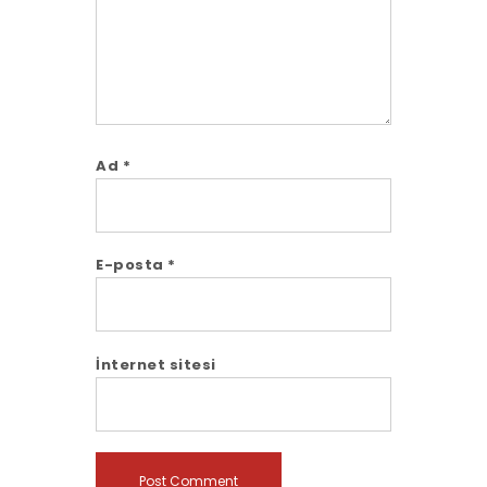
Ad
*
E-posta
*
İnternet sitesi