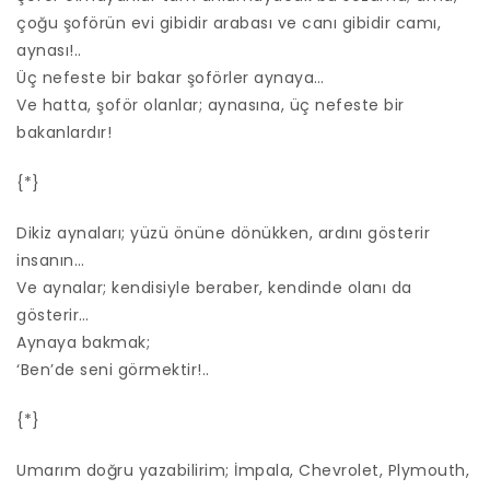
çoğu şoförün evi gibidir arabası ve canı gibidir camı,
aynası!..
Üç nefeste bir bakar şoförler aynaya…
Ve hatta, şoför olanlar; aynasına, üç nefeste bir
bakanlardır!
{*}
Dikiz aynaları; yüzü önüne dönükken, ardını gösterir
insanın…
Ve aynalar; kendisiyle beraber, kendinde olanı da
gösterir…
Aynaya bakmak;
‘Ben’de seni görmektir!..
{*}
Umarım doğru yazabilirim; İmpala, Chevrolet, Plymouth,