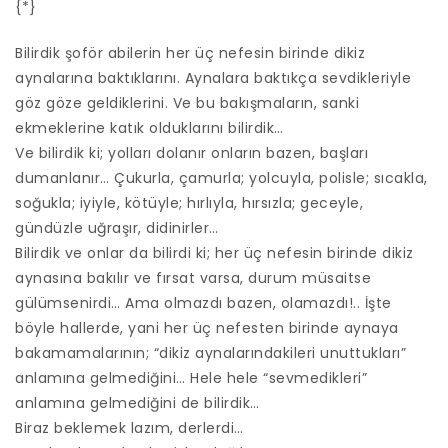
{*}
Bilirdik şoför abilerin her üç nefesin birinde dikiz
aynalarına baktıklarını. Aynalara baktıkça sevdikleriyle
göz göze geldiklerini. Ve bu bakışmaların, sanki
ekmeklerine katık olduklarını bilirdik…
Ve bilirdik ki; yolları dolanır onların bazen, başları
dumanlanır… Çukurla, çamurla; yolcuyla, polisle; sıcakla,
soğukla; iyiyle, kötüyle; hırlıyla, hırsızla; geceyle,
gündüzle uğraşır, didinirler…
Bilirdik ve onlar da bilirdi ki; her üç nefesin birinde dikiz
aynasına bakılır ve fırsat varsa, durum müsaitse
gülümsenirdi… Ama olmazdı bazen, olamazdı!.. İşte
böyle hallerde, yani her üç nefesten birinde aynaya
bakamamalarının; “dikiz aynalarındakileri unuttukları”
anlamına gelmediğini… Hele hele “sevmedikleri”
anlamına gelmediğini de bilirdik…
Biraz beklemek lazım, derlerdi…