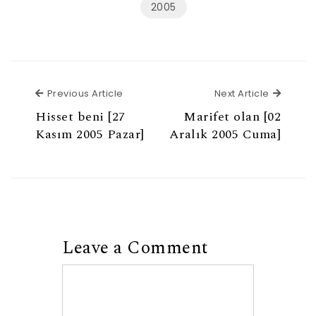
2005
Previous Article
Next Ar
Previous Article
Next Article
Hisset beni [27
Marifet olan [02
Kasım 2005 Pazar]
Aralık 2005 Cuma]
Leave a Comment
Comment