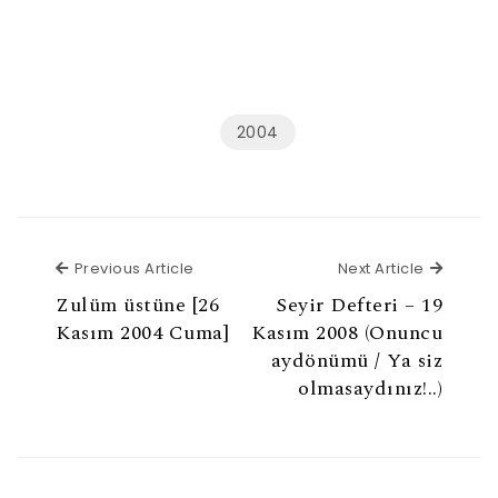
2004
Previous Article
Next Ar
Previous Article
Next Article
Zulüm üstüne [26
Seyir Defteri – 19
Kasım 2004 Cuma]
Kasım 2008 (Onuncu
aydönümü / Ya siz
olmasaydınız!..)