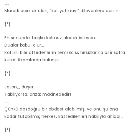
…..
Muradı acımak olan; “kor yutmayı” dileyenlere acısın!
{*}
En sonunda, başka kalmaz alacak isteyen.
Dualar kabul olur…
Katilini bile affedenlerin temsilcisi, hırsızlarına bile sofra
kurar, ikramlarda bulunur…
{*}
Jeton,,, düşer…
Takılıyorsa, arıza; makinededir!
…..
Çünkü dosdoğru bir abdest alabilmiş, ve onu şu ana
kadar tutabilmiş herkes, kastedilenleri hakkıyla anladı…
{*}