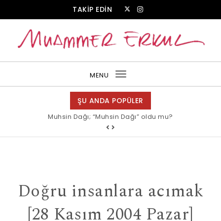
Skip to content
TAKİP EDİN
Muammer Erkul Web Sitesi
MENU
Toggle
navigation
ŞU ANDA POPÜLER
Muhsin Dağı; “Muhsin Dağı” oldu mu?
Doğru insanlara acımak
[28 Kasım 2004 Pazar]