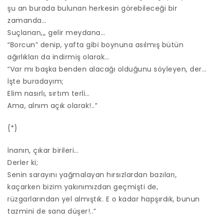
şu an burada bulunan herkesin görebileceği bir
zamanda…
Suçlanan,,, gelir meydana…
“Borcun” denip, yafta gibi boynuna asılmış bütün
ağırlıkları da indirmiş olarak…
“Var mı başka benden alacağı olduğunu söyleyen, der…
İşte buradayım;
Elim nasırlı, sırtım terli…
Ama, alnım açık olarak!..”
{*}
İnanın, çıkar birileri…
Derler ki;
Senin sarayını yağmalayan hırsızlardan bazıları,
kaçarken bizim yakınımızdan geçmişti de,
rüzgarlarından yel almıştık. E o kadar hapşırdık, bunun
tazmini de sana düşer!..”