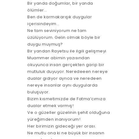
Bir yanda doğumlar, bir yanda
ölümler…
Ben de karmakarışık duygular
içerisindeyim…
Ne tam seviniyorum ne tam
üzülüyorum. Gelin olmak böyle bir
duygu muymuş?
Bir yandan Rayetsu ile ilgili gelişmeyi
Muammer abimin yazısından
okuyunca insan gerçekten garip bir
mutluluk duyuyor. Neredeeen nereye
dualar gidiyor ayrıca ve neredeen
nereye insanlar aynı duygularda
buluşuyor.
Bizim kısmetimizde de Fatma’cımıza
dualar etmek varmış!
Ve o güzeller güzelinin şehit olduğuna
yüreğimden inanıyorum!
Her birimizin gideceği yer orası.
Ne mutlu ona ki ne büyük bir insanın