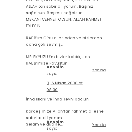
ALLAH’tan sabır diliyorum. Başınız
sağolsun. Başımız sağolsun.
MEKANI CENNET OLSUN. ALLAH RAHMET
EYLESİN…
RABB’im O’nu ailesinden ve bizlerden
daha çok sevmiş…
MELEKYÜZLÜ’m bizler kaldık, sen
RABB’imize kavuştun…
Anonim
Yanıtla
says:
6 Nisan 2008 at
08:30
İnna lillahi ve İnna İleyhi Raciun
Kardeşimize Allah’tan rahmet, ailesne
sabırlar diliyorum…
Anonim
Selam ve dua ile…
Yanıtla
says: