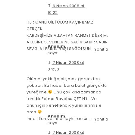
6 Nisan 2008 at
10:22
HER CANLI GİBİ ÖLÜM KAÇINILMAZ
GERÇEK.
KARDEŞİMİZE ALLAHTAN RAHMET DİLERİM.
AİLESİNE SEVENLERİNE SABIR SABIR SABIR
Anonim
SEVGİ AİLESİNİN BAŞI SAĞOLSUN.
Yanıtla
says:
7 Nisan 2008 at
04:30
Ölüme, yokluğa alışmak gerçekten
çok zor. Bu haber kara bulut gibi çöktü
yüreğime
Onu çok kısa zamanda
tanıdık Fatma Rayetsu ÇETİN’i… Ve
onun için kenetlendik yüreklerimizle
ama
Anonim
İnne lillah ve inne ileyhi raciun…
Yanıtla
says:
7 Nisan 2008 at