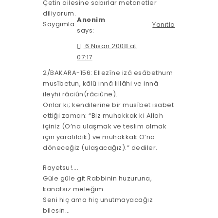
Çetin ailesine sabırlar metanetler
diliyorum.
Anonim
Saygımla…
Yanıtla
says:
6 Nisan 2008 at
07:17
2/BAKARA-156: Ellezîne izâ esâbethum
musîbetun, kâlû innâ lillâhi ve innâ
ileyhi râciûn(râciûne).
Onlar ki; kendilerine bir musîbet isabet
ettiği zaman: “Biz muhakkak ki Allah
içiniz (O’na ulaşmak ve teslim olmak
için yaratıldık) ve muhakkak O’na
döneceğiz (ulaşacağız).” dediler.
Rayetsu!….
Güle güle git Rabbinin huzuruna,
kanatsız meleğim…
Seni hiç ama hiç unutmayacağız
bilesin…