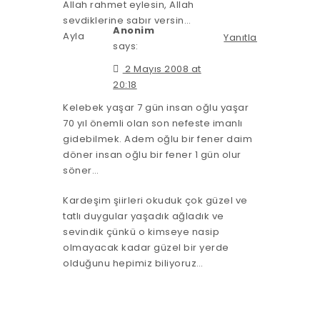
Allah rahmet eylesin, Allah
sevdiklerine sabır versin…
Anonim
Ayla
Yanıtla
says:
2 Mayıs 2008 at
20:18
Kelebek yaşar 7 gün insan oğlu yaşar
70 yıl önemli olan son nefeste imanlı
gidebilmek. Adem oğlu bir fener daim
döner insan oğlu bir fener 1 gün olur
söner…
Kardeşim şiirleri okuduk çok güzel ve
tatlı duygular yaşadık ağladık ve
sevindik çünkü o kimseye nasip
olmayacak kadar güzel bir yerde
olduğunu hepimiz biliyoruz…