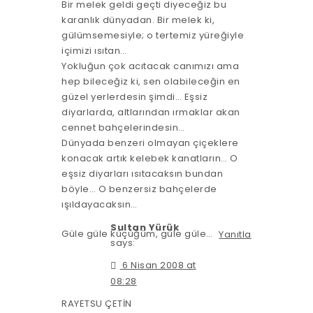
Bir melek geldi geçti diyeceğiz bu
karanlık dünyadan. Bir melek ki,
gülümsemesiyle; o tertemiz yüreğiyle
içimizi ısıtan…
Yokluğun çok acıtacak canımızı ama
hep bileceğiz ki, sen olabileceğin en
güzel yerlerdesin şimdi… Eşsiz
diyarlarda, altlarından ırmaklar akan
cennet bahçelerindesin…
Dünyada benzeri olmayan çiçeklere
konacak artık kelebek kanatların… O
eşsiz diyarları ısıtacaksın bundan
böyle… O benzersiz bahçelerde
ışıldayacaksın…
Sultan Yürük
Güle güle küçüğüm, güle güle…
Yanıtla
says:
6 Nisan 2008 at
08:28
RAYETSU ÇETİN