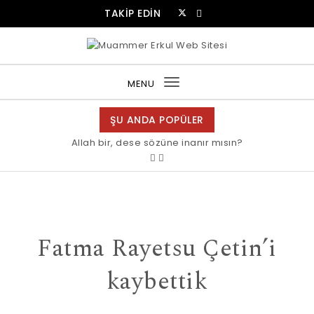
Skip to content
TAKİP EDİN
Muammer Erkul Web Sitesi
MENU
Toggle
navigation
ŞU ANDA POPÜLER
Allah bir, dese sözüne inanır mısın?
Fatma Rayetsu Çetin’i
kaybettik