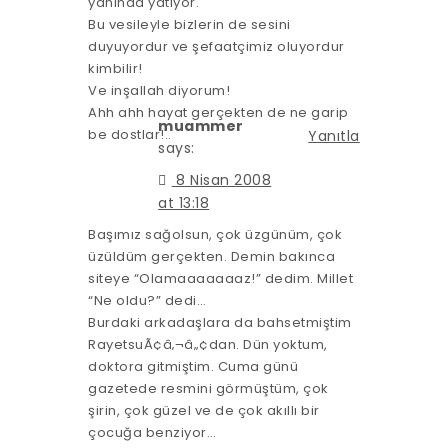
yanında yatıyor.
Bu vesileyle bizlerin de sesini
duyuyordur ve şefaatçimiz oluyordur
kimbilir!
Ve inşallah diyorum!
Ahh ahh hayat gerçekten de ne garip
muammer
be dostlar!..
Yanıtla
says:
8 Nisan 2008
at 13:18
Başımız sağolsun, çok üzgünüm, çok
üzüldüm gerçekten. Demin bakınca
siteye “Olamaaaaaaaz!” dedim. Millet
“Ne oldu?” dedi…
Burdaki arkadaşlara da bahsetmiştim
RayetsuÃ¢â‚¬â„¢dan. Dün yoktum,
doktora gitmiştim. Cuma günü
gazetede resmini görmüştüm, çok
şirin, çok güzel ve de çok akıllı bir
çocuğa benziyor…