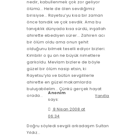
nedir, kabullenmek çok zor geliyor
ölümü… Hele de ölen sevdiğimiz
birisiyse… Rayetsu’yu kısa bir zaman
önce tanıdık ve çok sevdik. Ama bu
tanışıklık dünyada kısa sürdü, inşallah
ahirette ebediyen sürer… Zahiren acı
bir ölüm oldu ama onun şehit
olduğunu bilmek teselli ediyor bizleri.
Kimbilir o şu an ne büyük nimetlere
garkoldu. Mevlam bizlere de böyle
güzel bir ölüm nasip etsin, ki
Rayetsu’yla ve bütün sevgililerle
ahirette en güzel makamlarda
buluşabilelim… Çünkü gerçek hayat
Anonim
orada…
Yanıtla
says:
8 Nisan 2008 at
06:34
Doğru söyledi sevgili arkadaşım Sultan
Yıldız…