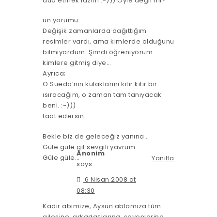
dua etmek lazım :-))) Öyle değil mi?
un yorumu:
Değişik zamanlarda dağıttığım
resimler vardı, ama kimlerde olduğunu
bilmiyordum. Şimdi öğreniyorum
kimlere gitmiş diye…
Ayrıca;
O Sueda’nın kulaklarını kıtır kıtır bir
ısıracağım, o zaman tam tanıyacak
beni. :-)))
faat edersin.
Bekle biz de geleceğiz yanına…
Güle güle git sevgili yavrum…
Anonim
Güle güle…
Yanıtla
says:
6 Nisan 2008 at
08:30
Kadir abimize, Aysun ablamıza tüm
ailesine, arkadaşlarına, sevenlerine