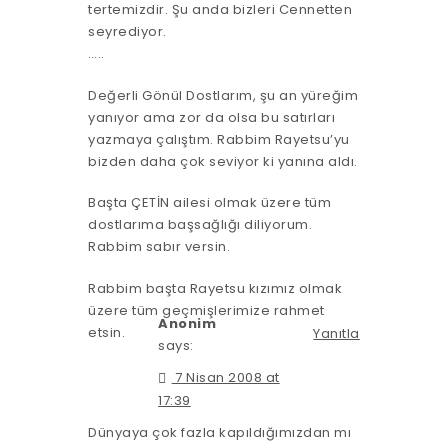
tertemizdir. Şu anda bizleri Cennetten
seyrediyor.
…..
Değerli Gönül Dostlarım, şu an yüreğim
yanıyor ama zor da olsa bu satırları
yazmaya çalıştım. Rabbim Rayetsu’yu
bizden daha çok seviyor ki yanına aldı.
Başta ÇETİN ailesi olmak üzere tüm
dostlarıma başsağlığı diliyorum.
Rabbim sabır versin.
Rabbim başta Rayetsu kızımız olmak
üzere tüm geçmişlerimize rahmet
Anonim
etsin.
Yanıtla
says:
7 Nisan 2008 at
17:39
Dünyaya çok fazla kapıldığımızdan mı