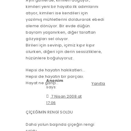
Aynı günlerde, kimileri doğuyor,
kimileri yeni bir hayata ilk adımlarını
atıyor, kimileri ise kendileri için
yazılmış mühletlerini doldurarak ebedi
aleme dönüyor. Bir evde düğün
bayram yaşanırken, diğer taraftan
gözyaşları sel oluyor.
Birileri için sevinip, içimiz kıpır kıpır
olurken, diğeri için derin sessizliklere,
hüzünlere boğuluyoruz.
Hepsi de hayatın hakikatleri…
Hepsi de hayatın bir parçası.
Anonim
Hayat ne garip…
Yanıtla
says:
7 Nisan 2008 at
17:06
ÇİÇEĞİMİN RENGİ SOLDU
Daha yolun başında çiçeğin rengi
soldu