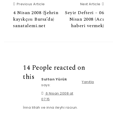
Previous Article
Next Ar
Previous Article
Next Article
4 Nisan 2008 (Şehrin
Seyir Defteri – 06
kayıkçısı Bursa’da)
Nisan 2008 (Acı
sanatalemi.net
haberi vermek)
14 People reacted on
this
Sultan Yürük
Yanıtla
says:
6 Nisan 2008 at
07:15
İnna lillah ve inna ileyhi racıun.