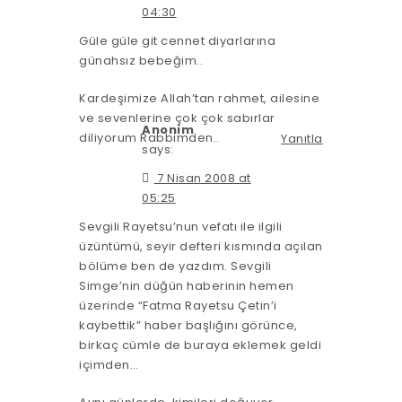
04:30
Güle güle git cennet diyarlarına
günahsız bebeğim..
Kardeşimize Allah’tan rahmet, ailesine
ve sevenlerine çok çok sabırlar
Anonim
diliyorum Rabbimden..
Yanıtla
says:
7 Nisan 2008 at
05:25
Sevgili Rayetsu’nun vefatı ile ilgili
üzüntümü, seyir defteri kısmında açılan
bölüme ben de yazdım. Sevgili
Simge’nin düğün haberinin hemen
üzerinde “Fatma Rayetsu Çetin’i
kaybettik” haber başlığını görünce,
birkaç cümle de buraya eklemek geldi
içimden…