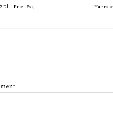
Dİ – Emel Esk)
Hatıral
mment