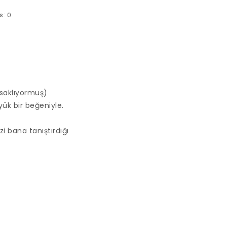
s:
0
 saklıyormuş)
üyük bir beğeniyle.
i bana tanıştırdığı