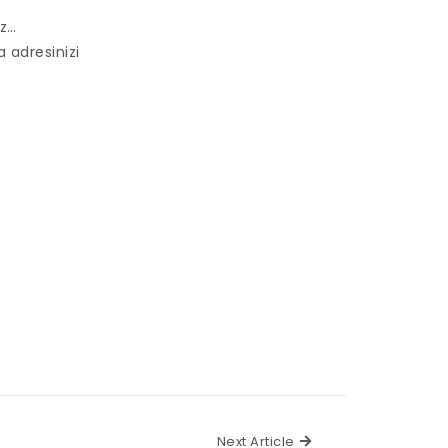
uz…
a adresinizi
Next Article
Next Article