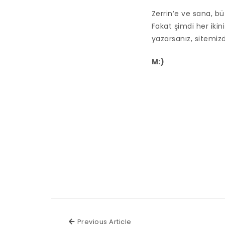
Zerrin’e ve sana, bü
Fakat şimdi her ikin
yazarsanız, sitemiz
M:)
Previous Article
Previous Article