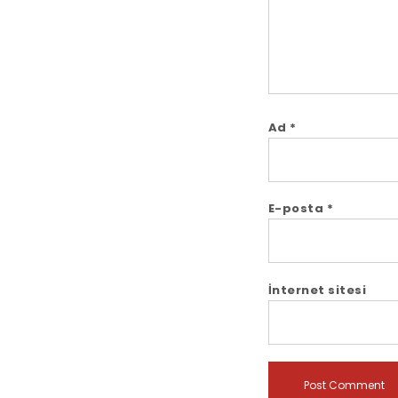
Ad
*
E-posta
*
İnternet sitesi