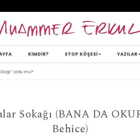
AYFA
KİMDİR?
STOP KÖŞESI
YAZILAR
 Dağı” oldu mu?
ralar Sokağı (BANA DA OKU
Behice)