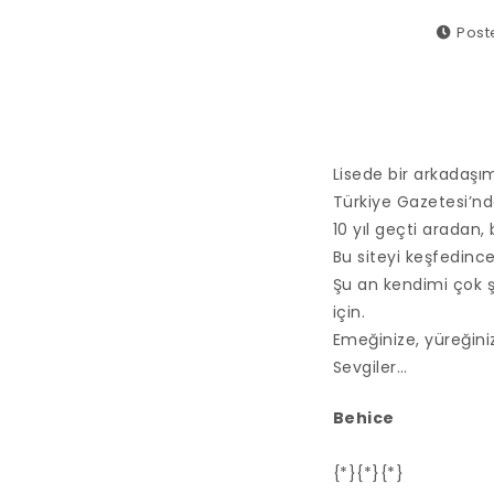
Post
Lisede bir arkadaşım
Türkiye Gazetesi’nd
10 yıl geçti aradan, 
Bu siteyi keşfedinc
Şu an kendimi çok şa
için.
Emeğinize, yüreğini
Sevgiler…
Behice
{*}{*}{*}