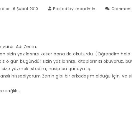
ed on: 6 Şubat 2010
Posted by:
meadmin
Comment
 vardı. Adı Zerrin.
en sizin yazılarınızı keser bana da okuturdu. (Öğrendim hala
biz o gün bugündür sizin yazılarınızı, kitaplarınızı okuyoruz, b
e size yazmak istedim, nasip bu güneymiş.
nslı hissediyorum Zerrin gibi bir arkadaşım olduğu için, ve siz
ze sağlık…