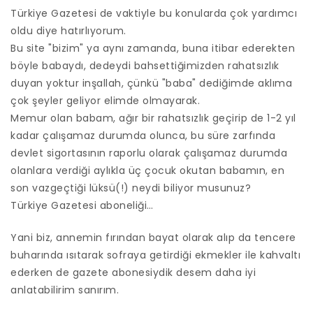
Türkiye Gazetesi de vaktiyle bu konularda çok yardımcı
oldu diye hatırlıyorum.
Bu site "bizim" ya aynı zamanda, buna itibar ederekten
böyle babaydı, dedeydi bahsettiğimizden rahatsızlık
duyan yoktur inşallah, çünkü "baba" dediğimde aklıma
çok şeyler geliyor elimde olmayarak.
Memur olan babam, ağır bir rahatsızlık geçirip de 1-2 yıl
kadar çalışamaz durumda olunca, bu süre zarfında
devlet sigortasının raporlu olarak çalışamaz durumda
olanlara verdiği aylıkla üç çocuk okutan babamın, en
son vazgeçtiği lüksü(!) neydi biliyor musunuz?
Türkiye Gazetesi aboneliği…
Yani biz, annemin fırından bayat olarak alıp da tencere
buharında ısıtarak sofraya getirdiği ekmekler ile kahvaltı
ederken de gazete abonesiydik desem daha iyi
anlatabilirim sanırım.