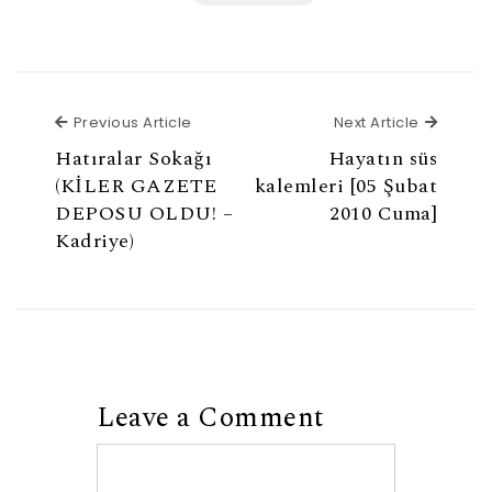
Previous Article
Next Ar
Previous Article
Next Article
Hatıralar Sokağı
Hayatın süs
(KİLER GAZETE
kalemleri [05 Şubat
DEPOSU OLDU! –
2010 Cuma]
Kadriye)
Leave a Comment
Comment