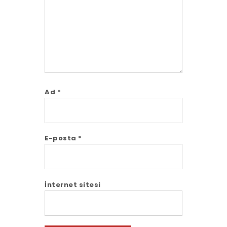
Ad
*
E-posta
*
İnternet sitesi