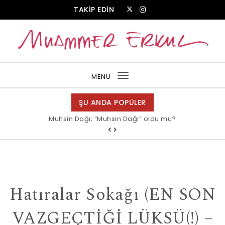
Skip to content
TAKİP EDİN
Muammer Erkul Web Sitesi
MENU
Toggle
navigation
ŞU ANDA POPÜLER
Muhsin Dağı; “Muhsin Dağı” oldu mu?
Hatıralar Sokağı (EN SON
VAZGEÇTİĞİ LÜKSÜ(!) –