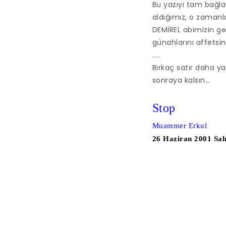
Bu yazıyı tam bağl
aldığımız, o zamanl
DEMİREL abimizin g
günahlarını affetsin
…..
Birkaç satır daha yaza
sonraya kalsın…
Stop
Muammer Erkul
26 Haziran 2001 Sal