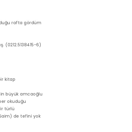
unduğu rafta gördüm
ş. (0212.5138415-6)
ir kitap
imin büyük amcaoğlu
raber okuduğu
r türlü
 (Saim) de tefini yok