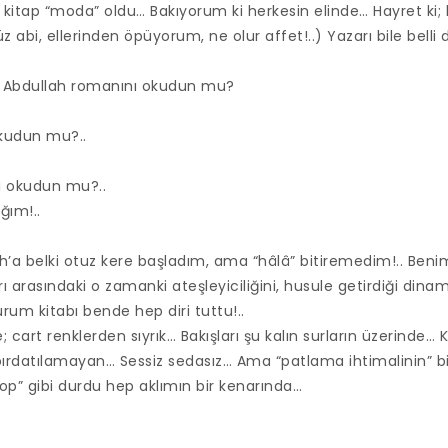
itap “moda” oldu… Bakıyorum ki herkesin elinde… Hayret ki; 
z abi, ellerinden öpüyorum, ne olur affet!..) Yazarı bile belli 
 Abdullah romanını okudun mu?
okudun mu?..
i okudun mu?..
ğım!..
lah’a belki otuz kere başladım, ama “hâlâ” bitiremedim!.. 
rı arasındaki o zamanki ateşleyiciliğini, husule getirdiği dinam
um kitabı bende hep diri tuttu!..
; cart renklerden sıyrık… Bakışları şu kalın surların üzerinde…
ırdatılamayan… Sessiz sedasız… Ama “patlama ihtimalinin” bil
top” gibi durdu hep aklımın bir kenarında…