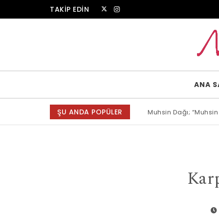
Skip to content
TAKİP EDİN
Muammer Erkul Web Sitesi
ANA S
ŞU ANDA POPÜLER
Muhsin Dağı; “Muhsin
Allah bir, dese sözün
Karp