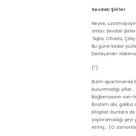
Sevdalı Şiirler
Neyse, uzatmayayım;
onları: Sevdalı Şiirl
“Aşka, Cihada, Çiley
Bu güne kadar yüzle
Derleyenler: Hekimoğ
{*}
Bizim apartmanda bil
bulunmadığı yıllar
Bağlamasının sarı-l
İbrahim abi, galiba 
kitapları bunlara da
yaptıramadığı şeyi ya
etmiş… (O zamanlar 
…..