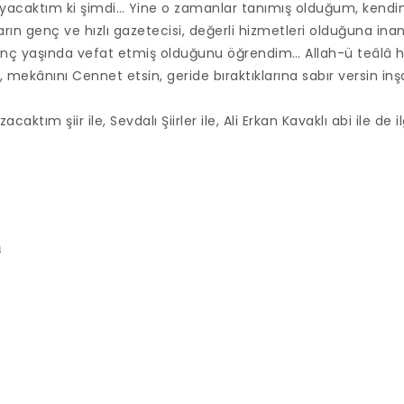
ayacaktım ki şimdi… Yine o zamanlar tanımış olduğum, kendi
arın genç ve hızlı gazetecisi, değerli hizmetleri olduğuna in
enç yaşında vefat etmiş olduğunu öğrendim… Allah-ü teâlâ h
, mekânını Cennet etsin, geride bıraktıklarına sabır versin in
caktım şiir ile, Sevdalı Şiirler ile, Ali Erkan Kavaklı abi ile de i
ı