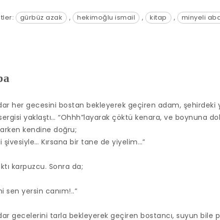
tler:
gürbüz azak
,
hekimoğlu ismail
,
kitap
,
minyeli ab
ba
dar her gecesini bostan bekleyerek geçiren adam, şehirdeki 
sergisi yaklaştı… “Ohhh”layarak çöktü kenara, ve boynuna d
larken kendine doğru;
i şivesiyle… Kırsana bir tane de yiyelim…”
baktı karpuzcu. Sonra da;
ni sen yersin canım!..”
ar gecelerini tarla bekleyerek geçiren bostancı, suyun bile pa