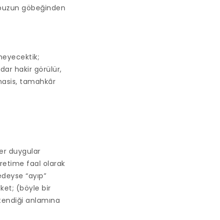
arpuzun göbeğinden
tmeyecektik;
dar hakir görülür,
hasis, tamahkâr
er duygular
retime faal olarak
edeyse “ayıp”
eket; (böyle bir
stendiği anlamına