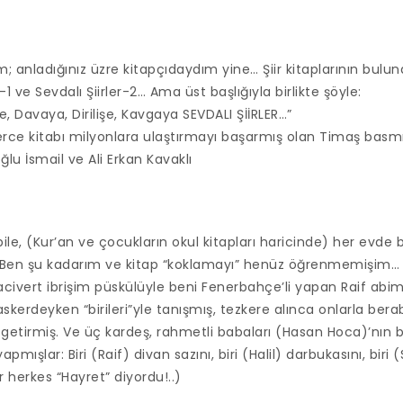
 anladığınız üzre kitapçıdaydım yine… Şiir kitaplarının bul
er-1 ve Sevdalı Şiirler-2… Ama üst başlığıyla birlikte şöyle:
e, Davaya, Dirilişe, Kavgaya SEVDALI ŞİİRLER…”
rce kitabı milyonlara ulaştırmayı başarmış olan Timaş basmı
lu İsmail ve Ali Erkan Kavaklı
e, (Kur’an ve çocukların okul kitapları haricinde) her evde b
… Ben şu kadarım ve kitap “koklamayı” henüz öğrenmemişim…
acivert ibrişim püskülüyle beni Fenerbahçe’li yapan Raif ab
askerdeyken “birileri”yle tanışmış, tezkere alınca onlarla be
 getirmiş. Ve üç kardeş, rahmetli babaları (Hasan Hoca)’nın bi
pmışlar: Biri (Raif) divan sazını, biri (Halil) darbukasını, biri
herkes “Hayret” diyordu!..)