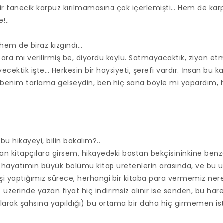
bir tanecik karpuz kırılmamasına çok içerlemişti… Hem de k
!..
 hem de biraz kızgındı…
 para mı verilirmiş be, diyordu köylü. Satmayacaktık, ziyan e
ektik işte… Herkesin bir haysiyeti, şerefi vardır. İnsan bu ka
n benim tarlama gelseydin, ben hiç sana böyle mi yapardım, 
bu hikayeyi, bilin bakalım?..
an kitapçılara girsem, hikayedeki bostan bekçisininkine benz
 hayatımın büyük bölümü kitap üretenlerin arasında, ve bu ü
 işi yaptığımız sürece, herhangi bir kitaba para vermemiz ner
 de üzerinde yazan fiyat hiç indirimsiz alınır ise senden, bu har
t olarak şahsına yapıldığı) bu ortama bir daha hiç girmemen i