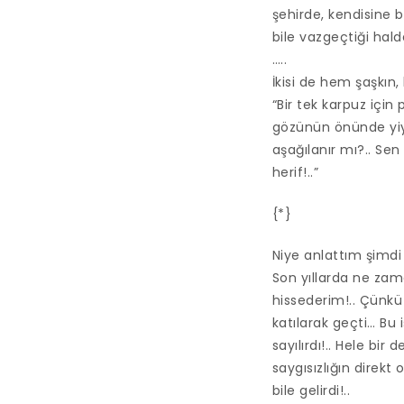
şehirde, kendisine 
bile vazgeçtiği halde
…..
İkisi de hem şaşkın,
“Bir tek karpuz için
gözünün önünde yiyec
aşağılanır mı?.. Se
herif!..”
{*}
Niye anlattım şimdi 
Son yıllarda ne zam
hissederim!.. Çünkü
katılarak geçti… Bu
sayılırdı!.. Hele bir
saygısızlığın direk
bile gelirdi!..