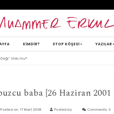
AYFA
KİMDİR?
STOP KÖŞESI
YAZILAR
 Dağı” oldu mu?
e inanır mısın?
uzcu baba [26 Haziran 2001 
Posted on: 17 Mart 2008
Posted by:
Comments:
0