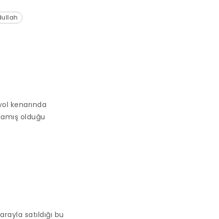
dullah
yol kenarında
olamış olduğu
rayla satıldığı bu