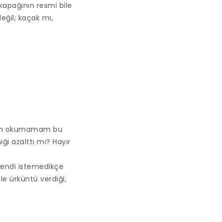
kapağının resmi bile
değil; kaçak mı,
Benim okumamam bu
iği azalttı mı? Hayır
 Kendi istemedikçe
e ürküntü verdiği,