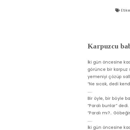
Etike
Karpuzcu ba
İki gün öncesine ka
görünce bir karpuz 
yemeniyi çözüp sal
“Ne sıcak, dedi kend
…..
Bir öyle, bir böyle 
“Paralı bunlar” dedi.
“Paralı mı?.. Göbeği
…..
İki gün öncesine kad