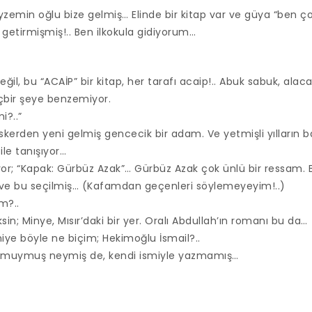
yzemin oğlu bize gelmiş… Elinde bir kitap var ve güya “ben çok
getirmişmiş!.. Ben ilkokula gidiyorum…
eğil, bu “ACAİP” bir kitap, her tarafı acaip!.. Abuk sabuk, alaca
içbir şeye benzemiyor.
i?..”
askerden yeni gelmiş gencecik bir adam. Ve yetmişli yılların 
ile tanışıyor…
or; “Kapak: Gürbüz Azak”… Gürbüz Azak çok ünlü bir ressam. Bu
ve bu seçilmiş… (Kafamdan geçenleri söylemeyeyim!..)
m?..
n; Minye, Mısır’daki bir yer. Oralı Abdullah’ın romanı bu da…
niye böyle ne biçim; Hekimoğlu İsmail?..
muymuş neymiş de, kendi ismiyle yazmamış…