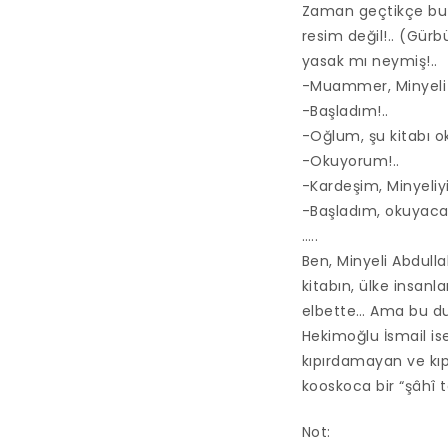
Zaman geçtikçe bu k
resim değil!.. (Gürbü
yasak mı neymiş!..
-Muammer, Minyeli
-Başladım!..
-Oğlum, şu kitabı 
-Okuyorum!..
-Kardeşim, Minyeliy
-Başladım, okuyaca
…..
Ben, Minyeli Abdul
kitabın, ülke insanla
elbette… Ama bu dur
Hekimoğlu İsmail ise
kıpırdamayan ve kıp
kooskoca bir “şâhî 
Not: