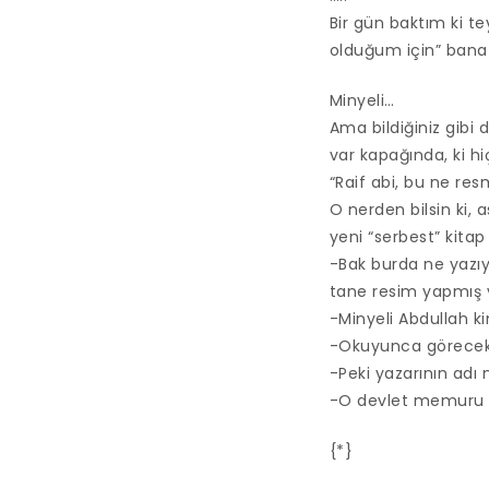
Bir gün baktım ki te
olduğum için” bana 
Minyeli…
Ama bildiğiniz gibi d
var kapağında, ki h
“Raif abi, bu ne resm
O nerden bilsin ki, 
yeni “serbest” kitap 
-Bak burda ne yazıy
tane resim yapmış 
-Minyeli Abdullah ki
-Okuyunca göreceksi
-Peki yazarının adı 
-O devlet memuru 
{*}